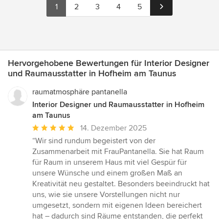
1
2
3
4
5
Hervorgehobene Bewertungen für Interior Designer
und Raumausstatter in Hofheim am Taunus
raumatmosphäre pantanella
Interior Designer und Raumausstatter in Hofheim
am Taunus
Durchschnittliche
14. Dezember 2025
Bewertung:
“Wir sind rundum begeistert von der
5
Zusammenarbeit mit FrauPantanella. Sie hat Raum
von
für Raum in unserem Haus mit viel Gespür für
5
unsere Wünsche und einem großen Maß an
Sternen
Kreativität neu gestaltet. Besonders beeindruckt hat
uns, wie sie unsere Vorstellungen nicht nur
umgesetzt, sondern mit eigenen Ideen bereichert
hat – dadurch sind Räume entstanden, die perfekt