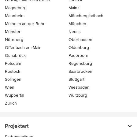
Magdeburg
Mainz
Mannheim
Mönchen­gladbach
Mülheim-an-der-Ruhr
München
Münster
Neuss
Nürnberg
Oberhausen
Offenbach-am-Main
Oldenburg
Osnabrück
Paderborn
Potsdam
Regensburg
Rostock
Saarbrücken
Solingen
Stuttgart
Wien
Wiesbaden
Wuppertal
Würzburg
Zürich
Projektart
Farbgestaltung