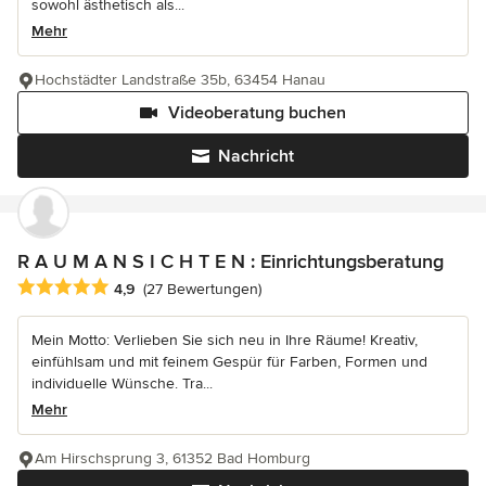
sowohl ästhetisch als...
Mehr
Hochstädter Landstraße 35b, 63454 Hanau
Videoberatung buchen
Nachricht
R A U M A N S I C H T E N : Einrichtungsberatung
Durchschnittliche Bewertung: 4.9 von 5 Sternen
4,9
(27 Bewertungen)
Mein Motto: Verlieben Sie sich neu in Ihre Räume! Kreativ,
einfühlsam und mit feinem Gespür für Farben, Formen und
individuelle Wünsche. Tra...
Mehr
Am Hirschsprung 3, 61352 Bad Homburg