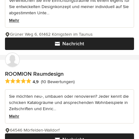
Verwirklichen Sie Ihre Einrichtungsträume mit einem eigens für
Sie entwickelten Designkonzept und meiner individuell auf Sie
abgestimmten Unte...
Mehr
Grüner Weg 6, 61462 Königstein im Taunus
Nachricht
ROOMION Raumdesign
Durchschnittliche Bewertung: 4.9 von 5 Sternen
4,9
(10 Bewertungen)
Sie möchten neu-, umbauen oder renovieren? Jeder kennt die
schicken Katalogräume und ansprechenden Wohnbeispiele in
Zeitschriften und Einric...
Mehr
64546 Mörfelden-Walldorf