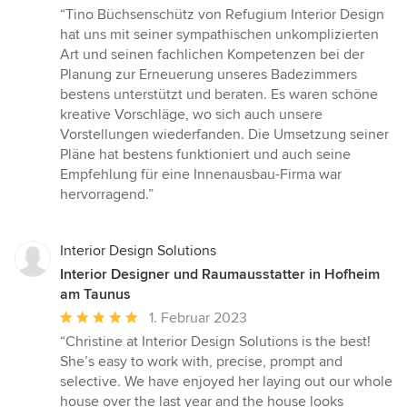
Bewertung:
“Tino Büchsenschütz von Refugium Interior Design
5
hat uns mit seiner sympathischen unkomplizierten
von
Art und seinen fachlichen Kompetenzen bei der
5
Planung zur Erneuerung unseres Badezimmers
Sternen
bestens unterstützt und beraten. Es waren schöne
kreative Vorschläge, wo sich auch unsere
Vorstellungen wiederfanden. Die Umsetzung seiner
Pläne hat bestens funktioniert und auch seine
Empfehlung für eine Innenausbau-Firma war
hervorragend.”
Interior Design Solutions
Interior Designer und Raumausstatter in Hofheim
am Taunus
Durchschnittliche
1. Februar 2023
Bewertung:
“Christine at Interior Design Solutions is the best!
5
She’s easy to work with, precise, prompt and
von
selective. We have enjoyed her laying out our whole
5
house over the last year and the house looks