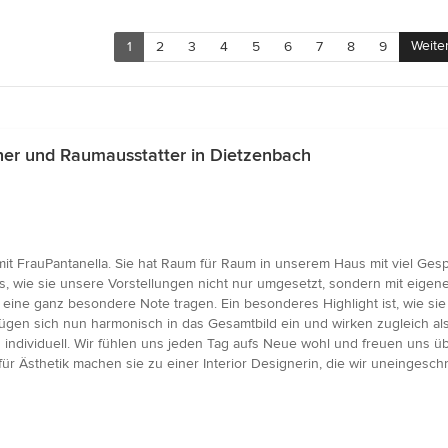
Weite
1
2
3
4
5
6
7
8
9
ner und Raumausstatter in Dietzenbach
mit FrauPantanella. Sie hat Raum für Raum in unserem Haus mit viel G
uns, wie sie unsere Vorstellungen nicht nur umgesetzt, sondern mit eige
 eine ganz besondere Note tragen. Ein besonderes Highlight ist, wie sie 
fügen sich nun harmonisch in das Gesamtbild ein und wirken zugleich als 
 individuell. Wir fühlen uns jeden Tag aufs Neue wohl und freuen uns üb
 für Ästhetik machen sie zu einer Interior Designerin, die wir uneingesc