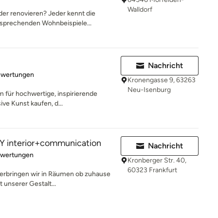
Walldorf
er renovieren? Jeder kennt die
sprechenden Wohnbeispiele...
Nachricht
rtung: 5 von 5 Sternen
ewertungen
Kronengasse 9, 63263
Neu-Isenburg
rm für hochwertige, inspirierende
ve Kunst kaufen, d...
interior+communication
Nachricht
rtung: 5 von 5 Sternen
ewertungen
Kronberger Str. 40,
60323 Frankfurt
 verbringen wir in Räumen ob zuhause
 unserer Gestalt...