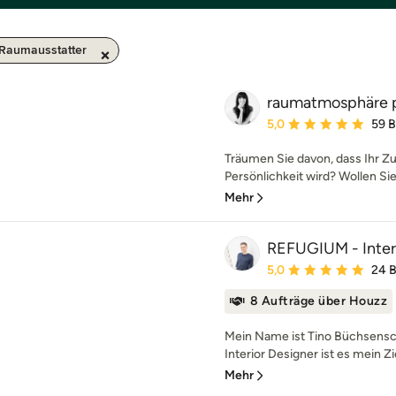
 Raumausstatter
raumatmosphäre p
Durchschnittliche Bewe
5,0
59 
Träumen Sie davon, dass Ihr Z
Persönlichkeit wird? Wollen Sie
Mehr
REFUGIUM - Inter
Durchschnittliche Bewe
5,0
24 
8 Aufträge über Houzz
Mein Name ist Tino Büchsensch
Interior Designer ist es mein Zi
Mehr