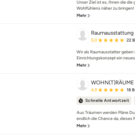
Unser Ziel ist es, Ihnen die d
Wohlfühlens näher zu bringen! D
Mehr
Raumausstattung
Durchschnittliche Bewe
5,0
22 
Wir als Raumausstatter geben
Einrichtungskonzept ein neues G
Mehr
WOHN(T)RÄUME
Durchschnittliche Bewe
4,9
18 
Schnelle Antwortzeit
Aus Träumen werden Pläne Dur
endlich die Chance da, dieses 
Mehr