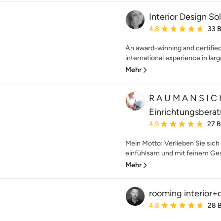
Interior Design So
Durchschnittliche Bewe
4,8
33 
An award-winning and certified 
international experience in larg
Mehr
R A U M A N S I C 
Einrichtungsbera
Durchschnittliche Bewe
4,9
27 
Mein Motto: Verlieben Sie sich 
einfühlsam und mit feinem Ges
Mehr
rooming interior+
Durchschnittliche Bewe
4,8
28 