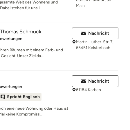
ie gesamte Welt des Wohnens und
Main
abei stehen für uns I...
 Thomas Schmuck
Nachricht
rtung: 5 von 5 Sternen
Bewertungen
Martin-Luther-Str. 7,
65451 Kelsterbach
 ihren Räumen mit einem Farb- und
esicht. Unser Ziel da...
Nachricht
rtung: 4.9 von 5 Sternen
Bewertungen
61184 Karben
Spricht Englisch
ch eine neue Wohnung oder Haus ist
Mal keine Kompromiss...