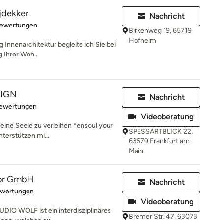
ijdekker
Nachricht
rtung: 5 von 5 Sternen
Bewertungen
Birkenweg 19, 65719
Hofheim
g Innenarchitektur begleite ich Sie bei
g Ihrer Woh...
SIGN
Nachricht
rtung: 5 von 5 Sternen
Bewertungen
Videoberatung
eine Seele zu verleihen *ensoul your
SPESSARTBLICK 22,
terstützen mi...
63579 Frankfurt am
Main
rior GmbH
Nachricht
rtung: 5 von 5 Sternen
ewertungen
Videoberatung
DIO WOLF ist ein interdisziplinäres
Bremer Str. 47, 63073