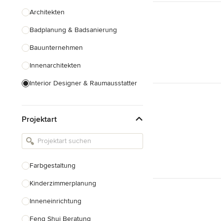
Architekten
Badplanung & Badsanierung
Bauunternehmen
Innenarchitekten
Interior Designer & Raumausstatter
Küchenplanung
Projektart
Landschaftsarchitekten
Armaturen & Sanitärbedarf
Beleuchtung
Farbgestaltung
Einbauschränke
Kinderzimmerplanung
Alle anzeigen
Inneneinrichtung
Feng Shui Beratung