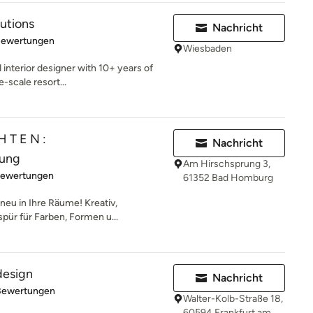
lutions
Nachricht
rtung: 4.8 von 5 Sternen
Bewertungen
Wiesbaden
interior designer with 10+ years of
e-scale resort...
H T E N :
Nachricht
tung
Am Hirschsprung 3,
rtung: 4.9 von 5 Sternen
Bewertungen
61352 Bad Homburg
neu in Ihre Räume! Kreativ,
pür für Farben, Formen u...
design
Nachricht
rtung: 4.8 von 5 Sternen
Bewertungen
Walter-Kolb-Straße 18,
60594 Frankfurt am