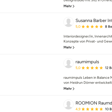
Designstudio mit Sitz in Offenb
Mehr
Susanna Barber In
Durchschnittliche Bewe
5,0
8 B
Interiordesigner/in, Innenarchit
Konzepte von Privat- und Gewe
Mehr
raumimpuls
Durchschnittliche Bewe
5,0
12 
raumimpuls Leben in Balance M
von Heidrun Dörner entwickelte
Mehr
ROOMION Raumd
Durchschnittliche Bewe
4,9
10 