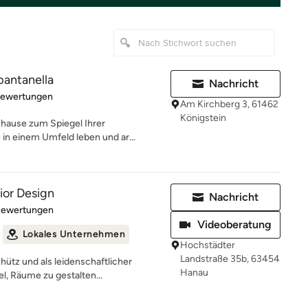
antanella
Nachricht
rtung: 5 von 5 Sternen
Bewertungen
Am Kirchberg 3, 61462
Königstein
uhause zum Spiegel Ihrer
 in einem Umfeld leben und ar...
ior Design
Nachricht
rtung: 5 von 5 Sternen
Bewertungen
Videoberatung
Lokales Unternehmen
Hochstädter
Landstraße 35b, 63454
ütz und als leidenschaftlicher
Hanau
el, Räume zu gestalten...