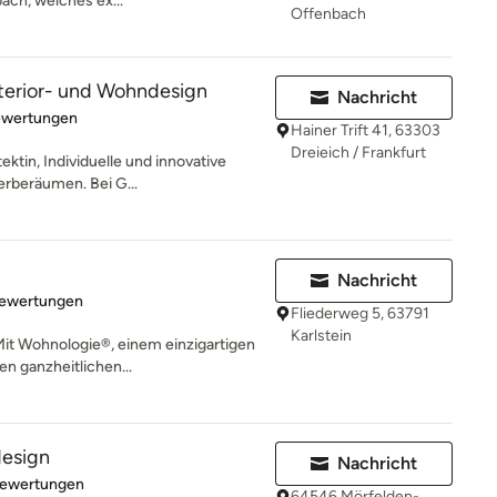
ach, welches ex...
Offenbach
terior- und Wohndesign
Nachricht
rtung: 5 von 5 Sternen
ewertungen
Hainer Trift 41, 63303
Dreieich / Frankfurt
ektin, Individuelle und innovative
rberäumen. Bei G...
Nachricht
rtung: 5 von 5 Sternen
Bewertungen
Fliederweg 5, 63791
Karlstein
it Wohnologie®, einem einzigartigen
n ganzheitlichen...
esign
Nachricht
rtung: 4.9 von 5 Sternen
Bewertungen
64546 Mörfelden-