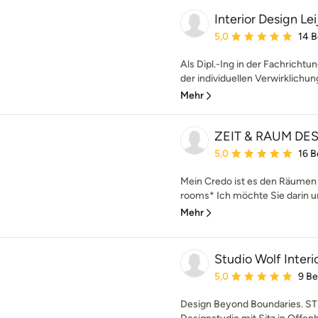
Interior Design Le
Durchschnittliche Bewe
5,0
14 
Als Dipl.-Ing in der Fachrichtun
der individuellen Verwirklichun
Mehr
ZEIT & RAUM DE
Durchschnittliche Bewe
5,0
16 
Mein Credo ist es den Räumen 
rooms* Ich möchte Sie darin un
Mehr
Studio Wolf Inte
Durchschnittliche Bewe
5,0
9 B
Design Beyond Boundaries. STU