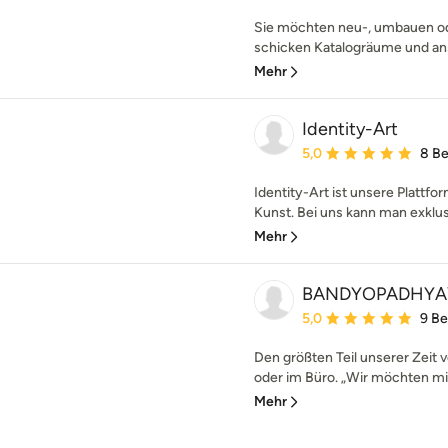
Sie möchten neu-, umbauen od
schicken Katalogräume und an
Mehr
Identity-Art
Durchschnittliche Bewe
5,0
8 B
Identity-Art ist unsere Plattfo
Kunst. Bei uns kann man exklusi
Mehr
BANDYOPADHYAY 
Durchschnittliche Bewe
5,0
9 B
Den größten Teil unserer Zeit
oder im Büro. „Wir möchten mit
Mehr