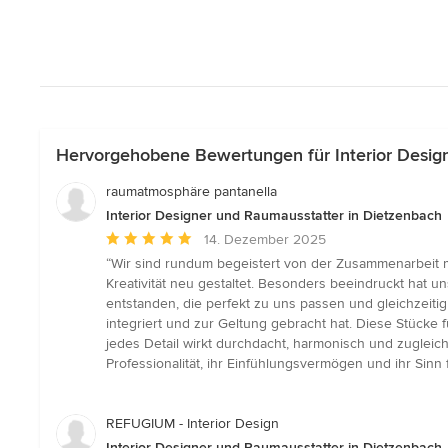
Hervorgehobene Bewertungen für Interior Desig
raumatmosphäre pantanella
Interior Designer und Raumausstatter in Dietzenbach
Durchschnittliche
14. Dezember 2025
Bewertung:
“Wir sind rundum begeistert von der Zusammenarbeit 
5
Kreativität neu gestaltet. Besonders beeindruckt hat 
von
entstanden, die perfekt zu uns passen und gleichzeitig
5
integriert und zur Geltung gebracht hat. Diese Stücke 
Sternen
jedes Detail wirkt durchdacht, harmonisch und zugleich
Professionalität, ihr Einfühlungsvermögen und ihr Sinn
REFUGIUM - Interior Design
Interior Designer und Raumausstatter in Dietzenbach