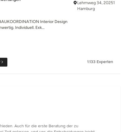
Lehmweg 34, 20251
Hamburg
AUKOORDINATION Interior Design
ertig. Individuell. Exk...
r
1.133 Experten
rieden. Auch für die erste Beratung der zu
 Zeit gelassen, und uns die Entscheidungen leicht