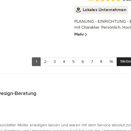
Lokales Unternehmen
PLANUNG - EINRICHTUNG - B
mit Charakter. Persönlich. Hochw
Mehr
Weite
1
2
3
4
5
6
7
8
16
Design-Beratung
sstatter Müller erledigen lassen und waren mit dem Service absolut zuf
ür Gardinen und Umrandung auszusuchen) hat sich das Unternehmen viel