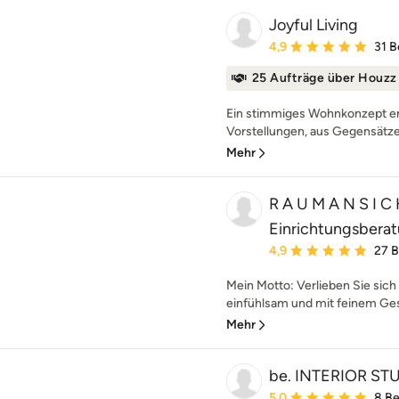
Joyful Living
Durchschnittliche Bewe
4,9
31 
25 Aufträge über Houzz
Ein stimmiges Wohnkonzept e
Vorstellungen, aus Gegensätzen
Mehr
R A U M A N S I C 
Einrichtungsbera
Durchschnittliche Bewe
4,9
27 
Mein Motto: Verlieben Sie sich 
einfühlsam und mit feinem Ges
Mehr
be. INTERIOR ST
Durchschnittliche Bewe
5,0
8 B