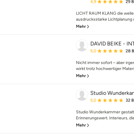
Durchschnittliche Bewe
4,9
29 
LICHT RAUM KLANG die welle S
ausdrucksstarke Lichtplanung 
Mehr
DAVID BEIKE - I
Durchschnittliche Bewe
5,0
28 
Nicht immer sofort – aber irgen
wirkt trotz hochwertiger Materia
Mehr
Studio Wunderk
Durchschnittliche Bewe
5,0
32 
Studio Wunderkammer gestalte
Erinnerungswert. Interieurs, di
Mehr