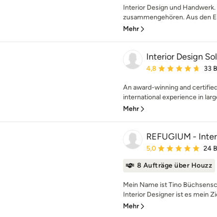
Interior Design und Handwerk. 
zusammengehören. Aus den Erfa
Mehr
Interior Design So
Durchschnittliche Bewe
4,8
33 
An award-winning and certified 
international experience in larg
Mehr
REFUGIUM - Inter
Durchschnittliche Bewe
5,0
24 
8 Aufträge über Houzz
Mein Name ist Tino Büchsensch
Interior Designer ist es mein Zi
Mehr