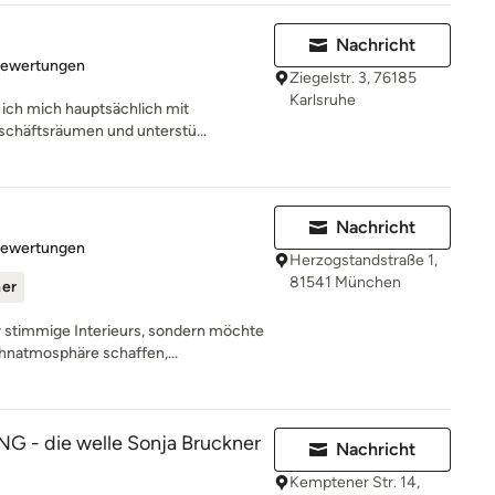
Nachricht
rtung: 5 von 5 Sternen
Bewertungen
Ziegelstr. 3, 76185
Karlsruhe
e ich mich hauptsächlich mit
schäftsräumen und unterstü...
Nachricht
rtung: 4.9 von 5 Sternen
Bewertungen
Herzogstandstraße 1,
81541 München
ner
 stimmige Interieurs, sondern möchte
natmosphäre schaffen,...
 - die welle Sonja Bruckner
Nachricht
Kemptener Str. 14,