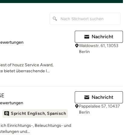
Nachricht
rtung: 5 von 5 Sternen
Bewertungen
Waldowstr. 61, 13053
Berlin
Best of houzz Service Award,
 bietet überraschende I...
SE
Nachricht
rtung: 5 von 5 Sternen
Bewertungen
Pappelallee 57, 10437
Berlin
Spricht Englisch, Spanisch
e ich Einrichtungs-, Beleuchtungs- und
tellungen und...