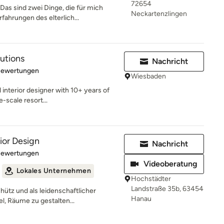
72654
Das sind zwei Dinge, die für mich
Neckartenzlingen
hrungen des elterlich...
lutions
Nachricht
rtung: 4.8 von 5 Sternen
Bewertungen
Wiesbaden
interior designer with 10+ years of
e-scale resort...
ior Design
Nachricht
rtung: 5 von 5 Sternen
Bewertungen
Videoberatung
Lokales Unternehmen
Hochstädter
Landstraße 35b, 63454
ütz und als leidenschaftlicher
Hanau
el, Räume zu gestalten...