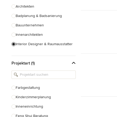
Architekten
Badplanung & Badsanierung
Bauunternehmen
Innenarchitekten
Interior Designer & Raumausstatter
Küchenplanung
Projektart (1)
Landschaftsarchitekten
Armaturen & Sanitärbedarf
Beleuchtung
Farbgestaltung
Einbauschränke
Kinderzimmerplanung
Alle anzeigen
Inneneinrichtung
Feng Shui Beratung