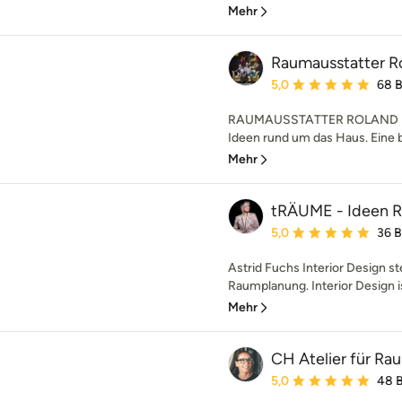
Mehr
Raumausstatter Ro
Durchschnittliche Bewe
5,0
68 
RAUMAUSSTATTER ROLAND MÜLLE
Ideen rund um das Haus. Eine b
Mehr
tRÄUME - Ideen 
Durchschnittliche Bewe
5,0
36 
Astrid Fuchs Interior Design s
Raumplanung. Interior Design i
Mehr
CH Atelier für Ra
Durchschnittliche Bewe
5,0
48 