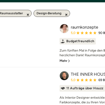
 Raumausstatter
Design-Beratung
raumkonzepte
Durchschnittliche Bewe
5,0
90 
Budgetfreundlich
Zum fünften Mal in Folge den 
herzlichen Dank! Raumkonzepte
Mehr
THE INNER HOU
Durchschnittliche Bewe
5,0
69 
11 Aufträge über Houzz
Als Interior Designer entwickl
Farbkonzepte, die zu Ihren Vors