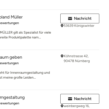
land Müller
Nachricht
rtung: 5 von 5 Sternen
Bewertungen
53639 Königswinter
R gilt als Spezialist für viele
reite Produktpalette nam...
Köhnstrasse 42,
Raum geben
90478 Nürnberg
rtung: 5 von 5 Sternen
Bewertungen
teht für Innenraumgestaltung und
st meine große Leiden...
umgestaltung
Nachricht
rtung: 5 von 5 Sternen
Bewertungen
weinbergweg 16,