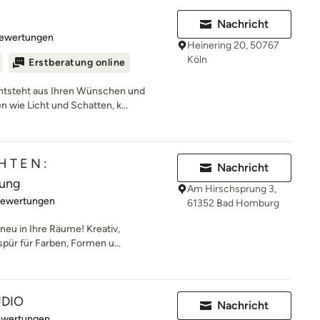
Nachricht
rtung: 4.9 von 5 Sternen
Bewertungen
Heinering 20, 50767
Köln
Erstberatung online
ntsteht aus Ihren Wünschen und
 wie Licht und Schatten, k...
H T E N :
Nachricht
tung
Am Hirschsprung 3,
rtung: 4.9 von 5 Sternen
Bewertungen
61352 Bad Homburg
neu in Ihre Räume! Kreativ,
pür für Farben, Formen u...
UDIO
Nachricht
rtung: 5 von 5 Sternen
ewertungen