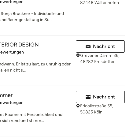
rtung: 4.9 von 5 Sternen
Bewertungen
87448 Waltenhofen
onja Bruckner - Individuelle und
und Raumgestaltung in Sü...
NTERIOR DESIGN
Nachricht
rtung: 5 von 5 Sternen
Bewertungen
Grevener Damm 36,
48282 Emsdetten
dwann. Er ist zu laut, zu unruhig oder
lien nicht s...
ammer
Nachricht
rtung: 5 von 5 Sternen
Bewertungen
Fridolinstraße 55,
50825 Köln
t Räume mit Persönlichkeit und
e sich rund und stimm...