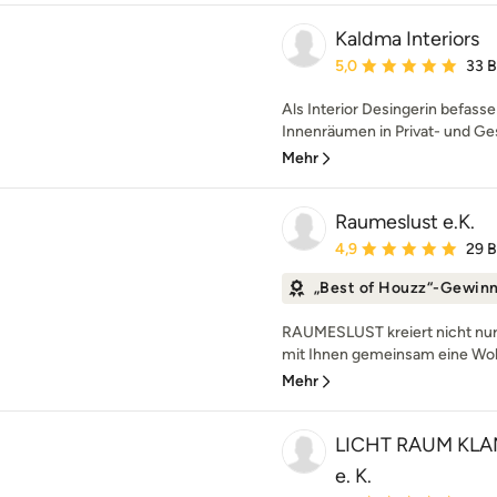
Kaldma Interiors
Durchschnittliche Bewe
5,0
33 
Als Interior Desingerin befass
Innenräumen in Privat- und Ge
Mehr
Raumeslust e.K.
Durchschnittliche Bewe
4,9
29 
„Best of Houzz“-Gewin
RAUMESLUST kreiert nicht nur
mit Ihnen gemeinsam eine Woh
Mehr
LICHT RAUM KLANG
e. K.