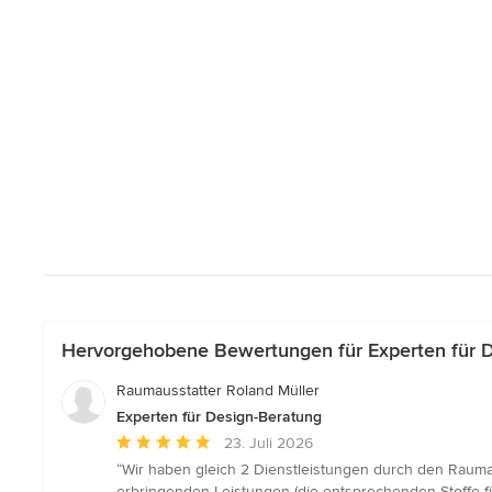
Hervorgehobene Bewertungen für Experten für 
Raumausstatter Roland Müller
Experten für Design-Beratung
Durchschnittliche
23. Juli 2026
Bewertung:
“Wir haben gleich 2 Dienstleistungen durch den Raumau
5
erbringenden Leistungen (die entsprechenden Stoffe f