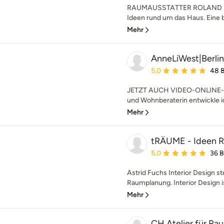
RAUMAUSSTATTER ROLAND MÜLLE
Ideen rund um das Haus. Eine b
Mehr
AnneLiWest|Berlin
Durchschnittliche Bewe
5,0
48 
JETZT AUCH VIDEO-ONLINE-BE
und Wohnberaterin entwickle ic
Mehr
tRÄUME - Ideen 
Durchschnittliche Bewe
5,0
36 
Astrid Fuchs Interior Design s
Raumplanung. Interior Design i
Mehr
CH Atelier für Ra