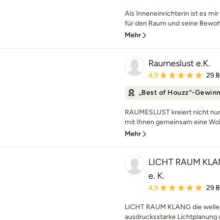
Als Inneneinrichterin ist es mi
für den Raum und seine Bewohn
Mehr
Raumeslust e.K.
Durchschnittliche Bewe
4,9
29 
„Best of Houzz“-Gewin
RAUMESLUST kreiert nicht nur
mit Ihnen gemeinsam eine Woh
Mehr
LICHT RAUM KLANG
e. K.
Durchschnittliche Bewe
4,9
29 
LICHT RAUM KLANG die welle S
ausdrucksstarke Lichtplanung 