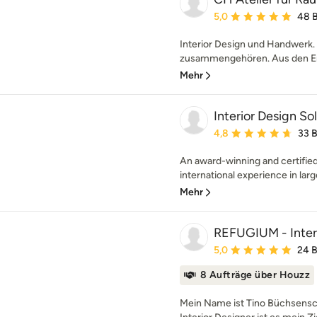
Durchschnittliche Bewe
5,0
48 
Interior Design und Handwerk. 
zusammengehören. Aus den Erfa
Mehr
Interior Design So
Durchschnittliche Bewe
4,8
33 
An award-winning and certified 
international experience in larg
Mehr
REFUGIUM - Inter
Durchschnittliche Bewe
5,0
24 
8 Aufträge über Houzz
Mein Name ist Tino Büchsensch