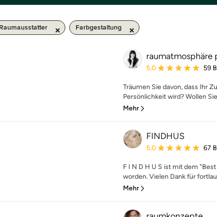
 Raumausstatter
Farbgestaltung
raumatmosphäre p
Durchschnittliche Bewe
5,0
59 
Träumen Sie davon, dass Ihr Z
Persönlichkeit wird? Wollen Sie
Mehr
FINDHUS
Durchschnittliche Bewe
5,0
67 
F I N D H U S ist mit dem "Be
worden. Vielen Dank für fortla
Mehr
raumkonzepte