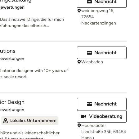
Nachricht
rtung: 5 von 5 Sternen
Bewertungen
weinbergweg 16,
72654
Das sind zwei Dinge, die für mich
Neckartenzlingen
hrungen des elterlich...
lutions
Nachricht
rtung: 4.8 von 5 Sternen
Bewertungen
Wiesbaden
interior designer with 10+ years of
e-scale resort...
ior Design
Nachricht
rtung: 5 von 5 Sternen
Bewertungen
Videoberatung
Lokales Unternehmen
Hochstädter
Landstraße 35b, 63454
ütz und als leidenschaftlicher
Hanau