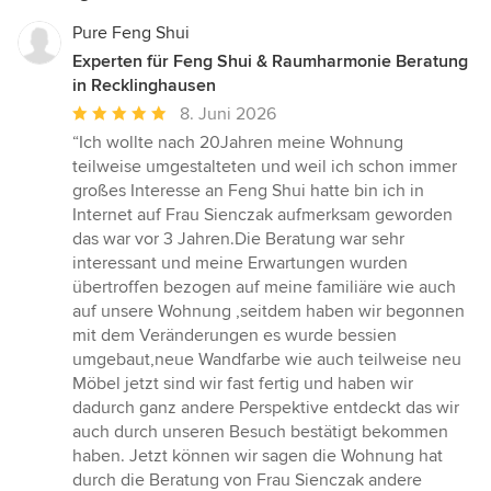
Pure Feng Shui
Experten für Feng Shui & Raumharmonie Beratung
in Recklinghausen
Durchschnittliche
8. Juni 2026
Bewertung:
“Ich wollte nach 20Jahren meine Wohnung
5
teilweise umgestalteten und weil ich schon immer
von
großes Interesse an Feng Shui hatte bin ich in
5
Internet auf Frau Sienczak aufmerksam geworden
Sternen
das war vor 3 Jahren.Die Beratung war sehr
interessant und meine Erwartungen wurden
übertroffen bezogen auf meine familiäre wie auch
auf unsere Wohnung ,seitdem haben wir begonnen
mit dem Veränderungen es wurde bessien
umgebaut,neue Wandfarbe wie auch teilweise neu
Möbel jetzt sind wir fast fertig und haben wir
dadurch ganz andere Perspektive entdeckt das wir
auch durch unseren Besuch bestätigt bekommen
haben. Jetzt können wir sagen die Wohnung hat
durch die Beratung von Frau Sienczak andere