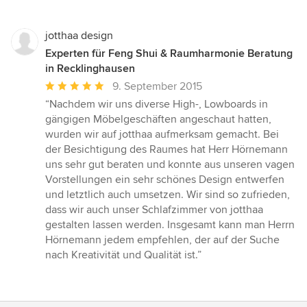
jotthaa design
Experten für Feng Shui & Raumharmonie Beratung
in Recklinghausen
Durchschnittliche
9. September 2015
Bewertung:
“Nachdem wir uns diverse High-, Lowboards in
5
gängigen Möbelgeschäften angeschaut hatten,
von
wurden wir auf jotthaa aufmerksam gemacht. Bei
5
der Besichtigung des Raumes hat Herr Hörnemann
Sternen
uns sehr gut beraten und konnte aus unseren vagen
Vorstellungen ein sehr schönes Design entwerfen
und letztlich auch umsetzen. Wir sind so zufrieden,
dass wir auch unser Schlafzimmer von jotthaa
gestalten lassen werden. Insgesamt kann man Herrn
Hörnemann jedem empfehlen, der auf der Suche
nach Kreativität und Qualität ist.”