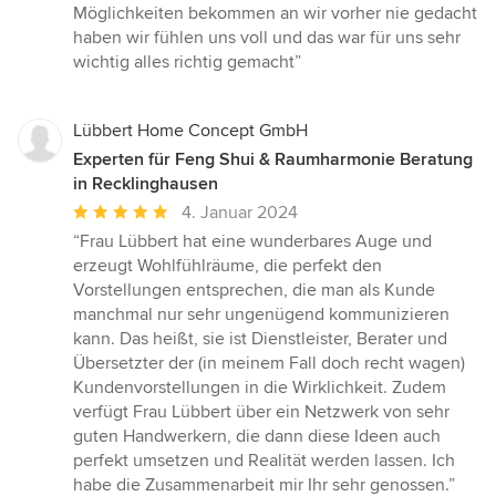
Möglichkeiten bekommen an wir vorher nie gedacht
haben wir fühlen uns voll und das war für uns sehr
wichtig alles richtig gemacht”
Lübbert Home Concept GmbH
Experten für Feng Shui & Raumharmonie Beratung
in Recklinghausen
Durchschnittliche
4. Januar 2024
Bewertung:
“Frau Lübbert hat eine wunderbares Auge und
5
erzeugt Wohlfühlräume, die perfekt den
von
Vorstellungen entsprechen, die man als Kunde
5
manchmal nur sehr ungenügend kommunizieren
Sternen
kann. Das heißt, sie ist Dienstleister, Berater und
Übersetzter der (in meinem Fall doch recht wagen)
Kundenvorstellungen in die Wirklichkeit. Zudem
verfügt Frau Lübbert über ein Netzwerk von sehr
guten Handwerkern, die dann diese Ideen auch
perfekt umsetzen und Realität werden lassen. Ich
habe die Zusammenarbeit mir Ihr sehr genossen.”