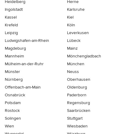
Heidelberg
Herne
Ingolstadt
Karlsruhe
Kassel
Kiel
Krefeld
Köln
Leipzig
Leverkusen
Ludwigshafen-am-Rhein
Lübeck
Magdeburg
Mainz
Mannheim
Mönchen­gladbach
Mülheim-an-der-Ruhr
München
Münster
Neuss
Nürnberg
Oberhausen
Offenbach-am-Main
Oldenburg
Osnabrück
Paderborn
Potsdam
Regensburg
Rostock
Saarbrücken
Solingen
Stuttgart
Wien
Wiesbaden
Wuppertal
Würzburg