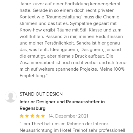
5
Jahre zuvor auf einer Fortbildung kennengelernt
Sternen
hatte. Gerade in so einem doch recht privaten
Kontext wie "Raumgestaltung" muss die Chemie
stimmen und das tut es. Sympathie gepaart mit
Know-how ergibt Räume mit Stil, Klasse und zum
wohlfühlen. Passend zu mir, meinen Bedürfnissen
und meiner Persönlichkeit. Sandra ist hier genau
das, was fehlt. Ideengeberin, Designerin, jemand
die ermutigt, aber niemals Druck aufbaut. Die
Zusammenarbeit ist noch nicht vorbei und ich freue
mich auf weitere spannende Projekte. Meine 100%
Empfehlung.”
STAND OUT DESIGN
Interior Designer und Raumausstatter in
Regensburg
Durchschnittliche
14. Dezember 2021
Bewertung:
“Lara Theel hat uns im Rahmen der Interior-
5
Neuausrichtung im Hotel Freihof sehr professionell