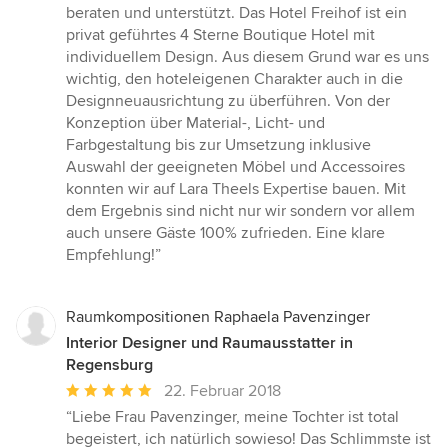
von
beraten und unterstützt. Das Hotel Freihof ist ein
5
privat geführtes 4 Sterne Boutique Hotel mit
Sternen
individuellem Design. Aus diesem Grund war es uns
wichtig, den hoteleigenen Charakter auch in die
Designneuausrichtung zu überführen. Von der
Konzeption über Material-, Licht- und
Farbgestaltung bis zur Umsetzung inklusive
Auswahl der geeigneten Möbel und Accessoires
konnten wir auf Lara Theels Expertise bauen. Mit
dem Ergebnis sind nicht nur wir sondern vor allem
auch unsere Gäste 100% zufrieden. Eine klare
Empfehlung!”
Raumkompositionen Raphaela Pavenzinger
Interior Designer und Raumausstatter in
Regensburg
Durchschnittliche
22. Februar 2018
Bewertung:
“Liebe Frau Pavenzinger, meine Tochter ist total
5
begeistert, ich natürlich sowieso! Das Schlimmste ist