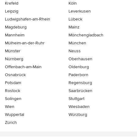
Krefeld
Köln
Leipzig
Leverkusen
Ludwigshafen-am-Rhein
Lübeck
Magdeburg
Mainz
Mannheim
Mönchen­gladbach
Mülheim-an-der-Ruhr
München
Münster
Neuss
Nürnberg
Oberhausen
Offenbach-am-Main
Oldenburg
Osnabrück
Paderborn
Potsdam
Regensburg
Rostock
Saarbrücken
Solingen
Stuttgart
Wien
Wiesbaden
Wuppertal
Würzburg
Zürich