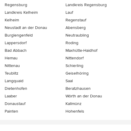
Regensburg
Landkreis Regensburg
Landkreis Kelheim
Lauf
Kelheim
Regenstauf
Neustadt an der Donau
Abensberg
Burglengenfeld
Neutraubling
Lappersdorf
Roding
Bad Abbach
Maxhütte-Haidhof
Hemau
Nittendorf
Nittenau
Schierling
Teublitz
Geiselhöring
Langquaid
Saal
Dietenhofen
Beratzhausen
Laaber
Wörth an der Donau
Donaustauf
Kallmünz
Painten
Hohenfels