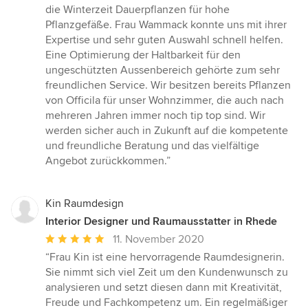
5
die Winterzeit Dauerpflanzen für hohe
von
Pflanzgefäße. Frau Wammack konnte uns mit ihrer
5
Expertise und sehr guten Auswahl schnell helfen.
Sternen
Eine Optimierung der Haltbarkeit für den
ungeschützten Aussenbereich gehörte zum sehr
freundlichen Service. Wir besitzen bereits Pflanzen
von Officila für unser Wohnzimmer, die auch nach
mehreren Jahren immer noch tip top sind. Wir
werden sicher auch in Zukunft auf die kompetente
und freundliche Beratung und das vielfältige
Angebot zurückkommen.”
Kin Raumdesign
Interior Designer und Raumausstatter in Rhede
Durchschnittliche
11. November 2020
Bewertung:
“Frau Kin ist eine hervorragende Raumdesignerin.
5
Sie nimmt sich viel Zeit um den Kundenwunsch zu
von
analysieren und setzt diesen dann mit Kreativität,
5
Freude und Fachkompetenz um. Ein regelmäßiger