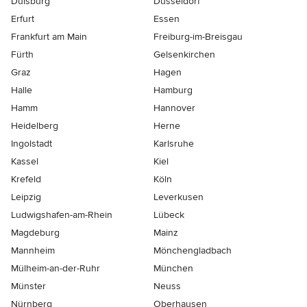
Duisburg
Düsseldorf
Erfurt
Essen
Frankfurt am Main
Freiburg-im-Breisgau
Fürth
Gelsenkirchen
Graz
Hagen
Halle
Hamburg
Hamm
Hannover
Heidelberg
Herne
Ingolstadt
Karlsruhe
Kassel
Kiel
Krefeld
Köln
Leipzig
Leverkusen
Ludwigshafen-am-Rhein
Lübeck
Magdeburg
Mainz
Mannheim
Mönchen­gladbach
Mülheim-an-der-Ruhr
München
Münster
Neuss
Nürnberg
Oberhausen