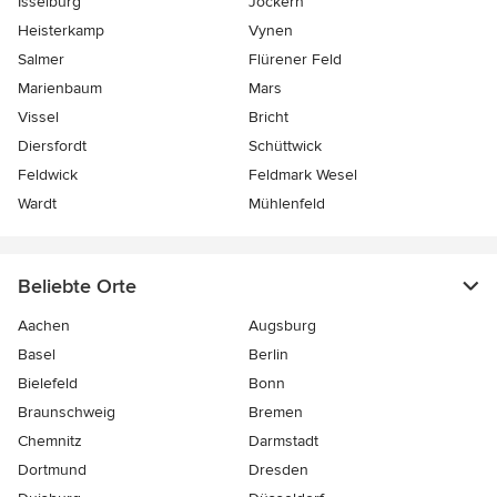
Isselburg
Jöckern
Heisterkamp
Vynen
Salmer
Flürener Feld
Marienbaum
Mars
Vissel
Bricht
Diersfordt
Schüttwick
Feldwick
Feldmark Wesel
Wardt
Mühlenfeld
Beliebte Orte
Aachen
Augsburg
Basel
Berlin
Bielefeld
Bonn
Braunschweig
Bremen
Chemnitz
Darmstadt
Dortmund
Dresden