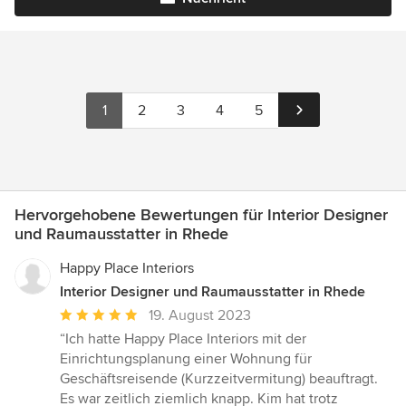
1
2
3
4
5
Hervorgehobene Bewertungen für Interior Designer
und Raumausstatter in Rhede
Happy Place Interiors
Interior Designer und Raumausstatter in Rhede
Durchschnittliche
19. August 2023
Bewertung:
“Ich hatte Happy Place Interiors mit der
5
Einrichtungsplanung einer Wohnung für
von
Geschäftsreisende (Kurzzeitvermitung) beauftragt.
5
Es war zeitlich ziemlich knapp. Kim hat trotz