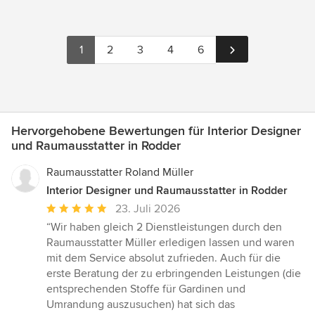
1
2
3
4
6
Hervorgehobene Bewertungen für Interior Designer
und Raumausstatter in Rodder
Raumausstatter Roland Müller
Interior Designer und Raumausstatter in Rodder
Durchschnittliche
23. Juli 2026
Bewertung:
“Wir haben gleich 2 Dienstleistungen durch den
5
Raumausstatter Müller erledigen lassen und waren
von
mit dem Service absolut zufrieden. Auch für die
5
erste Beratung der zu erbringenden Leistungen (die
Sternen
entsprechenden Stoffe für Gardinen und
Umrandung auszusuchen) hat sich das