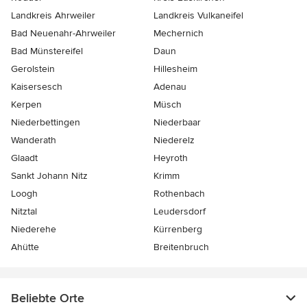
Landkreis Ahrweiler
Landkreis Vulkaneifel
Bad Neuenahr-Ahrweiler
Mechernich
Bad Münstereifel
Daun
Gerolstein
Hillesheim
Kaisersesch
Adenau
Kerpen
Müsch
Niederbettingen
Niederbaar
Wanderath
Niederelz
Glaadt
Heyroth
Sankt Johann Nitz
Krimm
Loogh
Rothenbach
Nitztal
Leudersdorf
Niederehe
Kürrenberg
Ahütte
Breitenbruch
Beliebte Orte