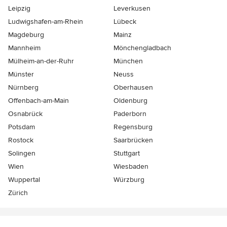
Leipzig
Leverkusen
Ludwigshafen-am-Rhein
Lübeck
Magdeburg
Mainz
Mannheim
Mönchen­gladbach
Mülheim-an-der-Ruhr
München
Münster
Neuss
Nürnberg
Oberhausen
Offenbach-am-Main
Oldenburg
Osnabrück
Paderborn
Potsdam
Regensburg
Rostock
Saarbrücken
Solingen
Stuttgart
Wien
Wiesbaden
Wuppertal
Würzburg
Zürich