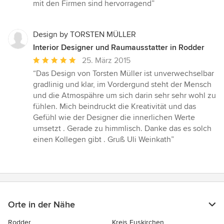
Sternen
mit den Firmen sind hervorragend”
Design by TORSTEN MÜLLER
Interior Designer und Raumausstatter in Rodder
Durchschnittliche
25. März 2015
Bewertung:
“Das Design von Torsten Müller ist unverwechselbar
5
gradlinig und klar, im Vordergund steht der Mensch
von
und die Atmospähre um sich darin sehr sehr wohl zu
5
fühlen. Mich beindruckt die Kreativität und das
Sternen
Gefühl wie der Designer die innerlichen Werte
umsetzt . Gerade zu himmlisch. Danke das es solch
einen Kollegen gibt . Gruß Uli Weinkath”
Orte in der Nähe
Rodder
Kreis Euskirchen