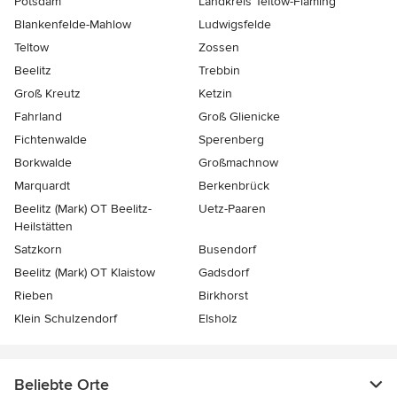
Potsdam
Landkreis Teltow-Fläming
Blankenfelde-Mahlow
Ludwigsfelde
Teltow
Zossen
Beelitz
Trebbin
Groß Kreutz
Ketzin
Fahrland
Groß Glienicke
Fichtenwalde
Sperenberg
Borkwalde
Großmachnow
Marquardt
Berkenbrück
Beelitz (Mark) OT Beelitz-
Uetz-Paaren
Heilstätten
Satzkorn
Busendorf
Beelitz (Mark) OT Klaistow
Gadsdorf
Rieben
Birkhorst
Klein Schulzendorf
Elsholz
Beliebte Orte