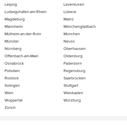
Leipzig
Leverkusen
Ludwigshafen-am-Rhein
Lübeck
Magdeburg
Mainz
Mannheim
Mönchen­gladbach
Mülheim-an-der-Ruhr
München
Münster
Neuss
Nürnberg
Oberhausen
Offenbach-am-Main
Oldenburg
Osnabrück
Paderborn
Potsdam
Regensburg
Rostock
Saarbrücken
Solingen
Stuttgart
Wien
Wiesbaden
Wuppertal
Würzburg
Zürich