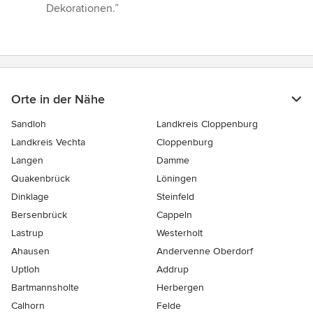
Sternen
Dekorationen.”
Orte in der Nähe
Sandloh
Landkreis Cloppenburg
Landkreis Vechta
Cloppenburg
Langen
Damme
Quakenbrück
Löningen
Dinklage
Steinfeld
Bersenbrück
Cappeln
Lastrup
Westerholt
Ahausen
Andervenne Oberdorf
Uptloh
Addrup
Bartmannsholte
Herbergen
Calhorn
Felde