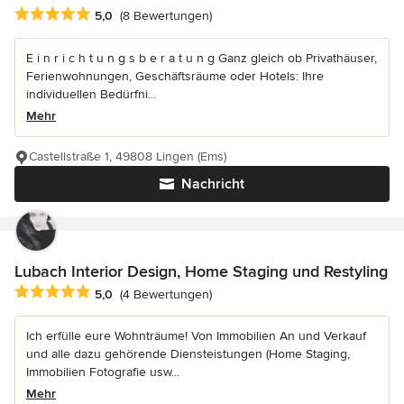
Durchschnittliche Bewertung: 5 von 5 Sternen
5,0
(8 Bewertungen)
E i n r i c h t u n g s b e r a t u n g Ganz gleich ob Privathäuser,
Ferienwohnungen, Geschäftsräume oder Hotels: Ihre
individuellen Bedürfni...
Mehr
Castellstraße 1, 49808 Lingen (Ems)
Nachricht
Lubach Interior Design, Home Staging und Restyling
Durchschnittliche Bewertung: 5 von 5 Sternen
5,0
(4 Bewertungen)
Ich erfülle eure Wohnträume! Von Immobilien An und Verkauf
und alle dazu gehörende Diensteistungen (Home Staging,
Immobilien Fotografie usw...
Mehr