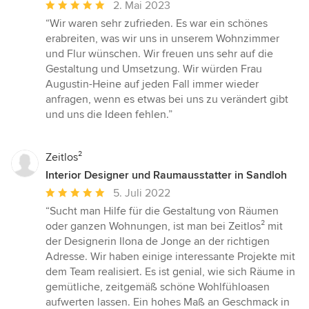
Durchschnittliche
2. Mai 2023
Bewertung:
“Wir waren sehr zufrieden. Es war ein schönes
5
erabreiten, was wir uns in unserem Wohnzimmer
von
und Flur wünschen. Wir freuen uns sehr auf die
5
Gestaltung und Umsetzung. Wir würden Frau
Sternen
Augustin-Heine auf jeden Fall immer wieder
anfragen, wenn es etwas bei uns zu verändert gibt
und uns die Ideen fehlen.”
Zeitlos²
Interior Designer und Raumausstatter in Sandloh
Durchschnittliche
5. Juli 2022
Bewertung:
“Sucht man Hilfe für die Gestaltung von Räumen
5
oder ganzen Wohnungen, ist man bei Zeitlos² mit
von
der Designerin Ilona de Jonge an der richtigen
5
Adresse. Wir haben einige interessante Projekte mit
Sternen
dem Team realisiert. Es ist genial, wie sich Räume in
gemütliche, zeitgemäß schöne Wohlfühloasen
aufwerten lassen. Ein hohes Maß an Geschmack in