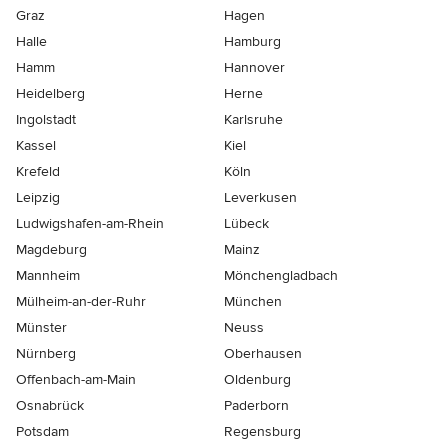
Graz
Hagen
Halle
Hamburg
Hamm
Hannover
Heidelberg
Herne
Ingolstadt
Karlsruhe
Kassel
Kiel
Krefeld
Köln
Leipzig
Leverkusen
Ludwigshafen-am-Rhein
Lübeck
Magdeburg
Mainz
Mannheim
Mönchen­gladbach
Mülheim-an-der-Ruhr
München
Münster
Neuss
Nürnberg
Oberhausen
Offenbach-am-Main
Oldenburg
Osnabrück
Paderborn
Potsdam
Regensburg