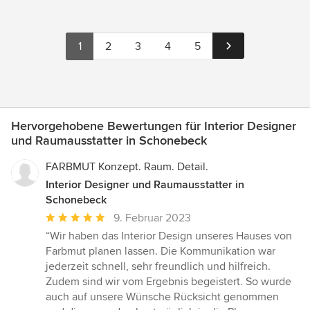
1
2
3
4
5
Hervorgehobene Bewertungen für Interior Designer
und Raumausstatter in Schonebeck
FARBMUT Konzept. Raum. Detail.
Interior Designer und Raumausstatter in
Schonebeck
Durchschnittliche
9. Februar 2023
Bewertung:
“Wir haben das Interior Design unseres Hauses von
5
Farbmut planen lassen. Die Kommunikation war
von
jederzeit schnell, sehr freundlich und hilfreich.
5
Zudem sind wir vom Ergebnis begeistert. So wurde
Sternen
auch auf unsere Wünsche Rücksicht genommen