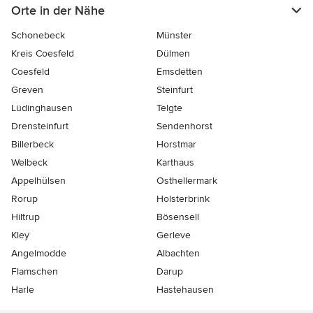
Orte in der Nähe
Schonebeck
Münster
Kreis Coesfeld
Dülmen
Coesfeld
Emsdetten
Greven
Steinfurt
Lüdinghausen
Telgte
Drensteinfurt
Sendenhorst
Billerbeck
Horstmar
Welbeck
Karthaus
Appelhülsen
Osthellermark
Rorup
Holsterbrink
Hiltrup
Bösensell
Kley
Gerleve
Angelmodde
Albachten
Flamschen
Darup
Harle
Hastehausen