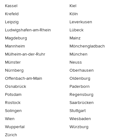
Kassel
Kiel
Krefeld
Köln
Leipzig
Leverkusen
Ludwigshafen-am-Rhein
Lübeck
Magdeburg
Mainz
Mannheim
Mönchen­gladbach
Mülheim-an-der-Ruhr
München
Münster
Neuss
Nürnberg
Oberhausen
Offenbach-am-Main
Oldenburg
Osnabrück
Paderborn
Potsdam
Regensburg
Rostock
Saarbrücken
Solingen
Stuttgart
Wien
Wiesbaden
Wuppertal
Würzburg
Zürich