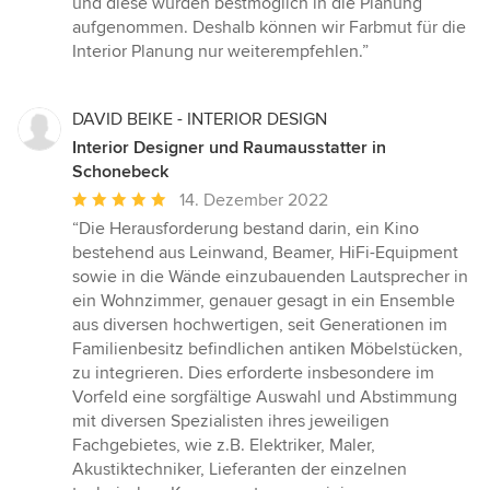
und diese wurden bestmöglich in die Planung
aufgenommen. Deshalb können wir Farbmut für die
Interior Planung nur weiterempfehlen.”
DAVID BEIKE - INTERIOR DESIGN
Interior Designer und Raumausstatter in
Schonebeck
Durchschnittliche
14. Dezember 2022
Bewertung:
“Die Herausforderung bestand darin, ein Kino
5
bestehend aus Leinwand, Beamer, HiFi-Equipment
von
sowie in die Wände einzubauenden Lautsprecher in
5
ein Wohnzimmer, genauer gesagt in ein Ensemble
Sternen
aus diversen hochwertigen, seit Generationen im
Familienbesitz befindlichen antiken Möbelstücken,
zu integrieren. Dies erforderte insbesondere im
Vorfeld eine sorgfältige Auswahl und Abstimmung
mit diversen Spezialisten ihres jeweiligen
Fachgebietes, wie z.B. Elektriker, Maler,
Akustiktechniker, Lieferanten der einzelnen