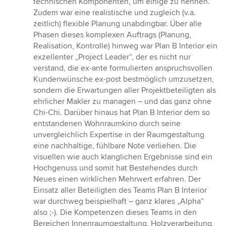
technischen Komponenten, um einige zu nennen.
Zudem war eine realistische und zugleich (v.a.
zeitlich) flexible Planung unabdingbar. Über alle
Phasen dieses komplexen Auftrags (Planung,
Realisation, Kontrolle) hinweg war Plan B Interior ein
exzellenter „Project Leader“, der es nicht nur
verstand, die ex-ante formulierten anspruchsvollen
Kundenwünsche ex-post bestmöglich umzusetzen,
sondern die Erwartungen aller Projektbeteiligten als
ehrlicher Makler zu managen – und das ganz ohne
Chi-Chi. Darüber hinaus hat Plan B Interior dem so
entstandenen Wohnraumkino durch seine
unvergleichlich Expertise in der Raumgestaltung
eine nachhaltige, fühlbare Note verliehen. Die
visuellen wie auch klanglichen Ergebnisse sind ein
Hochgenuss und somit hat Bestehendes durch
Neues einen wirklichen Mehrwert erfahren. Der
Einsatz aller Beteiligten des Teams Plan B Interior
war durchweg beispielhaft – ganz klares „Alpha“
also ;-). Die Kompetenzen dieses Teams in den
Bereichen Innenraumgestaltung, Holzverarbeitung,