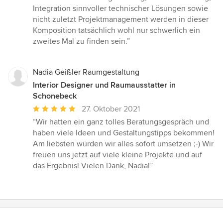
Integration sinnvoller technischer Lösungen sowie
nicht zuletzt Projektmanagement werden in dieser
Komposition tatsächlich wohl nur schwerlich ein
zweites Mal zu finden sein.”
Nadia Geißler Raumgestaltung
Interior Designer und Raumausstatter in
Schonebeck
Durchschnittliche
27. Oktober 2021
Bewertung:
“Wir hatten ein ganz tolles Beratungsgespräch und
5
haben viele Ideen und Gestaltungstipps bekommen!
von
Am liebsten würden wir alles sofort umsetzen ;-) Wir
5
freuen uns jetzt auf viele kleine Projekte und auf
Sternen
das Ergebnis! Vielen Dank, Nadia!”