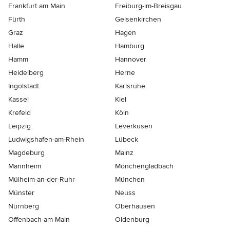
Frankfurt am Main
Freiburg-im-Breisgau
Fürth
Gelsenkirchen
Graz
Hagen
Halle
Hamburg
Hamm
Hannover
Heidelberg
Herne
Ingolstadt
Karlsruhe
Kassel
Kiel
Krefeld
Köln
Leipzig
Leverkusen
Ludwigshafen-am-Rhein
Lübeck
Magdeburg
Mainz
Mannheim
Mönchen­gladbach
Mülheim-an-der-Ruhr
München
Münster
Neuss
Nürnberg
Oberhausen
Offenbach-am-Main
Oldenburg