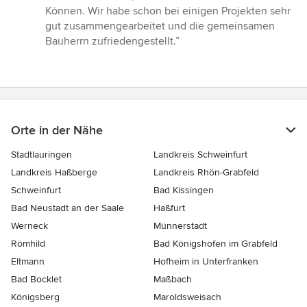
von
Können. Wir habe schon bei einigen Projekten sehr
5
gut zusammengearbeitet und die gemeinsamen
Sternen
Bauherrn zufriedengestellt.”
Orte in der Nähe
Stadtlauringen
Landkreis Schweinfurt
Landkreis Haßberge
Landkreis Rhön-Grabfeld
Schweinfurt
Bad Kissingen
Bad Neustadt an der Saale
Haßfurt
Werneck
Münnerstadt
Römhild
Bad Königshofen im Grabfeld
Eltmann
Hofheim in Unterfranken
Bad Bocklet
Maßbach
Königsberg
Maroldsweisach