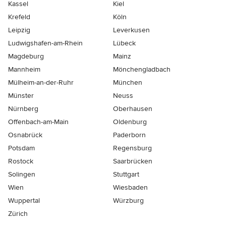
Kassel
Kiel
Krefeld
Köln
Leipzig
Leverkusen
Ludwigshafen-am-Rhein
Lübeck
Magdeburg
Mainz
Mannheim
Mönchen­gladbach
Mülheim-an-der-Ruhr
München
Münster
Neuss
Nürnberg
Oberhausen
Offenbach-am-Main
Oldenburg
Osnabrück
Paderborn
Potsdam
Regensburg
Rostock
Saarbrücken
Solingen
Stuttgart
Wien
Wiesbaden
Wuppertal
Würzburg
Zürich