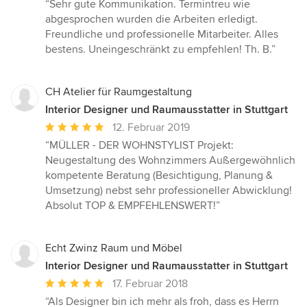
Bewertung:
“Sehr gute Kommunikation. Termintreu wie
5
abgesprochen wurden die Arbeiten erledigt.
von
Freundliche und professionelle Mitarbeiter. Alles
5
bestens. Uneingeschränkt zu empfehlen! Th. B.”
Sternen
CH Atelier für Raumgestaltung
Interior Designer und Raumausstatter in Stuttgart
Durchschnittliche
12. Februar 2019
Bewertung:
“MÜLLER - DER WOHNSTYLIST Projekt:
5
Neugestaltung des Wohnzimmers Außergewöhnlich
von
kompetente Beratung (Besichtigung, Planung &
5
Umsetzung) nebst sehr professioneller Abwicklung!
Sternen
Absolut TOP & EMPFEHLENSWERT!”
Echt Zwinz Raum und Möbel
Interior Designer und Raumausstatter in Stuttgart
Durchschnittliche
17. Februar 2018
Bewertung:
“Als Designer bin ich mehr als froh, dass es Herrn