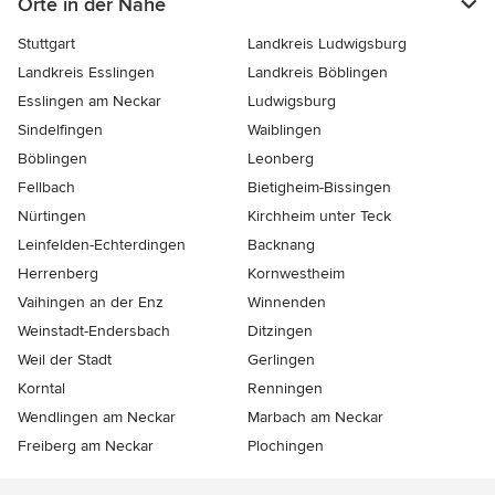
Orte in der Nähe
Stuttgart
Landkreis Ludwigsburg
Landkreis Esslingen
Landkreis Böblingen
Esslingen am Neckar
Ludwigsburg
Sindelfingen
Waiblingen
Böblingen
Leonberg
Fellbach
Bietigheim-Bissingen
Nürtingen
Kirchheim unter Teck
Leinfelden-Echterdingen
Backnang
Herrenberg
Kornwestheim
Vaihingen an der Enz
Winnenden
Weinstadt-Endersbach
Ditzingen
Weil der Stadt
Gerlingen
Korntal
Renningen
Wendlingen am Neckar
Marbach am Neckar
Freiberg am Neckar
Plochingen