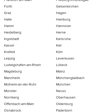
Fürth
Gelsenkirchen
Graz
Hagen
Halle
Hamburg
Hamm
Hannover
Heidelberg
Herne
Ingolstadt
Karlsruhe
Kassel
Kiel
Krefeld
Köln
Leipzig
Leverkusen
Ludwigshafen-am-Rhein
Lübeck
Magdeburg
Mainz
Mannheim
Mönchen­gladbach
Mülheim-an-der-Ruhr
München
Münster
Neuss
Nürnberg
Oberhausen
Offenbach-am-Main
Oldenburg
Osnabrück
Paderborn