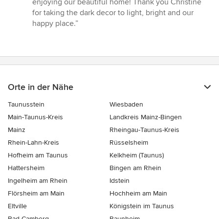
enjoying our beautiful home! Thank you Christine
for taking the dark decor to light, bright and our
happy place.”
Orte in der Nähe
Taunusstein
Wiesbaden
Main-Taunus-Kreis
Landkreis Mainz-Bingen
Mainz
Rheingau-Taunus-Kreis
Rhein-Lahn-Kreis
Rüsselsheim
Hofheim am Taunus
Kelkheim (Taunus)
Hattersheim
Bingen am Rhein
Ingelheim am Rhein
Idstein
Flörsheim am Main
Hochheim am Main
Eltville
Königstein im Taunus
Bad Camberg
Raunheim