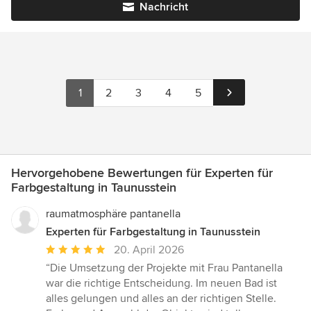
Nachricht
1
2
3
4
5
Hervorgehobene Bewertungen für Experten für
Farbgestaltung in Taunusstein
raumatmosphäre pantanella
Experten für Farbgestaltung in Taunusstein
Durchschnittliche
20. April 2026
Bewertung:
“Die Umsetzung der Projekte mit Frau Pantanella
5
war die richtige Entscheidung. Im neuen Bad ist
von
alles gelungen und alles an der richtigen Stelle.
5