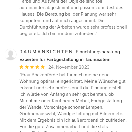
Farbe und Auswahl der Objekte sind toll
Sternen
aufeinander abgestimmt und passen zum Rest des
Hauses. Die Beratung bei der Planung war sehr
kompetent und auf mich abgestimmt. Die
Durchführung der Arbeiten wurde sehr professionell
begleitet....Ich bin rundum zufrieden.”
R A U M A N S I C H T E N : Einrichtungsberatung
Experten für Farbgestaltung in Taunusstein
Durchschnittliche
24. November 2023
Bewertung:
“Frau Böckenförde hat für mich meine neue
5
Wohnung optimal eingerichtet. Meine Wünsche gut
von
erkannt und sehr professionell die Planung erstellt.
5
Ich würde von Anfang an sehr gut beraten, ob
Sternen
Mitnahme oder Kauf neuer Möbel, Farbgestaltung
der Wände, Vorschläge schöner Lampen,
Gardinenauswahl, Wandgestaltung mit Bildern etc.
Mit dem Ergebnis bin ich außerordentlich zufrieden.
Für die gute Zusammenarbeit und die stets