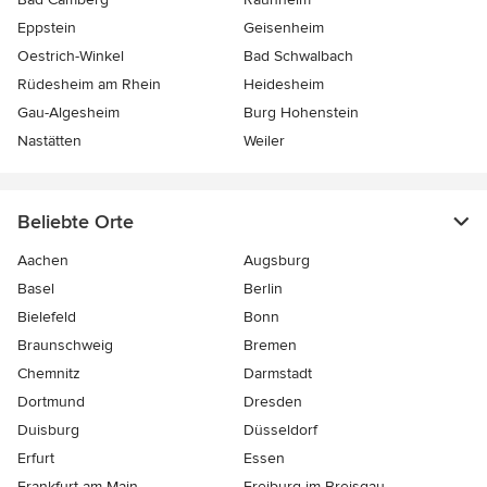
Eppstein
Geisenheim
Oestrich-Winkel
Bad Schwalbach
Rüdesheim am Rhein
Heidesheim
Gau-Algesheim
Burg Hohenstein
Nastätten
Weiler
Beliebte Orte
Aachen
Augsburg
Basel
Berlin
Bielefeld
Bonn
Braunschweig
Bremen
Chemnitz
Darmstadt
Dortmund
Dresden
Duisburg
Düsseldorf
Erfurt
Essen
Frankfurt am Main
Freiburg-im-Breisgau