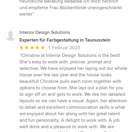
freundliche Beratung bedanke ich mich herzlich
und empfehle Frau Böckenförde uneingeschränkt
weiter”
Interior Design Solutions
Experten für Farbgestaltung in Taunusstein
Durchschnittliche
1. Februar 2023
Bewertung:
“Christine at Interior Design Solutions is the best!
5
She’s easy to work with, precise, prompt and
von
selective. We have enjoyed her laying out our whole
5
house over the last year and the house looks
Sternen
beautiful! Christine pulls each room together with
options to choose from. She lays out a plan for you
to sign off on and gets to work. We like her detailed
layouts so we can have a visual. Again, her attention
to detail and excellent communication skills is what
we enjoyed about her along with her great talent
and fun personality. A delight to work with. A job
well done and a pleasure to work with. We are