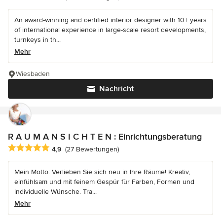
An award-winning and certified interior designer with 10+ years
of international experience in large-scale resort developments,
turnkeys in th...
Mehr
Wiesbaden
Nachricht
R A U M A N S I C H T E N : Einrichtungsberatung
Durchschnittliche Bewertung: 4.9 von 5 Sternen
4,9
(27 Bewertungen)
Mein Motto: Verlieben Sie sich neu in Ihre Räume! Kreativ,
einfühlsam und mit feinem Gespür für Farben, Formen und
individuelle Wünsche. Tra...
Mehr