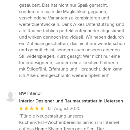
gezaubert. Das hat nicht nur Spaß gemacht,
sondern mir auch die Möglichkeit gegeben,
verschiedene Varianten zu kombinieren und
weiterzuentwickeln. Dank Alkes Unterstützung sind
alle Räume farblich perfekt aufeinander abgestimmt
und wirken dennoch individuell. Wir haben dadurch
ein Zuhause geschaffen, das nicht nur wunderschön
und gemütlich ist, sondern auch unseren eigenen
Stil widerspiegelt. Kurz gesagt: Wer nicht nur eine
Innendesignerin, sondern eine kreative Partnerin
mit Stilgefühl, Erfahrung und Herz sucht, dem kann
ich Alke uneingeschränkt weiterempfehlen!”
BW Interior
Interior Designer und Raumausstatter in Uetersen
Durchschnittliche
12. August 2020
Bewertung:
“Für die Neugestaltung unseres
5
Küchen-/Ess-/Wochenbereichs bin ich im Internet
von
auf das Home Styling Team gestoßen. Die