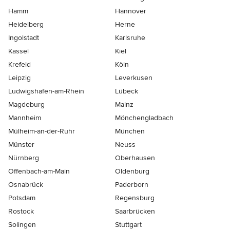
Hamm
Hannover
Heidelberg
Herne
Ingolstadt
Karlsruhe
Kassel
Kiel
Krefeld
Köln
Leipzig
Leverkusen
Ludwigshafen-am-Rhein
Lübeck
Magdeburg
Mainz
Mannheim
Mönchen­gladbach
Mülheim-an-der-Ruhr
München
Münster
Neuss
Nürnberg
Oberhausen
Offenbach-am-Main
Oldenburg
Osnabrück
Paderborn
Potsdam
Regensburg
Rostock
Saarbrücken
Solingen
Stuttgart