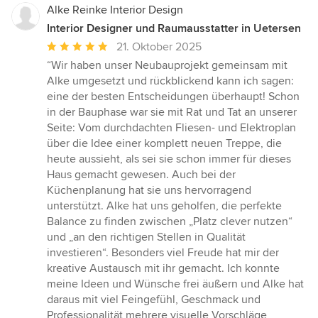
Alke Reinke Interior Design
Interior Designer und Raumausstatter in Uetersen
Durchschnittliche
21. Oktober 2025
Bewertung:
“Wir haben unser Neubauprojekt gemeinsam mit
5
Alke umgesetzt und rückblickend kann ich sagen:
von
eine der besten Entscheidungen überhaupt! Schon
5
in der Bauphase war sie mit Rat und Tat an unserer
Sternen
Seite: Vom durchdachten Fliesen- und Elektroplan
über die Idee einer komplett neuen Treppe, die
heute aussieht, als sei sie schon immer für dieses
Haus gemacht gewesen. Auch bei der
Küchenplanung hat sie uns hervorragend
unterstützt. Alke hat uns geholfen, die perfekte
Balance zu finden zwischen „Platz clever nutzen“
und „an den richtigen Stellen in Qualität
investieren“. Besonders viel Freude hat mir der
kreative Austausch mit ihr gemacht. Ich konnte
meine Ideen und Wünsche frei äußern und Alke hat
daraus mit viel Feingefühl, Geschmack und
Professionalität mehrere visuelle Vorschläge