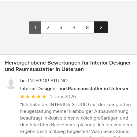
1
2
3
4
8
Hervorgehobene Bewertungen für Interior Designer
und Raumausstatter in Uetersen
be. INTERIOR STUDIO
Interior Designer und Raumausstatter in Uetersen
Durchschnittliche
1. Juni 2026
Bewertung:
“Ich habe be. INTERIOR STUDIO mit der kompletten
5
Neugestaltung meiner Hamburger Altbauwohnung
von
beauftragt inklusive einer wirklich großartigen und
5
durchdachten Badezimmerplanung. Ich bin von dem
Sternen
Ergebnis schlichtweg begeistert! Was dieses Studio