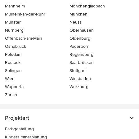
Mannheim
Mönchen­gladbach
Mülheim-an-der-Ruhr
München
Münster
Neuss
Nürnberg
Oberhausen
Offenbach-am-Main
Oldenburg
Osnabrück
Paderborn
Potsdam
Regensburg
Rostock
Saarbrücken
Solingen
Stuttgart
Wien
Wiesbaden
Wuppertal
Würzburg
Zürich
Projektart
Farbgestaltung
Kinderzimmerplanung