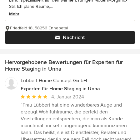
Land, spezialisiert auf den warmen, ruhigen Modern-Organic-
Stil. Ich plane Räume,...
Mehr
Friedfeld 18, 58256 Ennepetal
Nachricht
Hervorgehobene Bewertungen für Experten für
Home Staging in Unna
Lübbert Home Concept GmbH
Experten für Home Staging in Unna
Durchschnittliche
4. Januar 2024
Bewertung:
“Frau Lübbert hat eine wunderbares Auge und
5
erzeugt Wohlfühlräume, die perfekt den
von
Vorstellungen entsprechen, die man als Kunde
5
manchmal nur sehr ungenügend kommunizieren
Sternen
kann. Das heißt, sie ist Dienstleister, Berater und
Übersetzter der (in meinem Fall doch recht wagen)