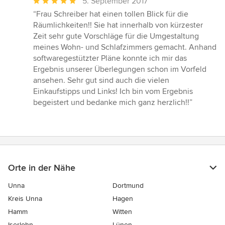
Durchschnittliche
5. September 2017
Bewertung:
“Frau Schreiber hat einen tollen Blick für die
5
Räumlichkeiten!! Sie hat innerhalb von kürzester
von
Zeit sehr gute Vorschläge für die Umgestaltung
5
meines Wohn- und Schlafzimmers gemacht. Anhand
Sternen
softwaregestützter Pläne konnte ich mir das
Ergebnis unserer Überlegungen schon im Vorfeld
ansehen. Sehr gut sind auch die vielen
Einkaufstipps und Links! Ich bin vom Ergebnis
begeistert und bedanke mich ganz herzlich!!”
Orte in der Nähe
Unna
Dortmund
Kreis Unna
Hagen
Hamm
Witten
Iserlohn
Lünen