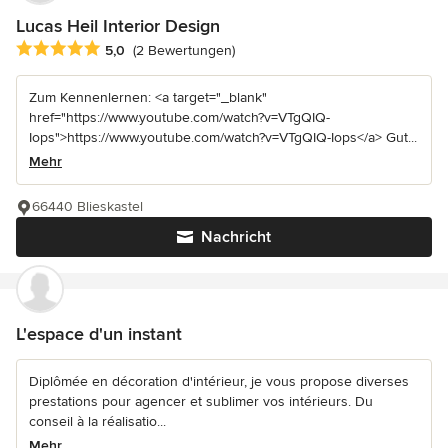
Lucas Heil Interior Design
Durchschnittliche Bewertung: 5 von 5 Sternen
5,0
(2 Bewertungen)
Zum Kennenlernen: <a target="_blank"
href="https://www.youtube.com/watch?v=VTgQIQ-
Iops">https://www.youtube.com/watch?v=VTgQIQ-Iops</a> Gut...
Mehr
66440 Blieskastel
Nachricht
L'espace d'un instant
Diplômée en décoration d'intérieur, je vous propose diverses
prestations pour agencer et sublimer vos intérieurs. Du
conseil à la réalisatio...
Mehr