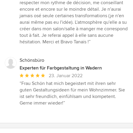
5
respecter mon rythme de décision, me conseillant
Sternen
encore et encore sur le moindre détail. Je n'aurai
jamais osé seule certaines transformations (je n'en
aurai même pas eu l'idée). L'atmosphère qu'elle a su
créer dans mon salon/salle à manger me correspond
tout à fait. Je referai appel à elle sans aucune
hésitation. Merci et Bravo Tanaïs !”
Schönsbüro
Experten für Farbgestaltung in Wadern
Durchschnittliche
23. Januar 2022
Bewertung:
“Frau Schön hat mich begeistert mit ihren sehr
5
guten Gestaltungsideen für mein Wohnzimmer. Sie
von
ist sehr freundlich, einfühlsam und kompetent.
5
Gerne immer wieder!”
Sternen