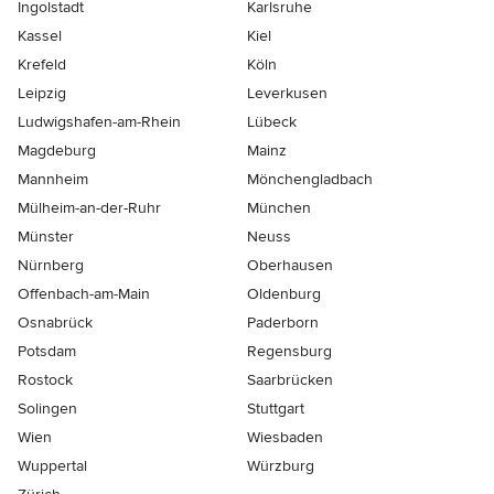
Ingolstadt
Karlsruhe
Kassel
Kiel
Krefeld
Köln
Leipzig
Leverkusen
Ludwigshafen-am-Rhein
Lübeck
Magdeburg
Mainz
Mannheim
Mönchen­gladbach
Mülheim-an-der-Ruhr
München
Münster
Neuss
Nürnberg
Oberhausen
Offenbach-am-Main
Oldenburg
Osnabrück
Paderborn
Potsdam
Regensburg
Rostock
Saarbrücken
Solingen
Stuttgart
Wien
Wiesbaden
Wuppertal
Würzburg