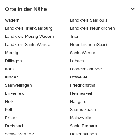
Orte in der Nähe
Wadern
Landkreis Saarlouis
Landkreis Trier-Saarburg
Landkreis Neunkirchen
Landkreis Merzig-Wadern
Trier
Landkreis Sankt Wendel
Neunkirchen (Saar)
Merzig
Sankt Wendel
Dillingen
Lebach
Konz
Losheim am See
Illingen
Ottweiler
Saarwellingen
Friedrichsthal
Birkenfeld
Hermeskeil
Holz
Hangard
Kell
Saarhölzbach
Britten
Mainzweiler
Dreisbach
Sankt Barbara
Schwarzenholz
Hellenhausen