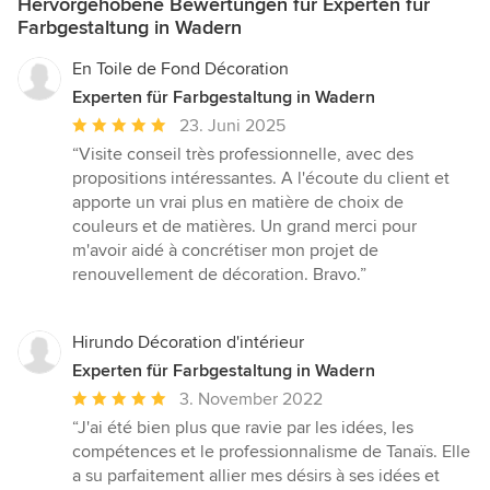
Hervorgehobene Bewertungen für Experten für
Farbgestaltung in Wadern
En Toile de Fond Décoration
Experten für Farbgestaltung in Wadern
Durchschnittliche
23. Juni 2025
Bewertung:
“Visite conseil très professionnelle, avec des
5
propositions intéressantes. A l'écoute du client et
von
apporte un vrai plus en matière de choix de
5
couleurs et de matières. Un grand merci pour
Sternen
m'avoir aidé à concrétiser mon projet de
renouvellement de décoration. Bravo.”
Hirundo Décoration d'intérieur
Experten für Farbgestaltung in Wadern
Durchschnittliche
3. November 2022
Bewertung:
“J'ai été bien plus que ravie par les idées, les
5
compétences et le professionnalisme de Tanaïs. Elle
von
a su parfaitement allier mes désirs à ses idées et