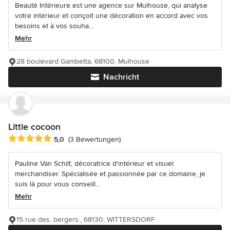
Beauté Intérieure est une agence sur Mulhouse, qui analyse
votre intérieur et conçoit une décoration en accord avec vos
besoins et à vos souha...
Mehr
28 boulevard Gambetta, 68100, Mulhouse
Nachricht
Little cocoon
Durchschnittliche Bewertung: 5 von 5 Sternen
5,0
(3 Bewertungen)
Pauline Van Schilt, décoratrice d'intérieur et visuel
merchandiser. Spécialisée et passionnée par ce domaine, je
suis là pour vous conseill...
Mehr
15 rue des. bergers., 68130, WITTERSDORF