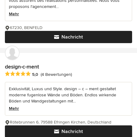
vous assurent des réalisations personnalisées. Nous vous
proposons l'agencement...
Mehr
67230, BENFELD
Nachricht
design-c-ment
Durchschnittliche Bewertung: 5 von 5 Sternen
5,0
(4 Bewertungen)
Exklusivität, Luxus und Style. design – c – ment gestaltet
moderne fugenlose Wände und Böden. Endlos wirkende
Böden und Wandgestaltungen mit...
Mehr
Rötebrunnen 6, 79588 Efringen Kirchen, Deutschland
Nachricht