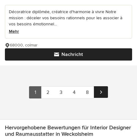
Décoratrice diplômée, créatrice d'harmonie à vivre Notre
mission : déceler vos besoins rationnels pour les associer à
vos besoins émotionnel...
Mehr
68000, colmar
Nachricht
1
2
3
4
8
Hervorgehobene Bewertungen für Interior Designer
und Raumausstatter in Weckolsheim