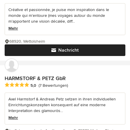
Créative et passionnée, je puise mon inspiration dans le
monde qui m’entoure (mes voyages autour du monde
m’apportent une vision décalée, diff...
Mehr
68920, Wettolsheim
Nachricht
HARMSTORF & PETZ GbR
Durchschnittliche Bewertung: 5 von 5 Sternen
5,0
(7 Bewertungen)
Axel Harmstorf & Andreas Petz setzen in ihren individuellen
Einrichtungskonzepten konsequent auf eine moderne
Interpretation des glamourös...
Mehr