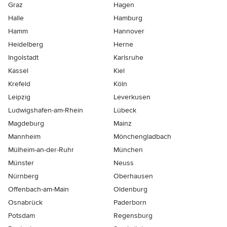
Graz
Hagen
Halle
Hamburg
Hamm
Hannover
Heidelberg
Herne
Ingolstadt
Karlsruhe
Kassel
Kiel
Krefeld
Köln
Leipzig
Leverkusen
Ludwigshafen-am-Rhein
Lübeck
Magdeburg
Mainz
Mannheim
Mönchen­gladbach
Mülheim-an-der-Ruhr
München
Münster
Neuss
Nürnberg
Oberhausen
Offenbach-am-Main
Oldenburg
Osnabrück
Paderborn
Potsdam
Regensburg