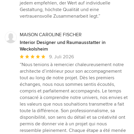
jedem empfehlen, der Wert auf individuelle
Gestaltung, höchste Qualität und eine
vertrauensvolle Zusammenarbeit legt.”
MAISON CAROLINE FISCHER
Interior Designer und Raumausstatter in
Weckolsheim
Durchschnittliche
9. Juli 2026
Bewertung:
“Nous tenions à remercier chaleureusement notre
5
architecte d’intérieur pour son accompagnement
von
tout au long de notre projet. Dès les premiers
5
échanges, nous nous sommes sentis écoutés,
Sternen
compris et parfaitement accompagnés. Le temps
consacré à comprendre notre univers, nos envies et
les valeurs que nous souhaitions transmettre a fait
toute la différence. Son professionnalisme, sa
disponibilité, son sens du détail et sa créativité ont
permis de donner vie à un projet qui nous
ressemble pleinement. Chaque étape a été menée