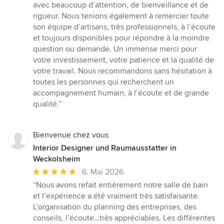
avec beaucoup d’attention, de bienveillance et de
rigueur. Nous tenions également à remercier toute
son équipe d’artisans, très professionnels, à l’écoute
et toujours disponibles pour répondre à la moindre
question ou demande. Un immense merci pour
votre investissement, votre patience et la qualité de
votre travail. Nous recommandons sans hésitation à
toutes les personnes qui recherchent un
accompagnement humain, à l’écoute et de grande
qualité.”
Bienvenue chez vous
Interior Designer und Raumausstatter in
Weckolsheim
Durchschnittliche
6. Mai 2026
Bewertung:
“Nous avons refait entièrement notre salle de bain
5
et l’expérience a été vraiment très satisfaisante.
von
L’organisation du planning des entreprises, des
5
conseils, l’écoute…très appréciables. Les différentes