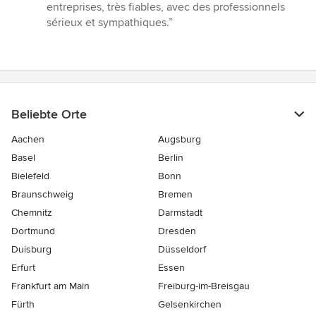
Sternen
entreprises, très fiables, avec des professionnels
sérieux et sympathiques.”
Beliebte Orte
Aachen
Augsburg
Basel
Berlin
Bielefeld
Bonn
Braunschweig
Bremen
Chemnitz
Darmstadt
Dortmund
Dresden
Duisburg
Düsseldorf
Erfurt
Essen
Frankfurt am Main
Freiburg-im-Breisgau
Fürth
Gelsenkirchen