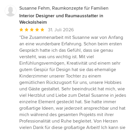
Susanne Fehm, Raumkonzepte für Familien
Interior Designer und Raumausstatter in
Weckolsheim
Durchschnittliche
31. Juli 2026
Bewertung:
“Die Zusammenarbeit mit Susanne war von Anfang
5
an eine wunderbare Erfahrung. Schon beim ersten
von
Gespräch hatte ich das Gefühl, dass sie genau
5
versteht, was uns wichtig ist. Mit viel
Sternen
Einfühlungsvermögen, Kreativität und einem sehr
gutem Gespür für Design hat sie das ehemalige
Kinderzimmer unserer Tochter zu einem
gemütlichen Rückzugsort für uns, unsere Hobbies
und Gäste gestaltet. Sehr beeindruckt hat mich, wie
viel Herzblut und Liebe zum Detail Susanne in jedes
einzelne Element gesteckt hat. Sie hatte immer
großartige Ideen, war jederzeit ansprechbar und hat
mich während des gesamten Projekts mit ihrer
Professionalität und Ruhe begleitet. Von Herzen
vielen Dank für diese großartige Arbeit! Ich kann sie