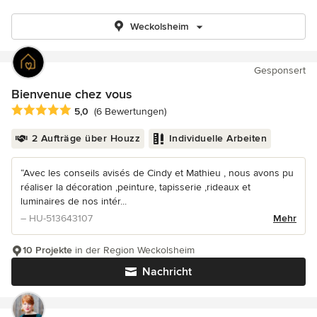
Weckolsheim
Gesponsert
Bienvenue chez vous
Durchschnittliche Bewertung: 5 von 5 Sternen
5,0
(6 Bewertungen)
2 Aufträge über Houzz
Individuelle Arbeiten
“Avec les conseils avisés de Cindy et Mathieu , nous avons pu
réaliser la décoration ,peinture, tapisserie ,rideaux et
luminaires de nos intér...
– HU-513643107
Mehr
10 Projekte
in der Region Weckolsheim
Nachricht