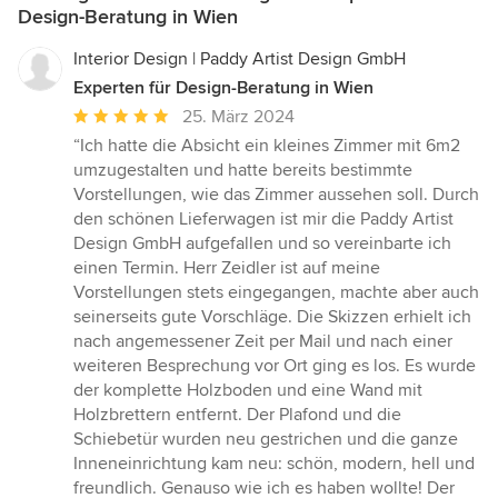
Design-Beratung in Wien
Interior Design | Paddy Artist Design GmbH
Experten für Design-Beratung in Wien
Durchschnittliche
25. März 2024
Bewertung:
“Ich hatte die Absicht ein kleines Zimmer mit 6m2
5
umzugestalten und hatte bereits bestimmte
von
Vorstellungen, wie das Zimmer aussehen soll. Durch
5
den schönen Lieferwagen ist mir die Paddy Artist
Sternen
Design GmbH aufgefallen und so vereinbarte ich
einen Termin. Herr Zeidler ist auf meine
Vorstellungen stets eingegangen, machte aber auch
seinerseits gute Vorschläge. Die Skizzen erhielt ich
nach angemessener Zeit per Mail und nach einer
weiteren Besprechung vor Ort ging es los. Es wurde
der komplette Holzboden und eine Wand mit
Holzbrettern entfernt. Der Plafond und die
Schiebetür wurden neu gestrichen und die ganze
Inneneinrichtung kam neu: schön, modern, hell und
freundlich. Genauso wie ich es haben wollte! Der