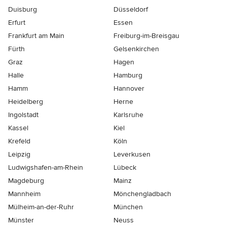
Duisburg
Düsseldorf
Erfurt
Essen
Frankfurt am Main
Freiburg-im-Breisgau
Fürth
Gelsenkirchen
Graz
Hagen
Halle
Hamburg
Hamm
Hannover
Heidelberg
Herne
Ingolstadt
Karlsruhe
Kassel
Kiel
Krefeld
Köln
Leipzig
Leverkusen
Ludwigshafen-am-Rhein
Lübeck
Magdeburg
Mainz
Mannheim
Mönchen­gladbach
Mülheim-an-der-Ruhr
München
Münster
Neuss