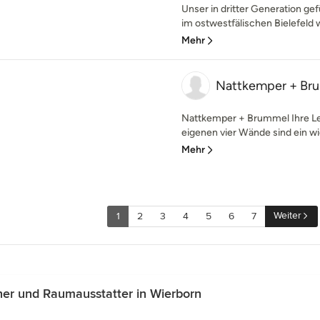
Unser in dritter Generation g
im ostwestfälischen Bielefeld w
Mehr
Nattkemper + B
Nattkemper + Brummel Ihre Leb
eigenen vier Wände sind ein wi
Mehr
Weiter
1
2
3
4
5
6
7
ner und Raumausstatter in Wierborn