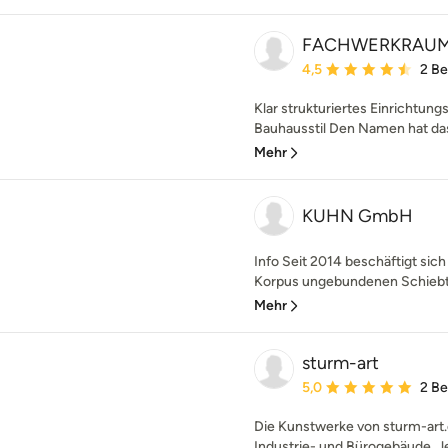
FACHWERKRAUM f
Durchschnittliche Bewe
4,5
2 B
Klar strukturiertes Einrichtun
Bauhausstil Den Namen hat da
Mehr
KUHN GmbH
Info Seit 2014 beschäftigt si
Korpus ungebundenen Schiebtü
Mehr
sturm-art
Durchschnittliche Bewe
5,0
2 B
Die Kunstwerke von sturm-art
Industrie- und Bürogebäude. Je