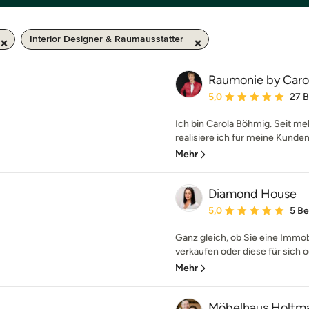
Interior Designer & Raumausstatter
Raumonie by Caro
Durchschnittliche Bewe
5,0
27 
Ich bin Carola Böhmig. Seit me
realisiere ich für meine Kund
Mehr
Diamond House
Durchschnittliche Bewe
5,0
5 B
Ganz gleich, ob Sie eine Immob
verkaufen oder diese für sich o
Mehr
Möbelhaus Holtm