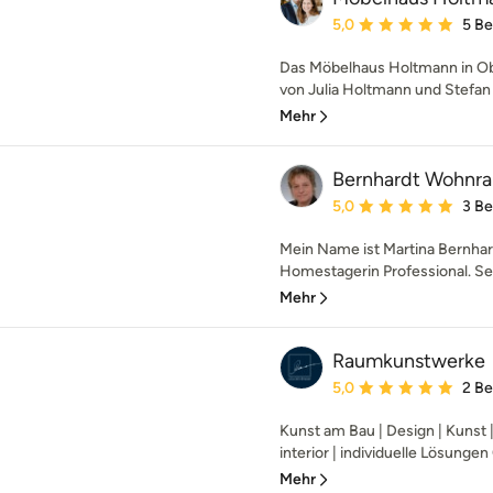
Durchschnittliche Bewe
5,0
5 B
Das Möbelhaus Holtmann in Obe
von Julia Holtmann und Stefan K
Mehr
Bernhardt Wohnra
Durchschnittliche Bewe
5,0
3 B
Mein Name ist Martina Bernhard
Homestagerin Professional. Sei
Mehr
Raumkunstwerke
Durchschnittliche Bewe
5,0
2 B
Kunst am Bau | Design | Kunst | 
interior | individuelle Lösungen 
Mehr