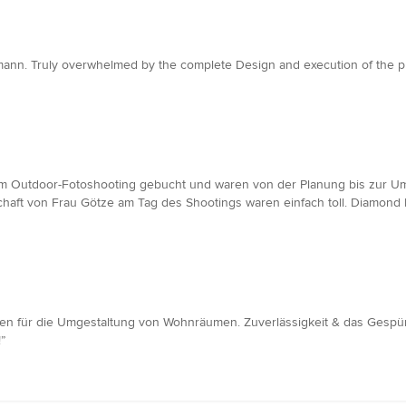
ann. Truly overwhelmed by the complete Design and execution of the proj
nem Outdoor-Fotoshooting gebucht und waren von der Planung bis zur U
chaft von Frau Götze am Tag des Shootings waren einfach toll. Diamond 
deen für die Umgestaltung von Wohnräumen. Zuverlässigkeit & das Gespü
”