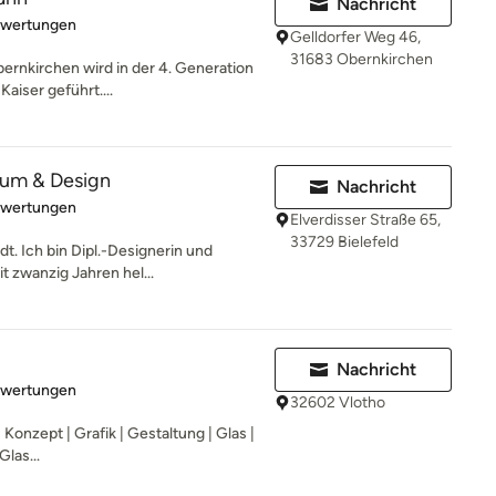
Nachricht
rtung: 5 von 5 Sternen
ewertungen
Gelldorfer Weg 46,
31683 Obernkirchen
rnkirchen wird in der 4. Generation
aiser geführt....
um & Design
Nachricht
rtung: 5 von 5 Sternen
ewertungen
Elverdisser Straße 65,
33729 Bielefeld
t. Ich bin Dipl.-Designerin und
t zwanzig Jahren hel...
Nachricht
rtung: 5 von 5 Sternen
ewertungen
32602 Vlotho
Konzept | Grafik | Gestaltung | Glas |
Glas...