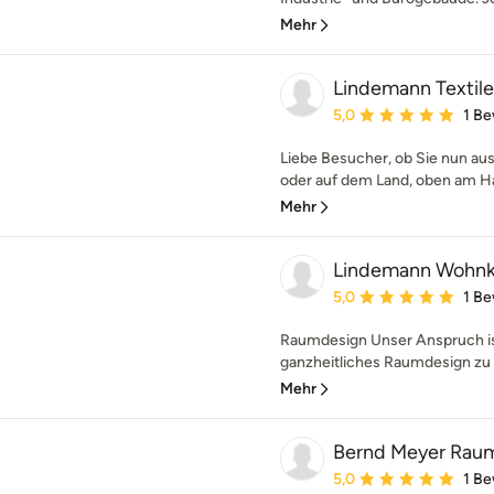
Mehr
Lindemann Texti
Durchschnittliche Bewe
5,0
1 B
Liebe Besucher, ob Sie nun au
oder auf dem Land, oben am Han
Mehr
Lindemann Wohnku
Durchschnittliche Bewe
5,0
1 B
Raumdesign Unser Anspruch is
ganzheitliches Raumdesign zu e
Mehr
Bernd Meyer Rau
Durchschnittliche Bewe
5,0
1 B