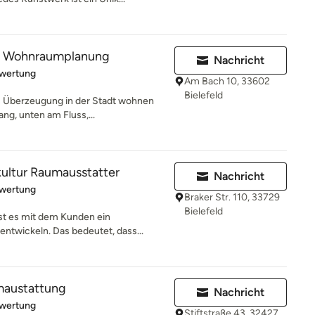
le Wohnraumplanung
Nachricht
rtung: 5 von 5 Sternen
ewertung
Am Bach 10, 33602
Bielefeld
s Überzeugung in der Stadt wohnen
g, unten am Fluss,...
ltur Raumausstatter
Nachricht
rtung: 5 von 5 Sternen
ewertung
Braker Str. 110, 33729
Bielefeld
t es mit dem Kunden ein
ntwickeln. Das bedeutet, dass...
maustattung
Nachricht
rtung: 5 von 5 Sternen
ewertung
Stiftstraße 43, 32427