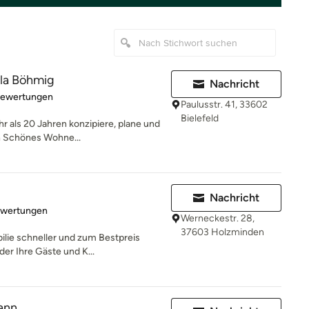
la Böhmig
Nachricht
rtung: 5 von 5 Sternen
Bewertungen
Paulusstr. 41, 33602
Bielefeld
hr als 20 Jahren konzipiere, plane und
en Schönes Wohne...
Nachricht
rtung: 5 von 5 Sternen
ewertungen
Werneckestr. 28,
37603 Holzminden
ilie schneller und zum Bestpreis
der Ihre Gäste und K...
ann