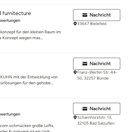
urnitecture
Nachricht
rtung: 4.5 von 5 Sternen
ewertungen
33647 Bielefeld
gskonzept für den kleinen Raum im
s Konzept wegen mas...
Nachricht
Franz-Werfel-Str. 44-
ch KUHN mit der Entwicklung von
50, 32257 Bünde
rlösungen für den gehobe...
Nachricht
rtung: 5 von 5 Sternen
ewertungen
Scharnhorststr. 13,
32105 Bad Salzuflen
.com schmücken große Lofts,
des Kunstwerk ist ein Unik...