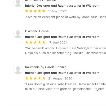
Interior Designer und Raumausstatter in Wierborn
Durchschnittliche
5. März 2024
Bewertung:
“Overall an excellent piece of work by Möbelhaus Holtm
5
von
5
Diamond House
Sternen
Interior Designer und Raumausstatter in Wierborn
Durchschnittliche
17. Juni 2021
Bewertung:
“Wir haben Diamond House für ein Set-Styling bei ei
5
Deko als auch die Inszenierung und die Einsatzbereits
von
5
Sternen
Raumonie by Carola Böhmig
Interior Designer und Raumausstatter in Wierborn
Durchschnittliche
21. August 2020
Bewertung:
“Frau Böhmig ist eine sehr kreative Dame mit tollen I
5
mich auf eine viele erfolgreiche, gemeinsame Projekte !
von
5
Sternen