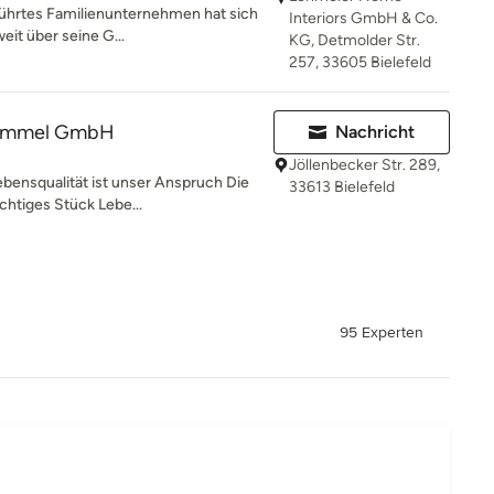
eführtes Familienunternehmen hat sich
Interiors GmbH & Co.
eit über seine G...
KG, Detmolder Str.
257, 33605 Bielefeld
rummel GmbH
Nachricht
Jöllenbecker Str. 289,
ensqualität ist unser Anspruch Die
33613 Bielefeld
chtiges Stück Lebe...
95 Experten