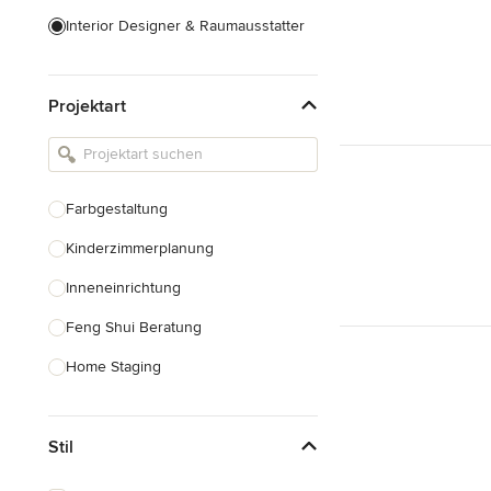
Interior Designer & Raumausstatter
Küchenplanung
Projektart
Landschaftsarchitekten
Armaturen & Sanitärbedarf
Beleuchtung
Farbgestaltung
Einbauschränke
Kinderzimmerplanung
Alle anzeigen
Inneneinrichtung
Feng Shui Beratung
Home Staging
Design-Beratung
Stil
Alle anzeigen