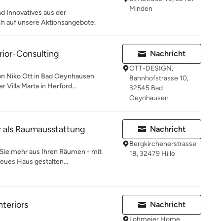
Minden
d Innovatives aus der
ch auf unsere Aktionsangebote.
ior-Consulting
Nachricht
OTT-DESIGN,
n Niko Ott in Bad Oeynhausen
Bahnhofstrasse 10,
 Villa Marta in Herford...
32545 Bad
Oeynhausen
r als Raumausstattung
Nachricht
Bergkirchenerstrasse
ie mehr aus Ihren Räumen - mit
18, 32479 Hille
eues Haus gestalten...
teriors
Nachricht
Lohmeier Home