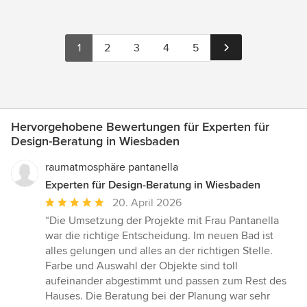
1
2
3
4
5
Hervorgehobene Bewertungen für Experten für
Design-Beratung in Wiesbaden
raumatmosphäre pantanella
Experten für Design-Beratung in Wiesbaden
Durchschnittliche
20. April 2026
Bewertung:
“Die Umsetzung der Projekte mit Frau Pantanella
5
war die richtige Entscheidung. Im neuen Bad ist
von
alles gelungen und alles an der richtigen Stelle.
5
Farbe und Auswahl der Objekte sind toll
Sternen
aufeinander abgestimmt und passen zum Rest des
Hauses. Die Beratung bei der Planung war sehr