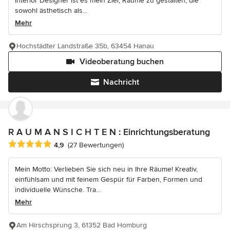
Interior Designer ist es mein Ziel, Räume zu gestalten, die
sowohl ästhetisch als...
Mehr
Hochstädter Landstraße 35b, 63454 Hanau
Videoberatung buchen
Nachricht
R A U M A N S I C H T E N : Einrichtungsberatung
Durchschnittliche Bewertung: 4.9 von 5 Sternen
4,9
(27 Bewertungen)
Mein Motto: Verlieben Sie sich neu in Ihre Räume! Kreativ,
einfühlsam und mit feinem Gespür für Farben, Formen und
individuelle Wünsche. Tra...
Mehr
Am Hirschsprung 3, 61352 Bad Homburg