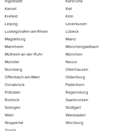
Ingolstadt
Karlsruhe
Kassel
Kiel
Krefeld
Köln
Leipzig
Leverkusen
Ludwigshafen-am-Rhein
Lübeck
Magdeburg
Mainz
Mannheim
Mönchen­gladbach
Mülheim-an-der-Ruhr
München
Münster
Neuss
Nürnberg
Oberhausen
Offenbach-am-Main
Oldenburg
Osnabrück
Paderborn
Potsdam
Regensburg
Rostock
Saarbrücken
Solingen
Stuttgart
Wien
Wiesbaden
Wuppertal
Würzburg
Zürich