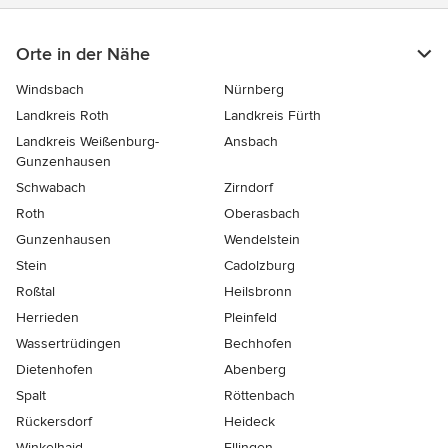
Orte in der Nähe
Windsbach
Nürnberg
Landkreis Roth
Landkreis Fürth
Landkreis Weißenburg-
Ansbach
Gunzenhausen
Schwabach
Zirndorf
Roth
Oberasbach
Gunzenhausen
Wendelstein
Stein
Cadolzburg
Roßtal
Heilsbronn
Herrieden
Pleinfeld
Wassertrüdingen
Bechhofen
Dietenhofen
Abenberg
Spalt
Röttenbach
Rückersdorf
Heideck
Winkelhaid
Ellingen