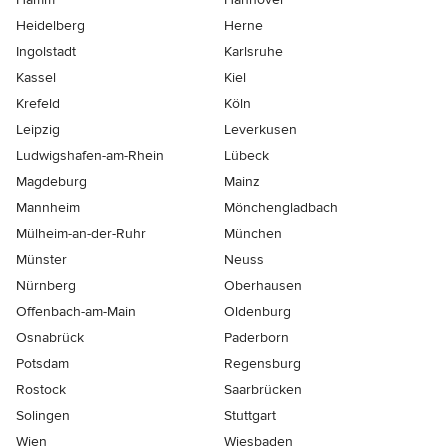
Heidelberg
Herne
Ingolstadt
Karlsruhe
Kassel
Kiel
Krefeld
Köln
Leipzig
Leverkusen
Ludwigshafen-am-Rhein
Lübeck
Magdeburg
Mainz
Mannheim
Mönchen­gladbach
Mülheim-an-der-Ruhr
München
Münster
Neuss
Nürnberg
Oberhausen
Offenbach-am-Main
Oldenburg
Osnabrück
Paderborn
Potsdam
Regensburg
Rostock
Saarbrücken
Solingen
Stuttgart
Wien
Wiesbaden