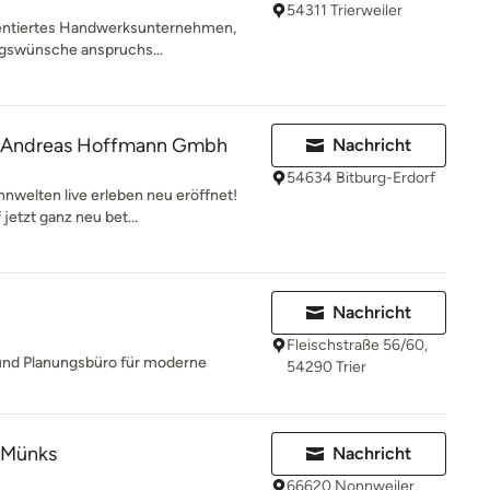
54311 Trierweiler
rientiertes Handwerksunternehmen,
ungswünsche anspruchs...
 Andreas Hoffmann Gmbh
Nachricht
54634 Bitburg-Erdorf
nwelten live erleben neu eröffnet!
jetzt ganz neu bet...
Nachricht
Fleischstraße 56/60,
 und Planungsbüro für moderne
54290 Trier
 Münks
Nachricht
66620 Nonnweiler