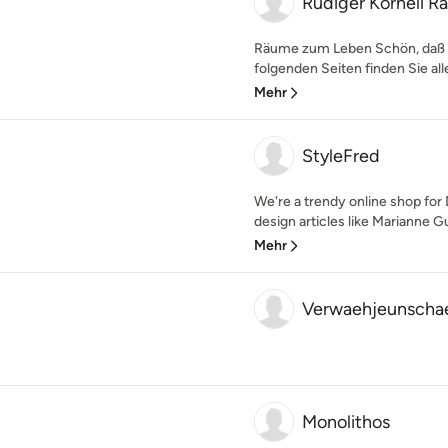
Rüdiger Korneli R
Räume zum Leben Schön, daß S
folgenden Seiten finden Sie al
Mehr
StyleFred
We're a trendy online shop for
design articles like Marianne G
Mehr
Verwaehjeunscha
Monolithos