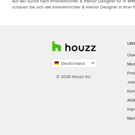
Auf der Suche nach Inneneinrichter & Interior Designer für in Witt
schauen Sie sich alle Inneneinrichter & Interior Designer in Ihrer
UN
Übe
Deutschland
Med
Land
Pre
auswählen
© 2026 Houzz Inc.
Job
Kon
AG
Imp
Mar