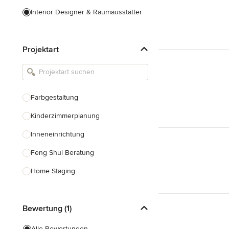
Interior Designer & Raumausstatter
Küchenplanung
Projektart
Landschaftsarchitekten
Armaturen & Sanitärbedarf
Beleuchtung
Farbgestaltung
Einbauschränke
Kinderzimmerplanung
Alle anzeigen
Inneneinrichtung
Feng Shui Beratung
Home Staging
Design-Beratung
Bewertung (1)
Alle anzeigen
Alle Bewertungen