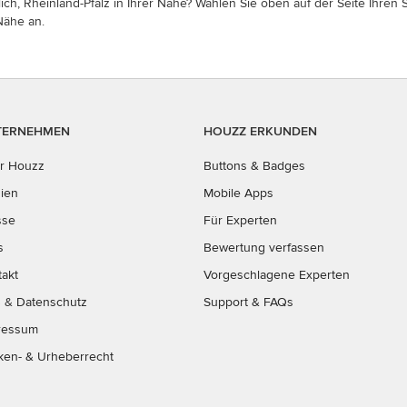
lich, Rheinland-Pfalz in Ihrer Nähe? Wählen Sie oben auf der Seite Ihren
 Nähe an.
TERNEHMEN
HOUZZ ERKUNDEN
r Houzz
Buttons & Badges
ien
Mobile Apps
sse
Für Experten
s
Bewertung verfassen
takt
Vorgeschlagene Experten
B
&
Datenschutz
Support & FAQs
ressum
ken- & Urheberrecht