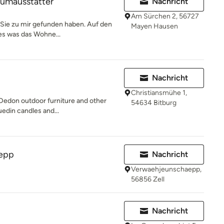
aumausstatter
Nachricht
Am Sürchen 2, 56727
ie zu mir gefunden haben. Auf den
Mayen Hausen
les was das Wohne...
Nachricht
Christiansmühe 1,
 Dedon outdoor furniture and other
54634 Bitburg
uedin candles and...
epp
Nachricht
Verwaehjeunschaepp,
56856 Zell
Nachricht