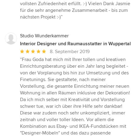
vollsten Zufriedenheit erfüllt. :-) Vielen Dank Jasmie
für die sehr angenehme Zusammenarbeit - bis zum
nächsten Projekt :-)”
Studio Wunderkammer
Interior Designer und Raumausstatter in Wuppertal
Durchschnittliche
8. September 2019
Bewertung:
“Frau Goda hat mich mit Ihrer tollen und kreativen
5
Einrichtungsberatung über ein Jahr lang begleitet -
von
von der Vorplanung bis hin zur Umsetzung und des
5
Finetunings. Sie gestaltete, nach meiner
Sternen
Vorstellung, die gesamte Einrichtung meiner neuen
Wohnung in allen Räumen inklusive der Dekoration!
Da ich mich selber mit Kreativität und Vorstellung
schwer tue, war ich über ihre Hilfe sehr dankbar!
Diese war zudem noch sehr unkompliziert, immer
zeitnah und voller toller Ideen. Vor allem die
Kombination aus Ebay- und IKEA-Fundstücken mit
"Designer-Möbeln" und das dazu passende