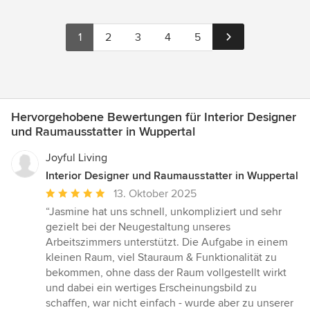
1
2
3
4
5
Hervorgehobene Bewertungen für Interior Designer
und Raumausstatter in Wuppertal
Joyful Living
Interior Designer und Raumausstatter in Wuppertal
Durchschnittliche
13. Oktober 2025
Bewertung:
“Jasmine hat uns schnell, unkompliziert und sehr
5
gezielt bei der Neugestaltung unseres
von
Arbeitszimmers unterstützt. Die Aufgabe in einem
5
kleinen Raum, viel Stauraum & Funktionalität zu
Sternen
bekommen, ohne dass der Raum vollgestellt wirkt
und dabei ein wertiges Erscheinungsbild zu
schaffen, war nicht einfach - wurde aber zu unserer