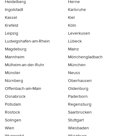
Heidelberg
Herne
Ingolstadt
Karlsruhe
Kassel
Kiel
Krefeld
Köln
Leipzig
Leverkusen
Ludwigshafen-am-Rhein
Lübeck
Magdeburg
Mainz
Mannheim
Mönchen­gladbach
Mülheim-an-der-Ruhr
München
Münster
Neuss
Nürnberg
Oberhausen
Offenbach-am-Main
Oldenburg
Osnabrück
Paderborn
Potsdam
Regensburg
Rostock
Saarbrücken
Solingen
Stuttgart
Wien
Wiesbaden
Wuppertal
Würzburg