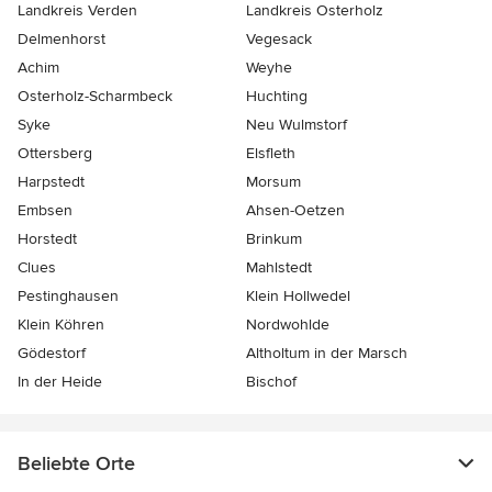
Landkreis Verden
Landkreis Osterholz
Delmenhorst
Vegesack
Achim
Weyhe
Osterholz-Scharmbeck
Huchting
Syke
Neu Wulmstorf
Ottersberg
Elsfleth
Harpstedt
Morsum
Embsen
Ahsen-Oetzen
Horstedt
Brinkum
Clues
Mahlstedt
Pestinghausen
Klein Hollwedel
Klein Köhren
Nordwohlde
Gödestorf
Altholtum in der Marsch
In der Heide
Bischof
Beliebte Orte