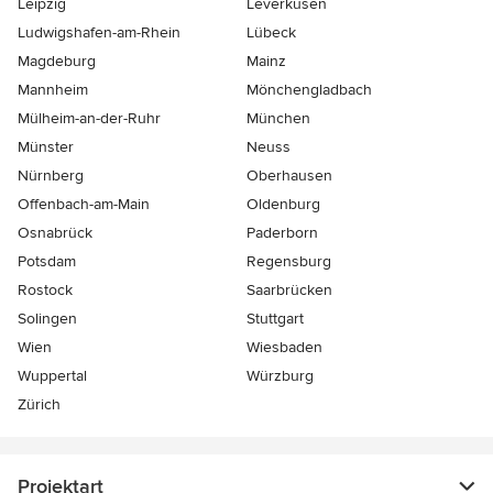
Leipzig
Leverkusen
Ludwigshafen-am-Rhein
Lübeck
Magdeburg
Mainz
Mannheim
Mönchen­gladbach
Mülheim-an-der-Ruhr
München
Münster
Neuss
Nürnberg
Oberhausen
Offenbach-am-Main
Oldenburg
Osnabrück
Paderborn
Potsdam
Regensburg
Rostock
Saarbrücken
Solingen
Stuttgart
Wien
Wiesbaden
Wuppertal
Würzburg
Zürich
Projektart