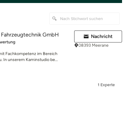
d Fahrzeugtechnik GmbH
Nachricht
rtung: 5 von 5 Sternen
ewertung
08393 Meerane
 mit Fachkompetenz im Bereich
 In unserem Kaminstudio be...
1 Experte