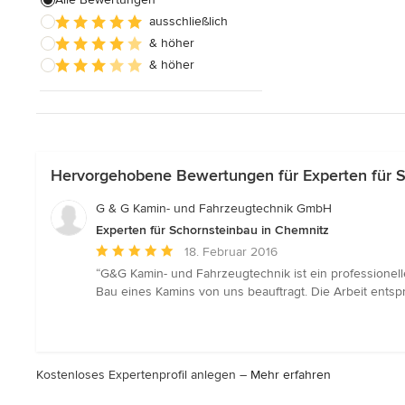
ausschließlich
Alle anzeigen
& höher
& höher
Hervorgehobene Bewertungen für Experten für S
G & G Kamin- und Fahrzeugtechnik GmbH
Experten für Schornsteinbau in Chemnitz
Durchschnittliche
18. Februar 2016
Bewertung:
“G&G Kamin- und Fahrzeugtechnik ist ein professionel
5
Bau eines Kamins von uns beauftragt. Die Arbeit ents
von
5
Sternen
Kostenloses Expertenprofil anlegen –
Mehr erfahren