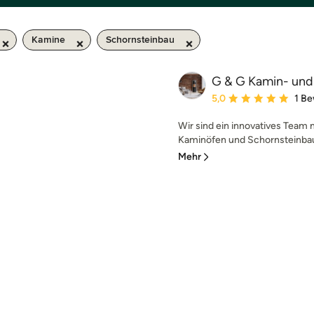
Kamine
Schornsteinbau
G & G Kamin- un
Durchschnittliche Bewe
5,0
1 B
Wir sind ein innovatives Team
Kaminöfen und Schornsteinbau.
Mehr