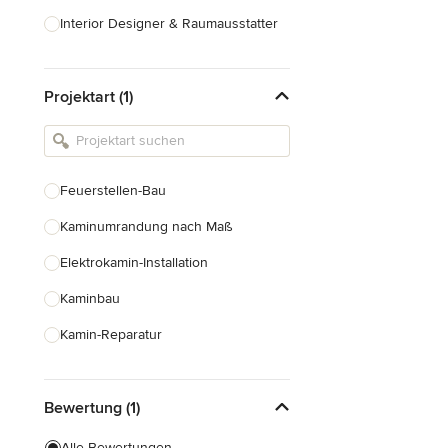
Interior Designer & Raumausstatter
Küchenplanung
Projektart (1)
Landschaftsarchitekten
Armaturen & Sanitärbedarf
Beleuchtung
Feuerstellen-Bau
Einbauschränke
Kaminumrandung nach Maß
Alle anzeigen
Elektrokamin-Installation
Kaminbau
Kamin-Reparatur
Gaskamin-Installation
Bewertung (1)
Gartenkamin-Bau
Schornsteinbau
Alle Bewertungen