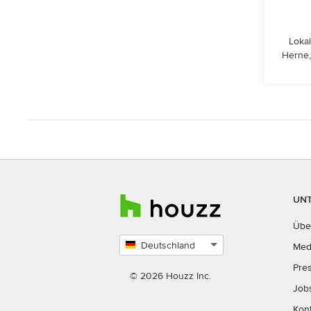
Lokal
Herne,
UN
Übe
Deutschland
Med
Land
Pre
auswählen
© 2026 Houzz Inc.
Job
Kon