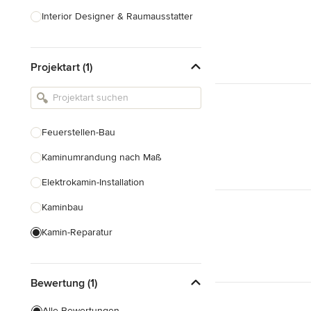
Interior Designer & Raumausstatter
Küchenplanung
Projektart (1)
Landschaftsarchitekten
Armaturen & Sanitärbedarf
Beleuchtung
Feuerstellen-Bau
Einbauschränke
Kaminumrandung nach Maß
Alle anzeigen
Elektrokamin-Installation
Kaminbau
Kamin-Reparatur
Gaskamin-Installation
Bewertung (1)
Gartenkamin-Bau
Schornsteinbau
Alle Bewertungen