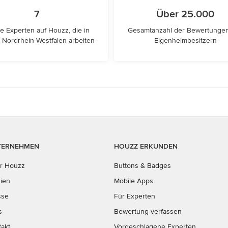
7
Über 25.000
e Experten auf Houzz, die in
Gesamtanzahl der Bewertunge
 Nordrhein-Westfalen arbeiten
Eigenheimbesitzern
TERNEHMEN
HOUZZ ERKUNDEN
r Houzz
Buttons & Badges
ien
Mobile Apps
sse
Für Experten
s
Bewertung verfassen
takt
Vorgeschlagene Experten