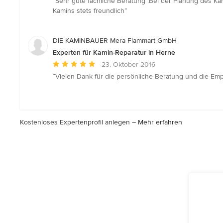
“Sehr gute fachliche Beratung .Bei der Planung des Ka
5
Kamins stets freundlich”
von
5
Sternen
DIE KAMINBAUER Mera Flammart GmbH
Experten für Kamin-Reparatur in Herne
Durchschnittliche
23. Oktober 2016
Bewertung:
“Vielen Dank für die persönliche Beratung und die Empfe
5
von
5
Sternen
Kostenloses Expertenprofil anlegen –
Mehr erfahren