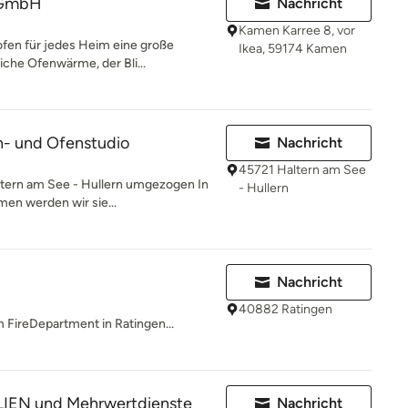
 GmbH
Nachricht
Kamen Karree 8, vor
ofen für jedes Heim eine große
Ikea, 59174 Kamen
iche Ofenwärme, der Bli...
n- und Ofenstudio
Nachricht
45721 Haltern am See
altern am See - Hullern umgezogen In
- Hullern
en werden wir sie...
Nachricht
40882 Ratingen
 FireDepartment in Ratingen...
IEN und Mehrwertdienste
Nachricht