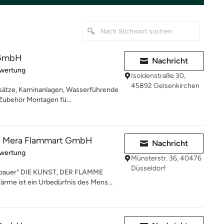
 GmbH
Nachricht
rtung: 5 von 5 Sternen
ewertung
Isoldenstraße 30,
45892 Gelsenkirchen
sätze, Kaminanlagen, Wasserführende
Zubehör Montagen fü...
 Mera Flammart GmbH
Nachricht
rtung: 5 von 5 Sternen
ewertung
Münsterstr. 36, 40476
Düsseldorf
bauer" DIE KUNST, DER FLAMME
 ist ein Urbedürfnis des Mens...