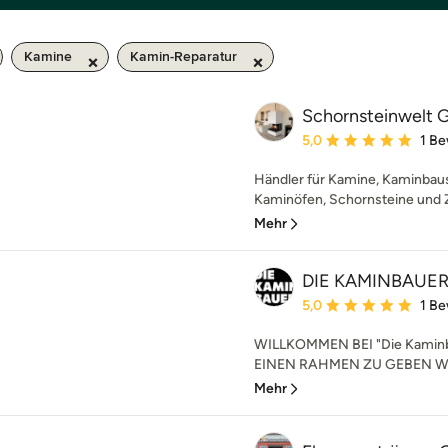
Kamine
Kamin-Reparatur
Schornsteinwelt
Durchschnittliche Bewe
5,0
1 B
Händler für Kamine, Kaminbau
Kaminöfen, Schornsteine und 
Mehr
DIE KAMINBAUER
Durchschnittliche Bewe
5,0
1 B
WILLKOMMEN BEI "Die Kamin
EINEN RAHMEN ZU GEBEN Wärme
Mehr