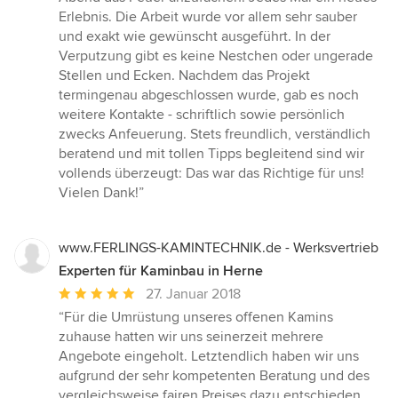
Sternen
Erlebnis. Die Arbeit wurde vor allem sehr sauber
und exakt wie gewünscht ausgeführt. In der
Verputzung gibt es keine Nestchen oder ungerade
Stellen und Ecken. Nachdem das Projekt
termingenau abgeschlossen wurde, gab es noch
weitere Kontakte - schriftlich sowie persönlich
zwecks Anfeuerung. Stets freundlich, verständlich
beratend und mit tollen Tipps begleitend sind wir
vollends überzeugt: Das war das Richtige für uns!
Vielen Dank!”
www.FERLINGS-KAMINTECHNIK.de - Werksvertrieb
Experten für Kaminbau in Herne
Durchschnittliche
27. Januar 2018
Bewertung:
“Für die Umrüstung unseres offenen Kamins
5
zuhause hatten wir uns seinerzeit mehrere
von
Angebote eingeholt. Letztendlich haben wir uns
5
aufgrund der sehr kompetenten Beratung und des
Sternen
vergleichsweise fairen Preises dazu entschieden