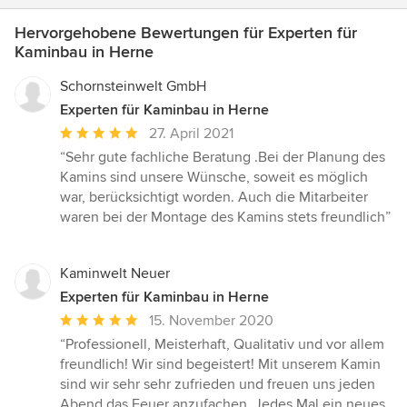
Hervorgehobene Bewertungen für Experten für
Kaminbau in Herne
Schornsteinwelt GmbH
Experten für Kaminbau in Herne
Durchschnittliche
27. April 2021
Bewertung:
“Sehr gute fachliche Beratung .Bei der Planung des
5
Kamins sind unsere Wünsche, soweit es möglich
von
war, berücksichtigt worden. Auch die Mitarbeiter
5
waren bei der Montage des Kamins stets freundlich”
Sternen
Kaminwelt Neuer
Experten für Kaminbau in Herne
Durchschnittliche
15. November 2020
Bewertung:
“Professionell, Meisterhaft, Qualitativ und vor allem
5
freundlich! Wir sind begeistert! Mit unserem Kamin
von
sind wir sehr sehr zufrieden und freuen uns jeden
5
Abend das Feuer anzufachen. Jedes Mal ein neues