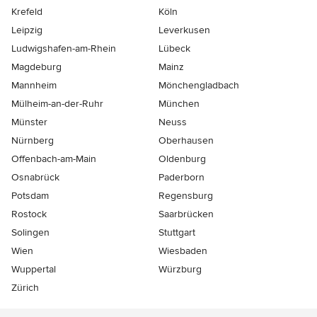
Krefeld
Köln
Leipzig
Leverkusen
Ludwigshafen-am-Rhein
Lübeck
Magdeburg
Mainz
Mannheim
Mönchen­gladbach
Mülheim-an-der-Ruhr
München
Münster
Neuss
Nürnberg
Oberhausen
Offenbach-am-Main
Oldenburg
Osnabrück
Paderborn
Potsdam
Regensburg
Rostock
Saarbrücken
Solingen
Stuttgart
Wien
Wiesbaden
Wuppertal
Würzburg
Zürich