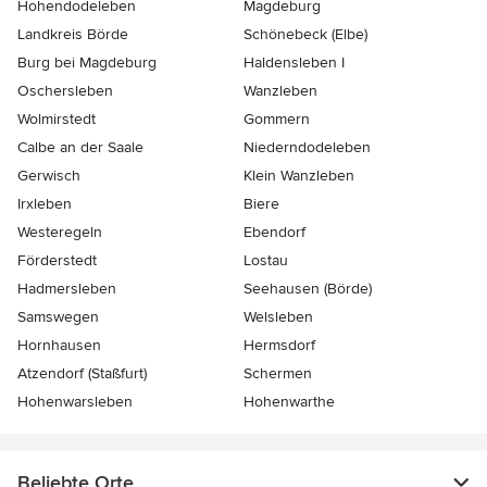
Hohendodeleben
Magdeburg
Landkreis Börde
Schönebeck (Elbe)
Burg bei Magdeburg
Haldensleben I
Oschersleben
Wanzleben
Wolmirstedt
Gommern
Calbe an der Saale
Niederndodeleben
Gerwisch
Klein Wanzleben
Irxleben
Biere
Westeregeln
Ebendorf
Förderstedt
Lostau
Hadmersleben
Seehausen (Börde)
Samswegen
Welsleben
Hornhausen
Hermsdorf
Atzendorf (Staßfurt)
Schermen
Hohenwarsleben
Hohenwarthe
Beliebte Orte