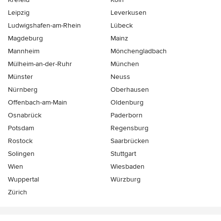
Leipzig
Leverkusen
Ludwigshafen-am-Rhein
Lübeck
Magdeburg
Mainz
Mannheim
Mönchen­gladbach
Mülheim-an-der-Ruhr
München
Münster
Neuss
Nürnberg
Oberhausen
Offenbach-am-Main
Oldenburg
Osnabrück
Paderborn
Potsdam
Regensburg
Rostock
Saarbrücken
Solingen
Stuttgart
Wien
Wiesbaden
Wuppertal
Würzburg
Zürich