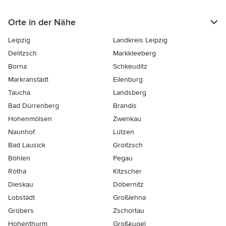
Orte in der Nähe
Leipzig
Landkreis Leipzig
Delitzsch
Markkleeberg
Borna
Schkeuditz
Markranstädt
Eilenburg
Taucha
Landsberg
Bad Dürrenberg
Brandis
Hohenmölsen
Zwenkau
Naunhof
Lützen
Bad Lausick
Groitzsch
Böhlen
Pegau
Rötha
Kitzscher
Dieskau
Döbernitz
Lobstädt
Großlehna
Gröbers
Zschortau
Hohenthurm
Großkugel