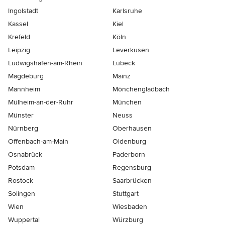
Ingolstadt
Karlsruhe
Kassel
Kiel
Krefeld
Köln
Leipzig
Leverkusen
Ludwigshafen-am-Rhein
Lübeck
Magdeburg
Mainz
Mannheim
Mönchen­gladbach
Mülheim-an-der-Ruhr
München
Münster
Neuss
Nürnberg
Oberhausen
Offenbach-am-Main
Oldenburg
Osnabrück
Paderborn
Potsdam
Regensburg
Rostock
Saarbrücken
Solingen
Stuttgart
Wien
Wiesbaden
Wuppertal
Würzburg