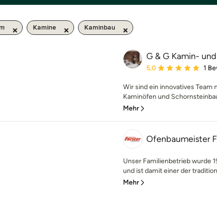
km
Kamine
Kaminbau
G & G Kamin- un
Durchschnittliche Bewe
5,0
1 B
Wir sind ein innovatives Team
Kaminöfen und Schornsteinbau.
Mehr
Ofenbaumeister F
Unser Familienbetrieb wurde 
und ist damit einer der traditio
Mehr