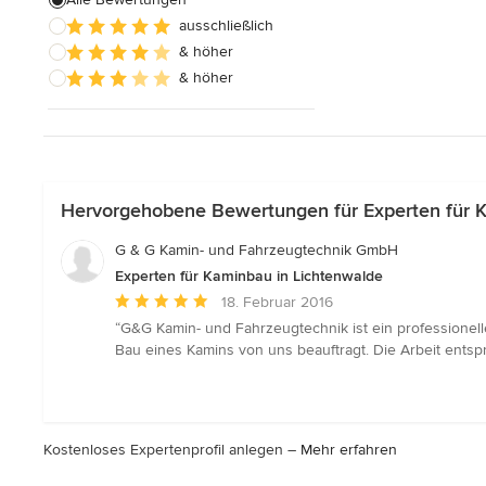
ausschließlich
Alle anzeigen
& höher
& höher
Hervorgehobene Bewertungen für Experten für K
G & G Kamin- und Fahrzeugtechnik GmbH
Experten für Kaminbau in Lichtenwalde
Durchschnittliche
18. Februar 2016
Bewertung:
“G&G Kamin- und Fahrzeugtechnik ist ein professionel
5
Bau eines Kamins von uns beauftragt. Die Arbeit ents
von
5
Sternen
Kostenloses Expertenprofil anlegen –
Mehr erfahren