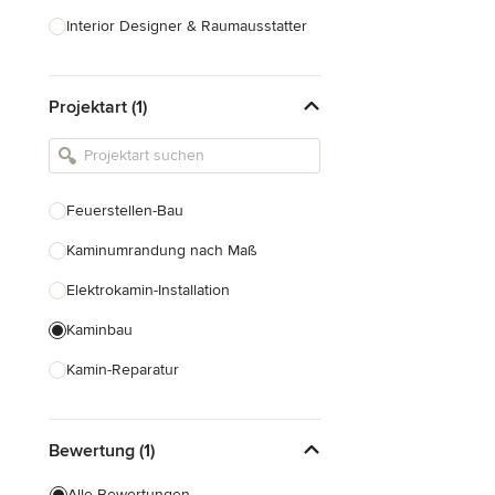
Interior Designer & Raumausstatter
Küchenplanung
Projektart (1)
Landschaftsarchitekten
Armaturen & Sanitärbedarf
Beleuchtung
Feuerstellen-Bau
Einbauschränke
Kaminumrandung nach Maß
Alle anzeigen
Elektrokamin-Installation
Kaminbau
Kamin-Reparatur
Gaskamin-Installation
Bewertung (1)
Gartenkamin-Bau
Schornsteinbau
Alle Bewertungen