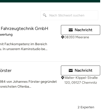
d Fahrzeugtechnik GmbH
Nachricht
rtung: 5 von 5 Sternen
ewertung
08393 Meerane
 mit Fachkompetenz im Bereich
 In unserem Kaminstudio be...
örster
Nachricht
Walter-Klippel-Straße
1984 von Johannes Förster gegründet
120, 09127 Chemnitz
nsreichsten Ofenba...
2 Experten