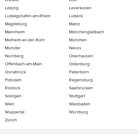
Leipzig
Leverkusen
Ludwigshafen-am-Rhein
Lübeck
Magdeburg
Mainz
Mannheim
Mönchen­gladbach
Mülheim-an-der-Ruhr
München
Münster
Neuss
Nürnberg
Oberhausen
Offenbach-am-Main
Oldenburg
Osnabrück
Paderborn
Potsdam
Regensburg
Rostock
Saarbrücken
Solingen
Stuttgart
Wien
Wiesbaden
Wuppertal
Würzburg
Zürich