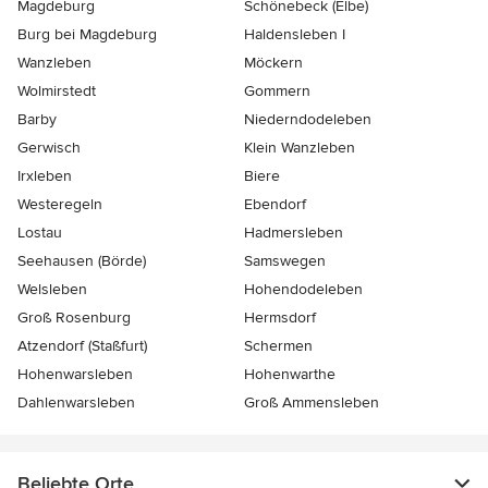
Magdeburg
Schönebeck (Elbe)
Burg bei Magdeburg
Haldensleben I
Wanzleben
Möckern
Wolmirstedt
Gommern
Barby
Niederndodeleben
Gerwisch
Klein Wanzleben
Irxleben
Biere
Westeregeln
Ebendorf
Lostau
Hadmersleben
Seehausen (Börde)
Samswegen
Welsleben
Hohendodeleben
Groß Rosenburg
Hermsdorf
Atzendorf (Staßfurt)
Schermen
Hohenwarsleben
Hohenwarthe
Dahlenwarsleben
Groß Ammensleben
Beliebte Orte