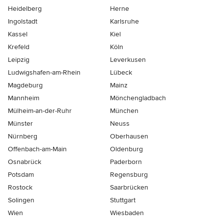
Heidelberg
Herne
Ingolstadt
Karlsruhe
Kassel
Kiel
Krefeld
Köln
Leipzig
Leverkusen
Ludwigshafen-am-Rhein
Lübeck
Magdeburg
Mainz
Mannheim
Mönchen­gladbach
Mülheim-an-der-Ruhr
München
Münster
Neuss
Nürnberg
Oberhausen
Offenbach-am-Main
Oldenburg
Osnabrück
Paderborn
Potsdam
Regensburg
Rostock
Saarbrücken
Solingen
Stuttgart
Wien
Wiesbaden