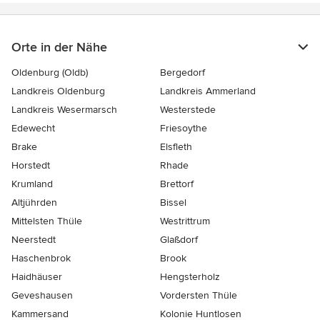
Orte in der Nähe
Oldenburg (Oldb)
Bergedorf
Landkreis Oldenburg
Landkreis Ammerland
Landkreis Wesermarsch
Westerstede
Edewecht
Friesoythe
Brake
Elsfleth
Horstedt
Rhade
Krumland
Brettorf
Altjührden
Bissel
Mittelsten Thüle
Westrittrum
Neerstedt
Glaßdorf
Haschenbrok
Brook
Haidhäuser
Hengsterholz
Geveshausen
Vordersten Thüle
Kammersand
Kolonie Huntlosen