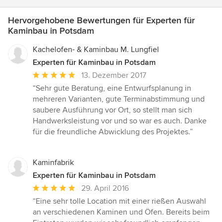
Hervorgehobene Bewertungen für Experten für
Kaminbau in Potsdam
Kachelofen- & Kaminbau M. Lungfiel
Experten für Kaminbau in Potsdam
Durchschnittliche
13. Dezember 2017
Bewertung:
“Sehr gute Beratung, eine Entwurfsplanung in
5
mehreren Varianten, gute Terminabstimmung und
von
saubere Ausführung vor Ort, so stellt man sich
5
Handwerksleistung vor und so war es auch. Danke
Sternen
für die freundliche Abwicklung des Projektes.”
Kaminfabrik
Experten für Kaminbau in Potsdam
Durchschnittliche
29. April 2016
Bewertung:
“Eine sehr tolle Location mit einer rießen Auswahl
5
an verschiedenen Kaminen und Öfen. Bereits beim
von