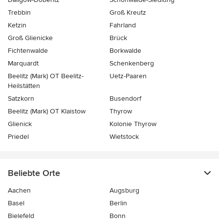
Trebbin
Groß Kreutz
Ketzin
Fahrland
Groß Glienicke
Brück
Fichtenwalde
Borkwalde
Marquardt
Schenkenberg
Beelitz (Mark) OT Beelitz-
Uetz-Paaren
Heilstätten
Satzkorn
Busendorf
Beelitz (Mark) OT Klaistow
Thyrow
Glienick
Kolonie Thyrow
Priedel
Wietstock
Beliebte Orte
Aachen
Augsburg
Basel
Berlin
Bielefeld
Bonn