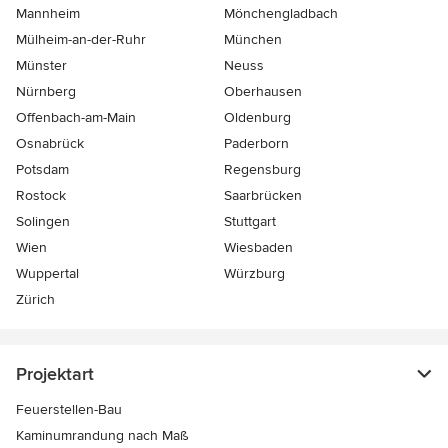
Mannheim
Mönchen­gladbach
Mülheim-an-der-Ruhr
München
Münster
Neuss
Nürnberg
Oberhausen
Offenbach-am-Main
Oldenburg
Osnabrück
Paderborn
Potsdam
Regensburg
Rostock
Saarbrücken
Solingen
Stuttgart
Wien
Wiesbaden
Wuppertal
Würzburg
Zürich
Projektart
Feuerstellen-Bau
Kaminumrandung nach Maß