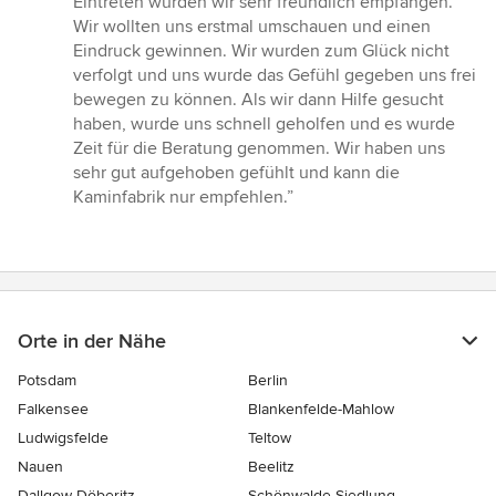
Eintreten wurden wir sehr freundlich empfangen.
5
Wir wollten uns erstmal umschauen und einen
Sternen
Eindruck gewinnen. Wir wurden zum Glück nicht
verfolgt und uns wurde das Gefühl gegeben uns frei
bewegen zu können. Als wir dann Hilfe gesucht
haben, wurde uns schnell geholfen und es wurde
Zeit für die Beratung genommen. Wir haben uns
sehr gut aufgehoben gefühlt und kann die
Kaminfabrik nur empfehlen.”
Orte in der Nähe
Potsdam
Berlin
Falkensee
Blankenfelde-Mahlow
Ludwigsfelde
Teltow
Nauen
Beelitz
Dallgow-Döberitz
Schönwalde-Siedlung