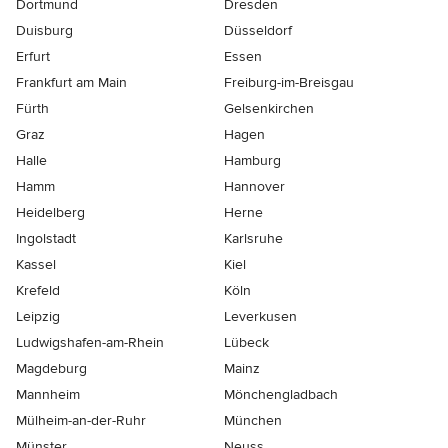
Dortmund
Dresden
Duisburg
Düsseldorf
Erfurt
Essen
Frankfurt am Main
Freiburg-im-Breisgau
Fürth
Gelsenkirchen
Graz
Hagen
Halle
Hamburg
Hamm
Hannover
Heidelberg
Herne
Ingolstadt
Karlsruhe
Kassel
Kiel
Krefeld
Köln
Leipzig
Leverkusen
Ludwigshafen-am-Rhein
Lübeck
Magdeburg
Mainz
Mannheim
Mönchen­gladbach
Mülheim-an-der-Ruhr
München
Münster
Neuss