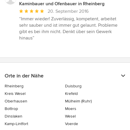
Kaminbauer und Ofenbauer in Rheinberg
Durchschnittliche
20. September 2016
Bewertung:
“Immer wieder! Zuverlässig, kompetent, arbeitet
5
sehr sauber und ist immer gut gelaunt. Probleme
von
gibt es bei ihm nicht. Denkt über sein Gewerk
5
hinaus”
Sternen
Orte in der Nähe
Rheinberg
Duisburg
Kreis Wesel
Krefeld
Oberhausen
Mülheim (Ruhr)
Bottrop
Moers
Dinslaken
Wesel
Kamp-Lintfort
Voerde