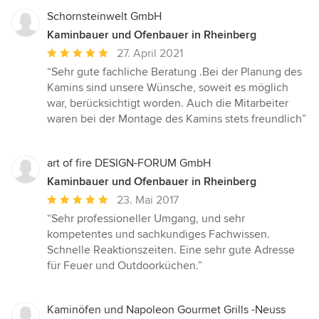
Schornsteinwelt GmbH
Kaminbauer und Ofenbauer in Rheinberg
Durchschnittliche
27. April 2021
Bewertung:
“Sehr gute fachliche Beratung .Bei der Planung des
5
Kamins sind unsere Wünsche, soweit es möglich
von
war, berücksichtigt worden. Auch die Mitarbeiter
5
waren bei der Montage des Kamins stets freundlich”
Sternen
art of fire DESIGN-FORUM GmbH
Kaminbauer und Ofenbauer in Rheinberg
Durchschnittliche
23. Mai 2017
Bewertung:
“Sehr professioneller Umgang, und sehr
5
kompetentes und sachkundiges Fachwissen.
von
Schnelle Reaktionszeiten. Eine sehr gute Adresse
5
für Feuer und Outdoorküchen.”
Sternen
Kaminöfen und Napoleon Gourmet Grills -Neuss