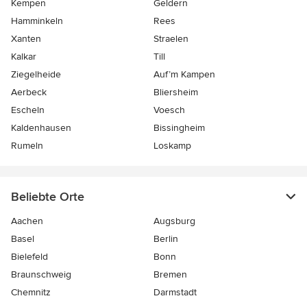
Kempen
Geldern
Hamminkeln
Rees
Xanten
Straelen
Kalkar
Till
Ziegelheide
Auf’m Kampen
Aerbeck
Bliersheim
Escheln
Voesch
Kaldenhausen
Bissingheim
Rumeln
Loskamp
Beliebte Orte
Aachen
Augsburg
Basel
Berlin
Bielefeld
Bonn
Braunschweig
Bremen
Chemnitz
Darmstadt