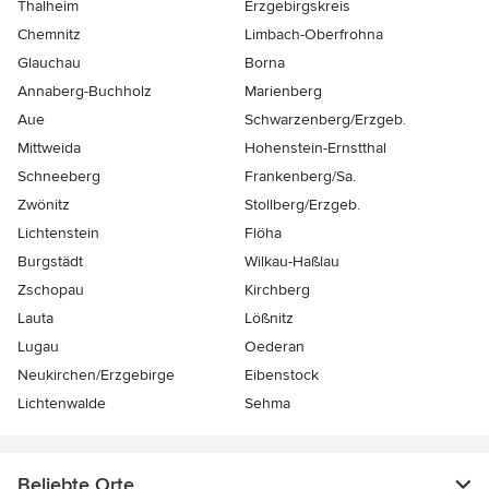
Thalheim
Erzgebirgskreis
Chemnitz
Limbach-Oberfrohna
Glauchau
Borna
Annaberg-Buchholz
Marienberg
Aue
Schwarzenberg/Erzgeb.
Mittweida
Hohenstein-Ernstthal
Schneeberg
Frankenberg/Sa.
Zwönitz
Stollberg/Erzgeb.
Lichtenstein
Flöha
Burgstädt
Wilkau-Haßlau
Zschopau
Kirchberg
Lauta
Lößnitz
Lugau
Oederan
Neukirchen/Erzgebirge
Eibenstock
Lichtenwalde
Sehma
Beliebte Orte