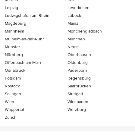
Leipzig
Leverkusen
Ludwigshafen-am-Rhein
Lübeck
Magdeburg
Mainz
Mannheim
Mönchen­gladbach
Mülheim-an-der-Ruhr
München
Münster
Neuss
Nürnberg
Oberhausen
Offenbach-am-Main
Oldenburg
Osnabrück
Paderborn
Potsdam
Regensburg
Rostock
Saarbrücken
Solingen
Stuttgart
Wien
Wiesbaden
Wuppertal
Würzburg
Zürich