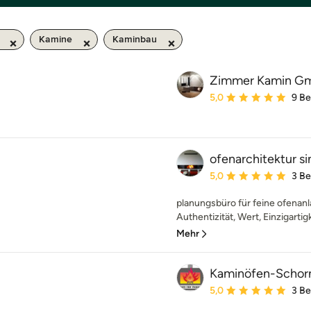
Kamine
Kaminbau
Zimmer Kamin G
Durchschnittliche Bewe
5,0
9 B
ofenarchitektur s
Durchschnittliche Bewe
5,0
3 B
planungsbüro für feine ofenanl
Authentizität, Wert, Einzigartigk
Mehr
Kaminöfen-Schorn
Durchschnittliche Bewe
5,0
3 B