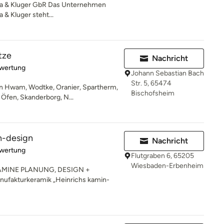
ta & Kluger GbR Das Unternehmen
& Kluger steht...
tze
Nachricht
rtung: 5 von 5 Sternen
ewertung
Johann Sebastian Bach
Str. 5, 65474
n Hwam, Wodtke, Oranier, Spartherm,
Bischofsheim
 Öfen, Skanderborg, N...
-design
Nachricht
rtung: 5 von 5 Sternen
ewertung
Flutgraben 6, 65205
Wiesbaden-Erbenheim
AMINE PLANUNG, DESIGN +
ufakturkeramik „Heinrichs kamin-