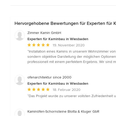
Hervorgehobene Bewertungen für Experten für 
Zimmer Kamin GmbH
Experten für Kaminbau in Wiesbaden
Durchschnittliche
19. November 2020
Bewertung:
“Installation eines Kamins in unserem Wohnzimmer von
5
sondern objektive Darstellung der möglichen Optionen
von
professionell mit einem perfektem Ergebnis. Wir sind
5
Sternen
ofenarchitektur since 2000
Experten für Kaminbau in Wiesbaden
Durchschnittliche
18. Februar 2020
Bewertung:
“Das Projekt wurde zu unserer vollsten Zufriedenheit u
5
von
5
Kaminöfen-Schornsteine Blotta & Kluger GbR
Sternen