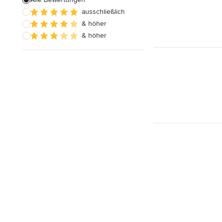
ausschließlich
Alle anzeigen
& höher
& höher