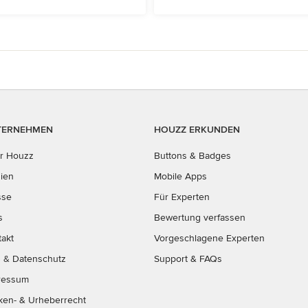
TERNEHMEN
HOUZZ ERKUNDEN
r Houzz
Buttons & Badges
ien
Mobile Apps
sse
Für Experten
s
Bewertung verfassen
takt
Vorgeschlagene Experten
B
&
Datenschutz
Support & FAQs
ressum
ken- & Urheberrecht