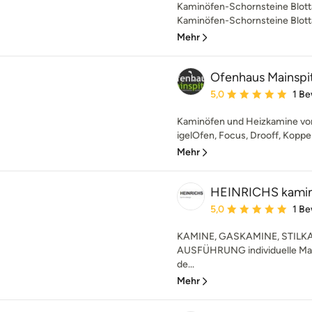
Kaminöfen-Schornsteine Blot
Kaminöfen-Schornsteine Blotta 
Mehr
Ofenhaus Mainspi
Durchschnittliche Bewe
5,0
1 B
Kaminöfen und Heizkamine vo
igelOfen, Focus, Drooff, Koppe
Mehr
HEINRICHS kamin
Durchschnittliche Bewe
5,0
1 B
KAMINE, GASKAMINE, STILK
AUSFÜHRUNG individuelle Man
de...
Mehr