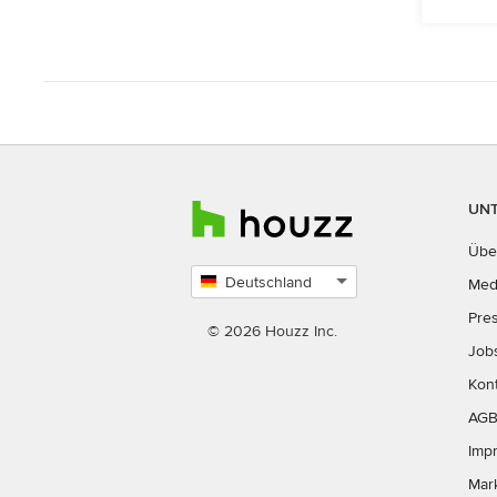
UN
Übe
Deutschland
Med
Land
Pre
auswählen
© 2026 Houzz Inc.
Job
Kon
AG
Imp
Mar