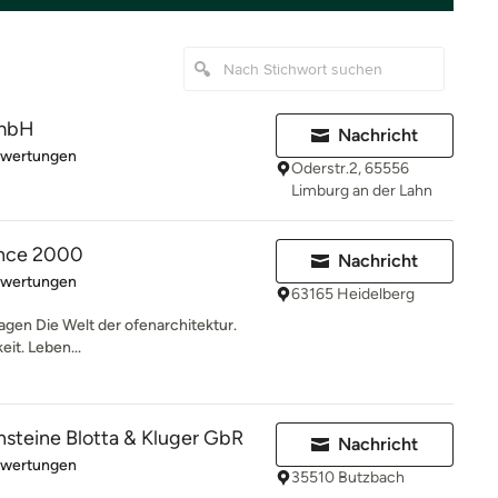
mbH
Nachricht
rtung: 5 von 5 Sternen
ewertungen
Oderstr.2, 65556
Limburg an der Lahn
ince 2000
Nachricht
rtung: 5 von 5 Sternen
ewertungen
63165 Heidelberg
agen Die Welt der ofenarchitektur.
eit. Leben...
steine Blotta & Kluger GbR
Nachricht
rtung: 5 von 5 Sternen
ewertungen
35510 Butzbach