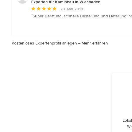
Experten für Kaminbau in Wiesbaden
Durchschnittliche
28. Mai 2018
Bewertung:
“Super Beratung, schnelle Bestellung und Lieferung i
5
von
5
Sternen
Kostenloses Expertenprofil anlegen –
Mehr erfahren
Lokal
Wi