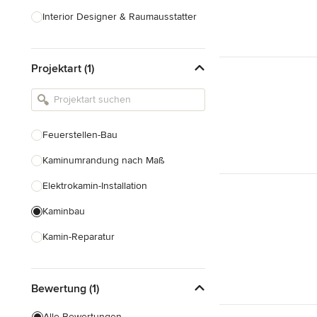
Interior Designer & Raumausstatter
Küchenplanung
Projektart (1)
Landschaftsarchitekten
Armaturen & Sanitärbedarf
Beleuchtung
Feuerstellen-Bau
Einbauschränke
Kaminumrandung nach Maß
Alle anzeigen
Elektrokamin-Installation
Kaminbau
Kamin-Reparatur
Gaskamin-Installation
Bewertung (1)
Gartenkamin-Bau
Schornsteinbau
Alle Bewertungen