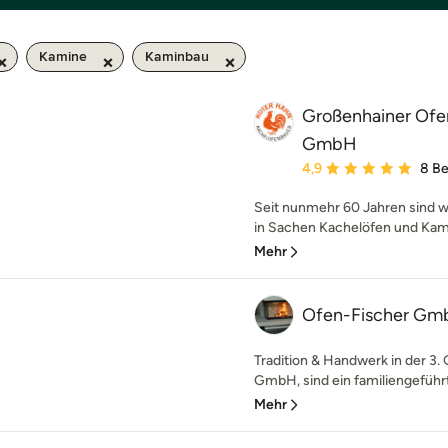
Kamine
Kaminbau
Großenhainer Ofe
GmbH
Durchschnittliche Bewe
4,9
8 B
Seit nunmehr 60 Jahren sind 
in Sachen Kachelöfen und Kami
Mehr
Ofen-Fischer Gm
Tradition & Handwerk in der 3.
GmbH, sind ein familiengeführte
Mehr