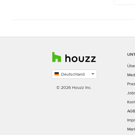
UN
Übe
Deutschland
Med
Land
Pre
auswählen
© 2026 Houzz Inc.
Job
Kon
AG
Imp
Mar