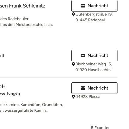
en Frank Schleinitz
Nachricht
Gutenbergstraße 19,
endes Radebeuler
01445 Radebeul
es den Meisterabschluss als
dt
Nachricht
Bischheiner Weg 15,
01920 Haselbachtal
mbH
Nachricht
rtung: 5 von 5 Sternen
ewertungen
04928 Plessa
Heizkamine, Kaminöfen, Grundöfen,
r, wassergeführte Kamin...
5 Experten