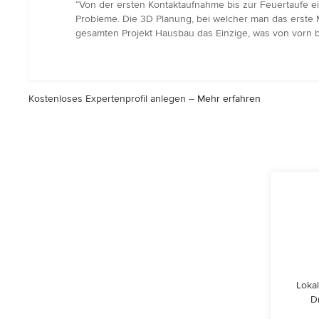
Bewertung:
“Von der ersten Kontaktaufnahme bis zur Feuertaufe ei
5
Probleme. Die 3D Planung, bei welcher man das erste M
von
gesamten Projekt Hausbau das Einzige, was von vorn bis
5
Sternen
Kostenloses Expertenprofil anlegen –
Mehr erfahren
Lokal
D