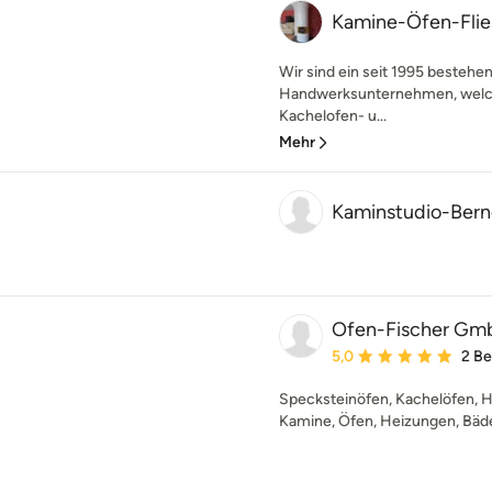
Kamine-Öfen-Flies
Wir sind ein seit 1995 besteh
Handwerksunternehmen, welch
Kachelofen- u...
Mehr
Kaminstudio-Bern
Ofen-Fischer G
Durchschnittliche Bewe
5,0
2 B
Specksteinöfen, Kachelöfen, 
Kamine, Öfen, Heizungen, Bäde