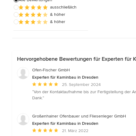
Alle anzeigen
ausschließlich
& höher
& höher
Hervorgehobene Bewertungen für Experten für 
Ofen-Fischer GmbH
Experten für Kaminbau in Dresden
Durchschnittliche
25. September 2024
Bewertung:
“Von der Kontaktaufnahme bis zur Fertigstellung der Anl
5
Dank.”
von
5
Sternen
Großenhainer Ofenbauer und Fliesenleger GmbH
Experten für Kaminbau in Dresden
Durchschnittliche
21. März 2022