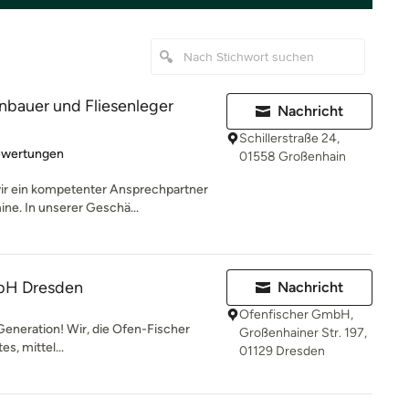
nbauer und Fliesenleger
Nachricht
Schillerstraße 24,
rtung: 4.9 von 5 Sternen
ewertungen
01558 Großenhain
wir ein kompetenter Ansprechpartner
ne. In unserer Geschä...
bH Dresden
Nachricht
Ofenfischer GmbH,
 Generation! Wir, die Ofen-Fischer
Großenhainer Str. 197,
s, mittel...
01129 Dresden