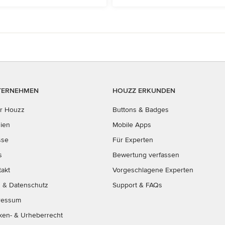
TERNEHMEN
HOUZZ ERKUNDEN
r Houzz
Buttons & Badges
ien
Mobile Apps
sse
Für Experten
s
Bewertung verfassen
takt
Vorgeschlagene Experten
B
&
Datenschutz
Support & FAQs
ressum
ken- & Urheberrecht