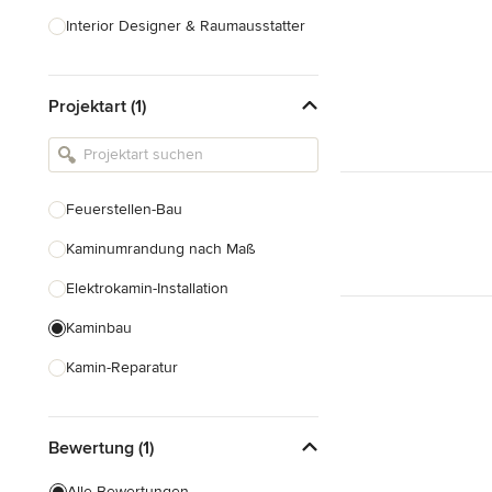
Interior Designer & Raumausstatter
Küchenplanung
Projektart (1)
Landschaftsarchitekten
Armaturen & Sanitärbedarf
Beleuchtung
Feuerstellen-Bau
Einbauschränke
Kaminumrandung nach Maß
Alle anzeigen
Elektrokamin-Installation
Kaminbau
Kamin-Reparatur
Gaskamin-Installation
Bewertung (1)
Schornsteinbau
Alle Bewertungen