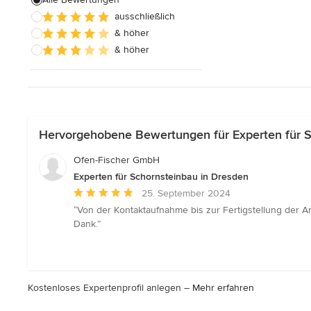
Alle anzeigen
ausschließlich
& höher
& höher
Hervorgehobene Bewertungen für Experten für S
Ofen-Fischer GmbH
Experten für Schornsteinbau in Dresden
Durchschnittliche
25. September 2024
Bewertung:
“Von der Kontaktaufnahme bis zur Fertigstellung der Anl
5
Dank.”
von
5
Sternen
Kostenloses Expertenprofil anlegen –
Mehr erfahren