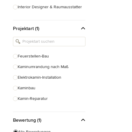
Interior Designer & Raumausstatter
Küchenplanung
Projektart (1)
Landschaftsarchitekten
Armaturen & Sanitärbedarf
Beleuchtung
Feuerstellen-Bau
Einbauschränke
Kaminumrandung nach Maß
Alle anzeigen
Elektrokamin-Installation
Kaminbau
Kamin-Reparatur
Gaskamin-Installation
Bewertung (1)
Schornsteinbau
Alle Bewertungen