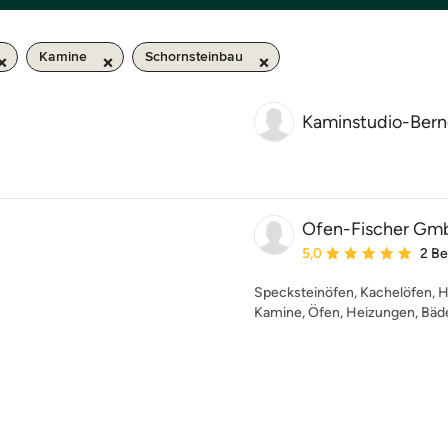
Kamine
Schornsteinbau
Kaminstudio-Bern
Ofen-Fischer G
Durchschnittliche Bewe
5,0
2 B
Specksteinöfen, Kachelöfen, 
Kamine, Öfen, Heizungen, Bäde