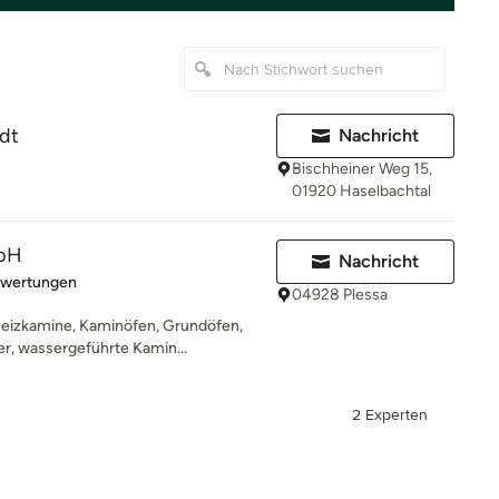
dt
Nachricht
Bischheiner Weg 15,
01920 Haselbachtal
mbH
Nachricht
rtung: 5 von 5 Sternen
ewertungen
04928 Plessa
Heizkamine, Kaminöfen, Grundöfen,
r, wassergeführte Kamin...
2 Experten