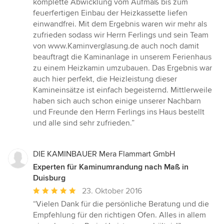
komplette Abwicklung vom Aufmaß bis zum
feuerfertigen Einbau der Heizkassette liefen
einwandfrei. Mit dem Ergebnis waren wir mehr als
zufrieden sodass wir Herrn Ferlings und sein Team
von www.Kaminverglasung.de auch noch damit
beauftragt die Kaminanlage in unserem Ferienhaus
zu einem Heizkamin umzubauen. Das Ergebnis war
auch hier perfekt, die Heizleistung dieser
Kamineinsätze ist einfach begeisternd. Mittlerweile
haben sich auch schon einige unserer Nachbarn
und Freunde den Herrn Ferlings ins Haus bestellt
und alle sind sehr zufrieden.”
DIE KAMINBAUER Mera Flammart GmbH
Experten für Kaminumrandung nach Maß in
Duisburg
Durchschnittliche
23. Oktober 2016
Bewertung:
“Vielen Dank für die persönliche Beratung und die
5
Empfehlung für den richtigen Ofen. Alles in allem
von