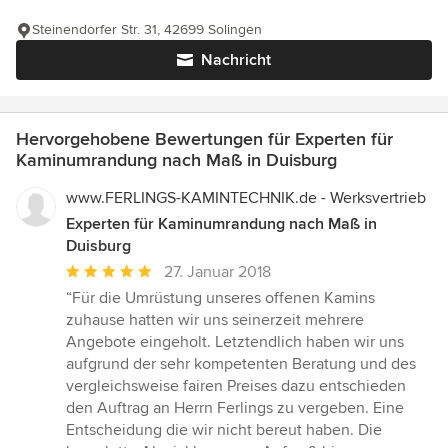
Steinendorfer Str. 31, 42699 Solingen
Nachricht
Hervorgehobene Bewertungen für Experten für
Kaminumrandung nach Maß in Duisburg
www.FERLINGS-KAMINTECHNIK.de - Werksvertrieb
Experten für Kaminumrandung nach Maß in
Duisburg
Durchschnittliche
27. Januar 2018
Bewertung:
“Für die Umrüstung unseres offenen Kamins
5
zuhause hatten wir uns seinerzeit mehrere
von
Angebote eingeholt. Letztendlich haben wir uns
5
aufgrund der sehr kompetenten Beratung und des
Sternen
vergleichsweise fairen Preises dazu entschieden
den Auftrag an Herrn Ferlings zu vergeben. Eine
Entscheidung die wir nicht bereut haben. Die