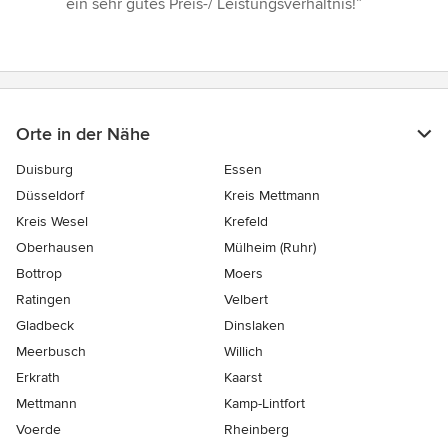
ein sehr gutes Preis-/ Leistungsverhältnis!”
5
Sternen
Orte in der Nähe
Duisburg
Essen
Düsseldorf
Kreis Mettmann
Kreis Wesel
Krefeld
Oberhausen
Mülheim (Ruhr)
Bottrop
Moers
Ratingen
Velbert
Gladbeck
Dinslaken
Meerbusch
Willich
Erkrath
Kaarst
Mettmann
Kamp-Lintfort
Voerde
Rheinberg