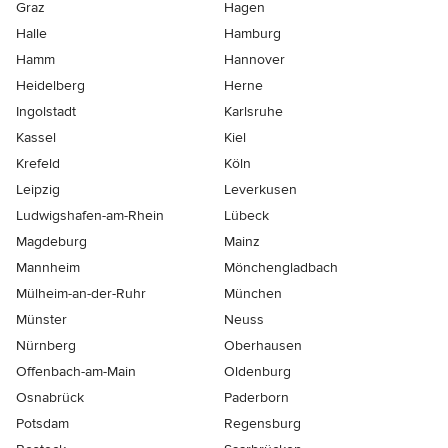
Graz
Hagen
Halle
Hamburg
Hamm
Hannover
Heidelberg
Herne
Ingolstadt
Karlsruhe
Kassel
Kiel
Krefeld
Köln
Leipzig
Leverkusen
Ludwigshafen-am-Rhein
Lübeck
Magdeburg
Mainz
Mannheim
Mönchen­gladbach
Mülheim-an-der-Ruhr
München
Münster
Neuss
Nürnberg
Oberhausen
Offenbach-am-Main
Oldenburg
Osnabrück
Paderborn
Potsdam
Regensburg