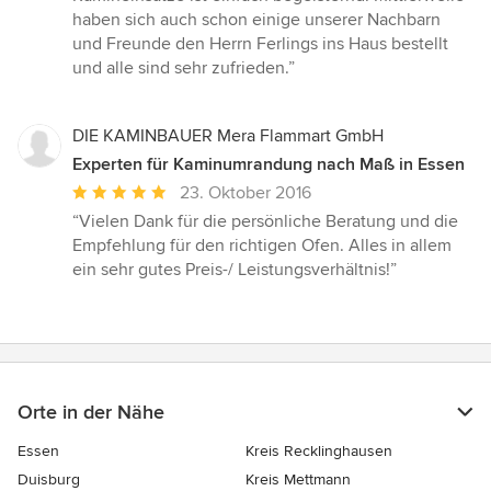
haben sich auch schon einige unserer Nachbarn
und Freunde den Herrn Ferlings ins Haus bestellt
und alle sind sehr zufrieden.”
DIE KAMINBAUER Mera Flammart GmbH
Experten für Kaminumrandung nach Maß in Essen
Durchschnittliche
23. Oktober 2016
Bewertung:
“Vielen Dank für die persönliche Beratung und die
5
Empfehlung für den richtigen Ofen. Alles in allem
von
ein sehr gutes Preis-/ Leistungsverhältnis!”
5
Sternen
Orte in der Nähe
Essen
Kreis Recklinghausen
Duisburg
Kreis Mettmann