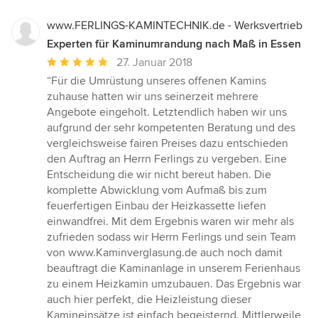
www.FERLINGS-KAMINTECHNIK.de - Werksvertrieb
Experten für Kaminumrandung nach Maß in Essen
Durchschnittliche
27. Januar 2018
Bewertung:
“Für die Umrüstung unseres offenen Kamins
5
zuhause hatten wir uns seinerzeit mehrere
von
Angebote eingeholt. Letztendlich haben wir uns
5
aufgrund der sehr kompetenten Beratung und des
Sternen
vergleichsweise fairen Preises dazu entschieden
den Auftrag an Herrn Ferlings zu vergeben. Eine
Entscheidung die wir nicht bereut haben. Die
komplette Abwicklung vom Aufmaß bis zum
feuerfertigen Einbau der Heizkassette liefen
einwandfrei. Mit dem Ergebnis waren wir mehr als
zufrieden sodass wir Herrn Ferlings und sein Team
von www.Kaminverglasung.de auch noch damit
beauftragt die Kaminanlage in unserem Ferienhaus
zu einem Heizkamin umzubauen. Das Ergebnis war
auch hier perfekt, die Heizleistung dieser
Kamineinsätze ist einfach begeisternd. Mittlerweile