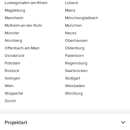
Ludwigshafen-am-Rhein
Lübeck
Magdeburg
Mainz
Mannheim
Mönchen­gladbach
Mülheim-an-der-Ruhr
München
Münster
Neuss
Nürnberg
Oberhausen
Offenbach-am-Main
Oldenburg
Osnabrück
Paderborn
Potsdam
Regensburg
Rostock
Saarbrücken
Solingen
Stuttgart
Wien
Wiesbaden
Wuppertal
Würzburg
Zürich
Projektart