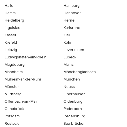
Halle
Hamburg
Hamm
Hannover
Heidelberg
Herne
Ingolstadt
Karlsruhe
Kassel
Kiel
Krefeld
Köln
Leipzig
Leverkusen
Ludwigshafen-am-Rhein
Lübeck
Magdeburg
Mainz
Mannheim
Mönchen­gladbach
Mülheim-an-der-Ruhr
München
Münster
Neuss
Nürnberg
Oberhausen
Offenbach-am-Main
Oldenburg
Osnabrück
Paderborn
Potsdam
Regensburg
Rostock
Saarbrücken