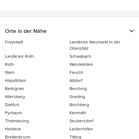
Orte in der Nähe
Freystadt
Landkreis Neumarkt in der
Oberpfalz
Landkreis Roth
Schwabach
Roth
Wendelstein
Stein
Feucht
Hilpoltstein
Altdorf
Beilngries
Berching
Allersberg
Greding
Dietfurt
Bischberg
Pyrbaum
Kemnath
Thalmässing
Seubersdorf
Heideck
Lauterhofen
Breitenbrunn
Titting