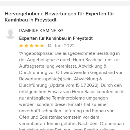
Hervorgehobene Bewertungen für Experten für
Kaminbau in Freystadt
RAMFIRE KAMINE KG
Experten für Kaminbau in Freystadt
Durchschnittliche
14. Juni 2022
Bewertung:
“Angebotsphase: Die ausgezeichnete Beratung in
5
der Angebotsphase durch Herrn Saadi hat uns zur
von
Auftragserteilung veranlasst. Abwicklung &
5
Durchführung vor Ort wird/werden Gegenstand von
Sternen
Bewertungsupdate(s) sein. Abwicklung &
Durchführung (Update vom 15.07.2022): Durch den
erfolgreichen Einsatz von Herrn Saadi konnten nicht
nur anfängliche Terminprobleme umgangen
werden, sondern dieser Einsatz hat zu einer
unverhofft schnellen Lieferung und Einbau von
Ofen und Edelstahlschornstein vor dem
vereinbarten Termin geführt. Nach dem Ofeneinbau