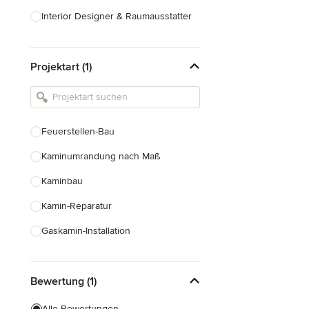
Interior Designer & Raumausstatter
Küchenplanung
Projektart (1)
Landschaftsarchitekten
Armaturen & Sanitärbedarf
Beleuchtung
Feuerstellen-Bau
Einbauschränke
Kaminumrandung nach Maß
Alle anzeigen
Kaminbau
Kamin-Reparatur
Gaskamin-Installation
Gartenkamin-Bau
Bewertung (1)
Schornsteinbau
Alle Bewertungen