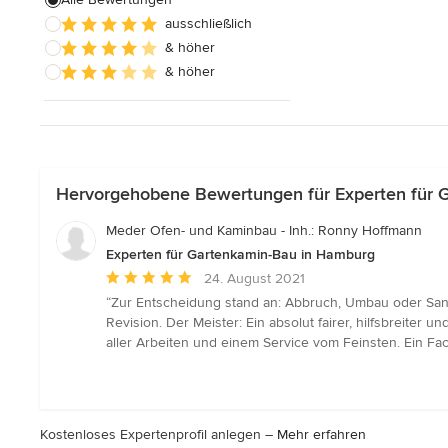
Alle anzeigen
ausschließlich
& höher
& höher
Hervorgehobene Bewertungen für Experten für 
Meder Ofen- und Kaminbau - Inh.: Ronny Hoffmann
Experten für Gartenkamin-Bau in Hamburg
Durchschnittliche
24. August 2021
Bewertung:
“Zur Entscheidung stand an: Abbruch, Umbau oder Sani
5
Revision. Der Meister: Ein absolut fairer, hilfsbreiter
von
aller Arbeiten und einem Service vom Feinsten. Ein Fa
5
Sternen
Kostenloses Expertenprofil anlegen –
Mehr erfahren