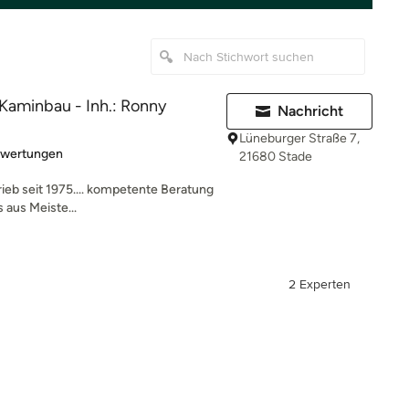
Kaminbau - Inh.: Ronny
Nachricht
Lüneburger Straße 7,
rtung: 5 von 5 Sternen
ewertungen
21680 Stade
ieb seit 1975.... kompetente Beratung
 aus Meiste...
2 Experten