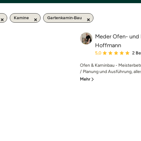
Kamine
Gartenkamin-Bau
Meder Ofen- und 
Hoffmann
Durchschnittliche Bewe
5,0
2 B
Ofen & Kaminbau - Meisterbetr
/ Planung und Ausführung, alles
Mehr