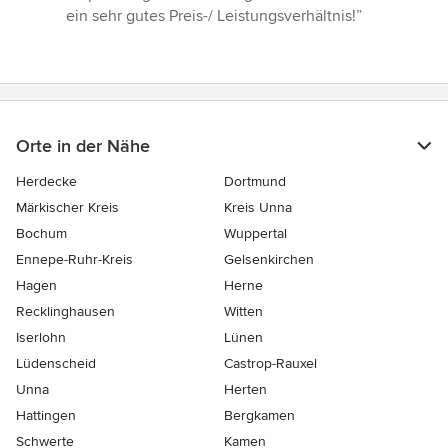
von
ein sehr gutes Preis-/ Leistungsverhältnis!”
5
Sternen
Orte in der Nähe
Herdecke
Dortmund
Märkischer Kreis
Kreis Unna
Bochum
Wuppertal
Ennepe-Ruhr-Kreis
Gelsenkirchen
Hagen
Herne
Recklinghausen
Witten
Iserlohn
Lünen
Lüdenscheid
Castrop-Rauxel
Unna
Herten
Hattingen
Bergkamen
Schwerte
Kamen