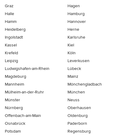
Graz
Hagen
Halle
Hamburg
Hamm
Hannover
Heidelberg
Herne
Ingolstadt
Karlsruhe
Kassel
Kiel
Krefeld
Köln
Leipzig
Leverkusen
Ludwigshafen-am-Rhein
Lübeck
Magdeburg
Mainz
Mannheim
Mönchen­gladbach
Mülheim-an-der-Ruhr
München
Münster
Neuss
Nürnberg
Oberhausen
Offenbach-am-Main
Oldenburg
Osnabrück
Paderborn
Potsdam
Regensburg