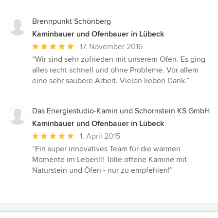
Sternen
Brennpunkt Schönberg
Kaminbauer und Ofenbauer in Lübeck
Durchschnittliche
17. November 2016
Bewertung:
“Wir sind sehr zufrieden mit unserem Ofen. Es ging
5
alles recht schnell und ohne Probleme. Vor allem
von
eine sehr saubere Arbeit. Vielen lieben Dank.”
5
Sternen
Das Energiestudio-Kamin und Schornstein KS GmbH
Kaminbauer und Ofenbauer in Lübeck
Durchschnittliche
1. April 2015
Bewertung:
“Ein super innovatives Team für die warmen
5
Momente im Leben!!! Tolle offene Kamine mit
von
Naturstein und Öfen - nur zu empfehlen!”
5
Sternen