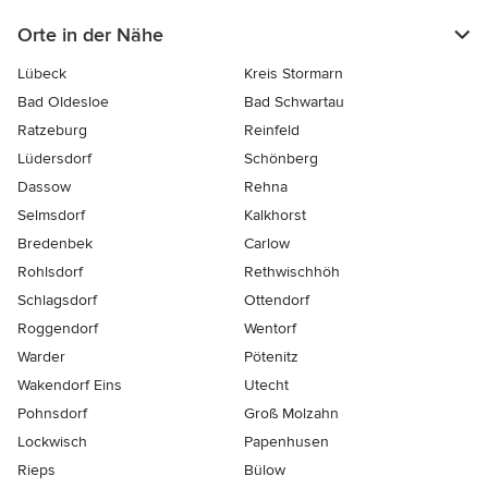
Orte in der Nähe
Lübeck
Kreis Stormarn
Bad Oldesloe
Bad Schwartau
Ratzeburg
Reinfeld
Lüdersdorf
Schönberg
Dassow
Rehna
Selmsdorf
Kalkhorst
Bredenbek
Carlow
Rohlsdorf
Rethwischhöh
Schlagsdorf
Ottendorf
Roggendorf
Wentorf
Warder
Pötenitz
Wakendorf Eins
Utecht
Pohnsdorf
Groß Molzahn
Lockwisch
Papenhusen
Rieps
Bülow