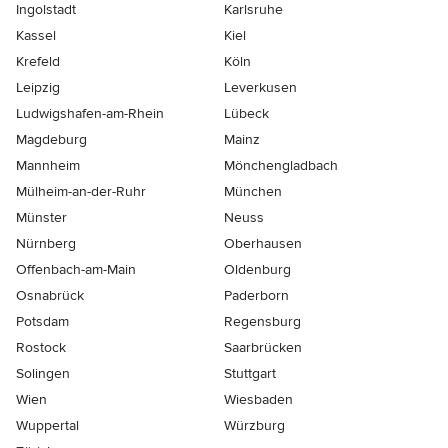
Ingolstadt
Karlsruhe
Kassel
Kiel
Krefeld
Köln
Leipzig
Leverkusen
Ludwigshafen-am-Rhein
Lübeck
Magdeburg
Mainz
Mannheim
Mönchen­gladbach
Mülheim-an-der-Ruhr
München
Münster
Neuss
Nürnberg
Oberhausen
Offenbach-am-Main
Oldenburg
Osnabrück
Paderborn
Potsdam
Regensburg
Rostock
Saarbrücken
Solingen
Stuttgart
Wien
Wiesbaden
Wuppertal
Würzburg