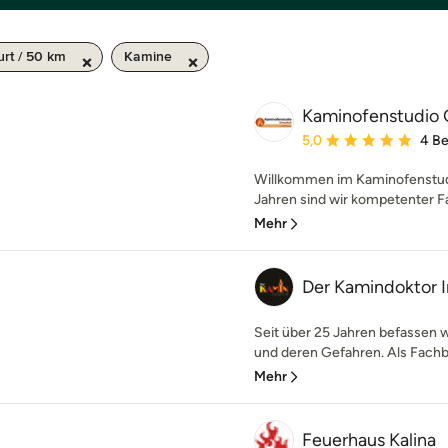
urt / 50 km
Kamine
Kaminofenstudio 
Durchschnittliche Bewe
5,0
4 B
Willkommen im Kaminofenstudi
Jahren sind wir kompetenter Fa
Mehr
Der Kamindoktor 
Seit über 25 Jahren befassen
und deren Gefahren. Als Fachbet
Mehr
Feuerhaus Kalina