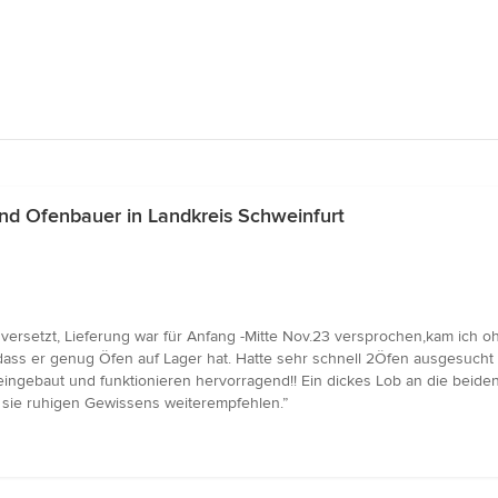
d Ofenbauer in Landkreis Schweinfurt
versetzt, Lieferung war für Anfang -Mitte Nov.23 versprochen,kam ich 
t, dass er genug Öfen auf Lager hat. Hatte sehr schnell 2Öfen ausgesuch
 eingebaut und funktionieren hervorragend!! Ein dickes Lob an die beide
sie ruhigen Gewissens weiterempfehlen.”