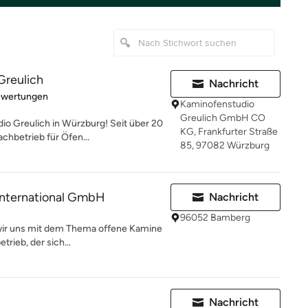
Greulich
Nachricht
rtung: 5 von 5 Sternen
ewertungen
Kaminofenstudio
Greulich GmbH CO
o Greulich in Würzburg! Seit über 20
KG, Frankfurter Straße
chbetrieb für Öfen...
85, 97082 Würzburg
International GmbH
Nachricht
96052 Bamberg
 wir uns mit dem Thema offene Kamine
rieb, der sich...
Nachricht