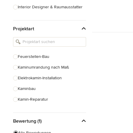
Interior Designer & Raumausstatter
Küchenplanung
Projektart
Landschaftsarchitekten
Armaturen & Sanitärbedarf
Beleuchtung
Feuerstellen-Bau
Einbauschränke
Kaminumrandung nach Maß
Alle anzeigen
Elektrokamin-Installation
Kaminbau
Kamin-Reparatur
Gaskamin-Installation
Bewertung (1)
Gartenkamin-Bau
Schornsteinbau
Alle Bewertungen