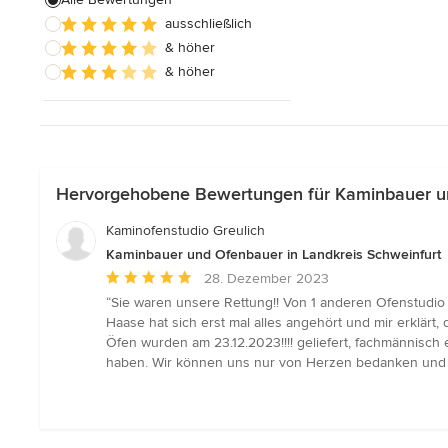
ausschließlich
Alle anzeigen
& höher
& höher
Hervorgehobene Bewertungen für Kaminbauer un
Kaminofenstudio Greulich
Kaminbauer und Ofenbauer in Landkreis Schweinfurt
Durchschnittliche
28. Dezember 2023
Bewertung:
“Sie waren unsere Rettung!! Von 1 anderen Ofenstudio 
5
Haase hat sich erst mal alles angehört und mir erklär
von
Öfen wurden am 23.12.2023!!!! geliefert, fachmännisch
5
haben. Wir können uns nur von Herzen bedanken und 
Sternen