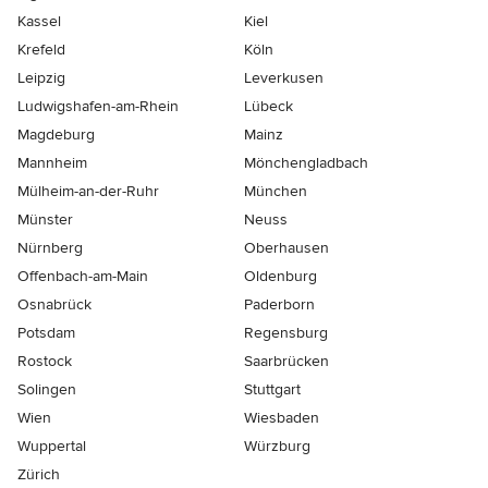
Kassel
Kiel
Krefeld
Köln
Leipzig
Leverkusen
Ludwigshafen-am-Rhein
Lübeck
Magdeburg
Mainz
Mannheim
Mönchen­gladbach
Mülheim-an-der-Ruhr
München
Münster
Neuss
Nürnberg
Oberhausen
Offenbach-am-Main
Oldenburg
Osnabrück
Paderborn
Potsdam
Regensburg
Rostock
Saarbrücken
Solingen
Stuttgart
Wien
Wiesbaden
Wuppertal
Würzburg
Zürich