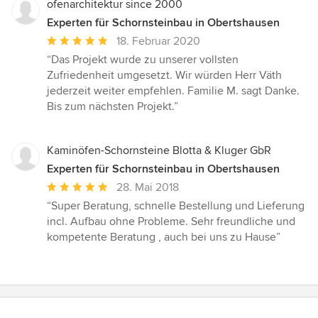
Sternen
ofenarchitektur since 2000
Experten für Schornsteinbau in Obertshausen
Durchschnittliche
18. Februar 2020
Bewertung:
“Das Projekt wurde zu unserer vollsten
5
Zufriedenheit umgesetzt. Wir würden Herr Väth
von
jederzeit weiter empfehlen. Familie M. sagt Danke.
5
Bis zum nächsten Projekt.”
Sternen
Kaminöfen-Schornsteine Blotta & Kluger GbR
Experten für Schornsteinbau in Obertshausen
Durchschnittliche
28. Mai 2018
Bewertung:
“Super Beratung, schnelle Bestellung und Lieferung
5
incl. Aufbau ohne Probleme. Sehr freundliche und
von
kompetente Beratung , auch bei uns zu Hause”
5
Sternen