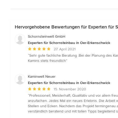
Hervorgehobene Bewertungen für Experten für S
Schornsteinwelt GmbH
Experten für Schornsteinbau in Oer-Erkenschwick
Durchschnittliche
27. April 2021
Bewertung:
“Sehr gute fachliche Beratung .Bei der Planung des Ka
5
Kamins stets freundlich”
von
5
Sternen
Kaminwelt Neuer
Experten für Schornsteinbau in Oer-Erkenschwick
Durchschnittliche
15. November 2020
Bewertung:
“Professionell, Meisterhaft, Qualitativ und vor allem 
5
anzufachen. Jedes Mal ein neues Erlebnis. Die Arbeit
von
Stellen und Ecken. Nachdem das Projekt termingenau ab
5
verständlich beratend und mit tollen Tipps begleitend s
Sternen