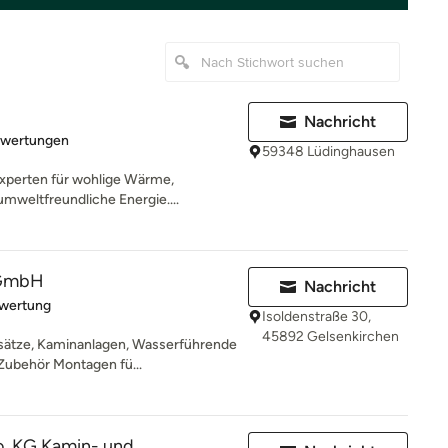
Nachricht
rtung: 5 von 5 Sternen
ewertungen
59348 Lüdinghausen
Experten für wohlige Wärme,
mweltfreundliche Energie....
 GmbH
Nachricht
rtung: 5 von 5 Sternen
ewertung
Isoldenstraße 30,
45892 Gelsenkirchen
sätze, Kaminanlagen, Wasserführende
Zubehör Montagen fü...
 KG Kamin- und