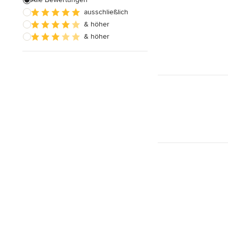
ausschließlich
Alle anzeigen
& höher
& höher