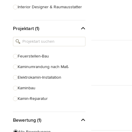
Interior Designer & Raumausstatter
Küchenplanung
Projektart (1)
Landschaftsarchitekten
Armaturen & Sanitärbedarf
Beleuchtung
Feuerstellen-Bau
Einbauschränke
Kaminumrandung nach Maß
Alle anzeigen
Elektrokamin-Installation
Kaminbau
Kamin-Reparatur
Gaskamin-Installation
Bewertung (1)
Gartenkamin-Bau
Schornsteinbau
Alle Bewertungen