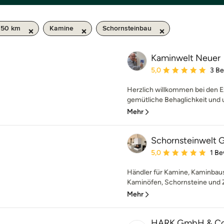
 50 km
Kamine
Schornsteinbau
Kaminwelt Neuer
Durchschnittliche Bewe
5,0
3 B
Herzlich willkommen bei den 
gemütliche Behaglichkeit und u
Mehr
Schornsteinwelt
Durchschnittliche Bewe
5,0
1 B
Händler für Kamine, Kaminbau
Kaminöfen, Schornsteine und 
Mehr
HARK GmbH & Co.