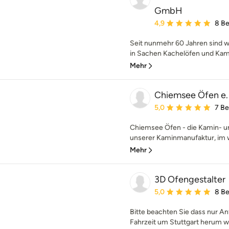
GmbH
Durchschnittliche Bewe
4,9
8 B
Seit nunmehr 60 Jahren sind 
in Sachen Kachelöfen und Kami
Mehr
Chiemsee Öfen e. 
Durchschnittliche Bewe
5,0
7 B
Chiemsee Öfen - die Kamin- un
unserer Kaminmanufaktur, im w
Mehr
3D Ofengestalter
Durchschnittliche Bewe
5,0
8 B
Bitte beachten Sie dass nur A
Fahrzeit um Stuttgart herum we