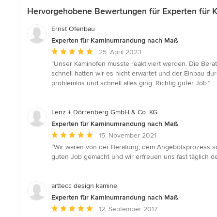
Hervorgehobene Bewertungen für Experten für
Ernst Ofenbau
Experten für Kaminumrandung nach Maß
Durchschnittliche
25. April 2023
Bewertung:
“Unser Kaminofen musste reaktiviert werden. Die Bera
5
schnell hatten wir es nicht erwartet und der Einbau dur
von
problemlos und schnell alles ging. Richtig guter Job.”
5
Sternen
Lenz + Dörrenberg GmbH & Co. KG
Experten für Kaminumrandung nach Maß
Durchschnittliche
15. November 2021
Bewertung:
“Wir waren von der Beratung, dem Angebotsprozess so
5
guten Job gemacht und wir erfreuen uns fast täglich 
von
5
Sternen
arttecc design kamine
Experten für Kaminumrandung nach Maß
Durchschnittliche
12. September 2017