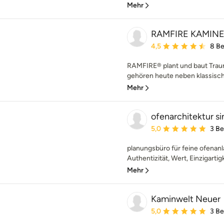
Mehr
RAMFIRE KAMINE
Durchschnittliche Bewe
4,5
8 B
RAMFIRE® plant und baut Tra
gehören heute neben klassisch
Mehr
ofenarchitektur s
Durchschnittliche Bewe
5,0
3 B
planungsbüro für feine ofenanl
Authentizität, Wert, Einzigartigk
Mehr
Kaminwelt Neuer
Durchschnittliche Bewe
5,0
3 B