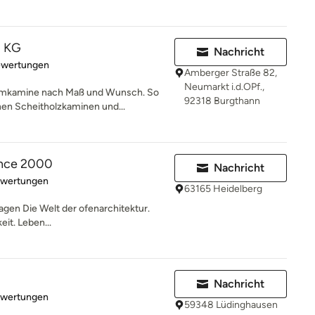
 KG
Nachricht
rtung: 4.5 von 5 Sternen
ewertungen
Amberger Straße 82,
Neumarkt i.d.OPf.,
umkamine nach Maß und Wunsch. So
92318 Burgthann
en Scheitholzkaminen und...
ince 2000
Nachricht
rtung: 5 von 5 Sternen
ewertungen
63165 Heidelberg
agen Die Welt der ofenarchitektur.
eit. Leben...
Nachricht
rtung: 5 von 5 Sternen
ewertungen
59348 Lüdinghausen