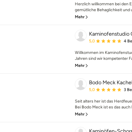
Herzlich willkommen bei den 
gemütliche Behaglichkeit und u
Mehr
Kaminofenstudio 
Durchschnittliche Bewe
5,0
4 B
Willkommen im Kaminofenstudi
Jahren sind wir kompetenter Fa
Mehr
Bodo Meck Kache
Durchschnittliche Bewe
5,0
3 B
Seit alters her ist das Herdfeu
Bei Bodo Meck ist es das auch 
Mehr
Kaminöfen-Schorn