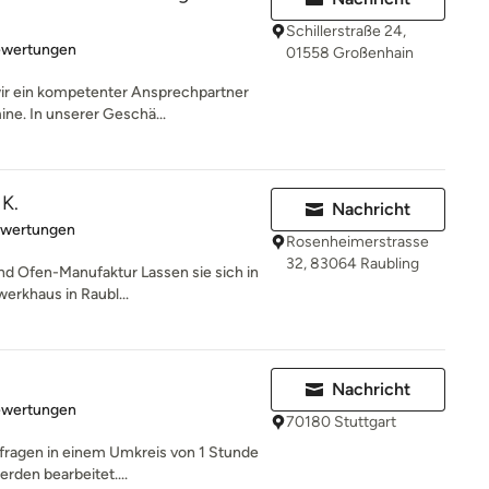
Schillerstraße 24,
rtung: 4.9 von 5 Sternen
ewertungen
01558 Großenhain
wir ein kompetenter Ansprechpartner
ne. In unserer Geschä...
K.
Nachricht
rtung: 5 von 5 Sternen
ewertungen
Rosenheimerstrasse
32, 83064 Raubling
d Ofen-Manufaktur Lassen sie sich in
erkhaus in Raubl...
Nachricht
rtung: 5 von 5 Sternen
ewertungen
70180 Stuttgart
nfragen in einem Umkreis von 1 Stunde
rden bearbeitet....