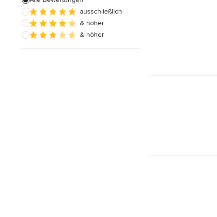
ausschließlich
Alle anzeigen
& höher
& höher