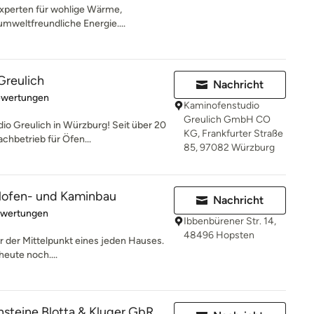
Experten für wohlige Wärme,
mweltfreundliche Energie....
Greulich
Nachricht
rtung: 5 von 5 Sternen
ewertungen
Kaminofenstudio
Greulich GmbH CO
o Greulich in Würzburg! Seit über 20
KG, Frankfurter Straße
chbetrieb für Öfen...
85, 97082 Würzburg
lofen- und Kaminbau
Nachricht
rtung: 5 von 5 Sternen
ewertungen
Ibbenbürener Str. 14,
48496 Hopsten
er der Mittelpunkt eines jeden Hauses.
heute noch....
steine Blotta & Kluger GbR