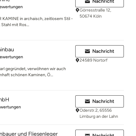
Nachricht
rtung: 4.9 von 5 Sternen
Bewertungen
Görresstraße 12,
50674 Köln
KAMINE in archaisch, zeitlosem Stil -
 Stahl mit Ros...
inbau
Nachricht
rtung: 5 von 5 Sternen
Bewertungen
24589 Nortorf
arl gegründet, verwöhnen wir auch
mhaft schönen Kaminen, Ö...
mbH
Nachricht
rtung: 5 von 5 Sternen
ewertungen
Oderstr.2, 65556
Limburg an der Lahn
nbauer und Fliesenleger
Nachricht