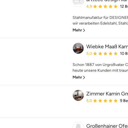
Durchschnittliche Bewe
4,9
12 
Stahlmanufaktur für DESIGNER 
wir verarbeiten Edelstahl, Stahl,
Mehr
Wiebke Maaß Kam
Durchschnittliche Bewe
5,0
10 
Schon 1887 von Urgroßvater C
heute unsere Kunden mit trau
Mehr
Zimmer Kamin G
Durchschnittliche Bewe
5,0
9 B
Großenhainer Ofe