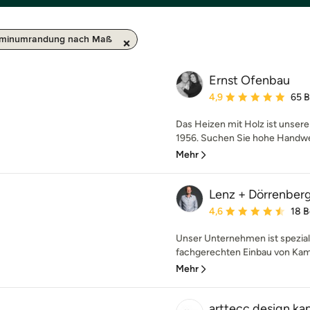
minumrandung nach Maß
Ernst Ofenbau
Durchschnittliche Bewe
4,9
65 
Das Heizen mit Holz ist unsere
1956. Suchen Sie hohe Handwer
Mehr
Lenz + Dörrenbe
Durchschnittliche Bewe
4,6
18 
Unser Unternehmen ist speziali
fachgerechten Einbau von Kam
Mehr
arttecc design ka