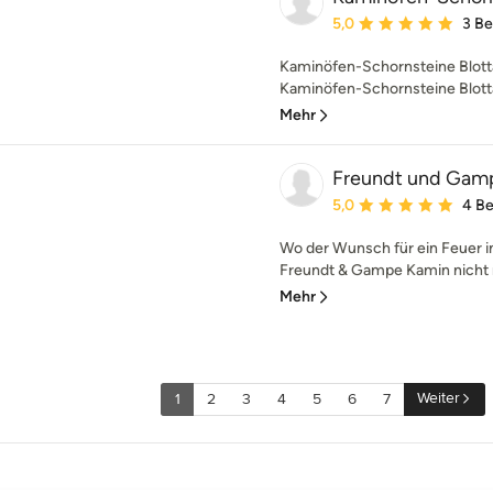
Durchschnittliche Bewe
5,0
3 B
Kaminöfen-Schornsteine Blot
Kaminöfen-Schornsteine Blotta 
Mehr
Freundt und Gam
Durchschnittliche Bewe
5,0
4 B
Wo der Wunsch für ein Feuer i
Freundt & Gampe Kamin nicht m
Mehr
Weiter
1
2
3
4
5
6
7