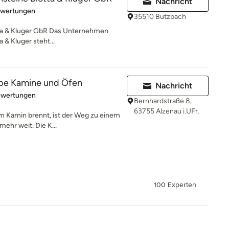
Nachricht
rtung: 5 von 5 Sternen
ewertungen
35510 Butzbach
ta & Kluger GbR Das Unternehmen
& Kluger steht...
pe Kamine und Öfen
Nachricht
rtung: 5 von 5 Sternen
ewertungen
Bernhardstraße 8,
63755 Alzenau i.UFr.
m Kamin brennt, ist der Weg zu einem
ehr weit. Die K...
100 Experten