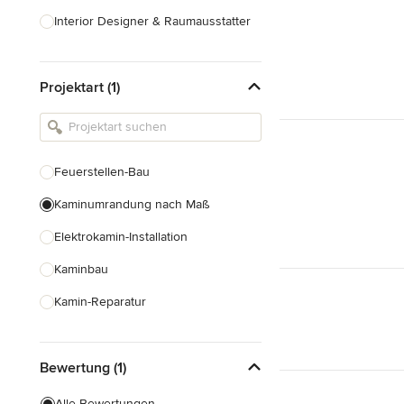
Interior Designer & Raumausstatter
Küchenplanung
Projektart (1)
Landschaftsarchitekten
Armaturen & Sanitärbedarf
Beleuchtung
Feuerstellen-Bau
Einbauschränke
Kaminumrandung nach Maß
Alle anzeigen
Elektrokamin-Installation
Kaminbau
Kamin-Reparatur
Gaskamin-Installation
Bewertung (1)
Gartenkamin-Bau
Schornsteinbau
Alle Bewertungen