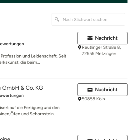
Nachricht
rtung: 4.9 von 5 Sternen
Bewertungen
Reutlinger Straße 8,
72555 Metzingen
 Profession und Leidenschaft. Seit
kskunst, die beim...
rg GmbH & Co. KG
Nachricht
rtung: 4.6 von 5 Sternen
Bewertungen
50858 Köln
sert auf die Fertigung und den
inen,Öfen und Schornstein...
mine