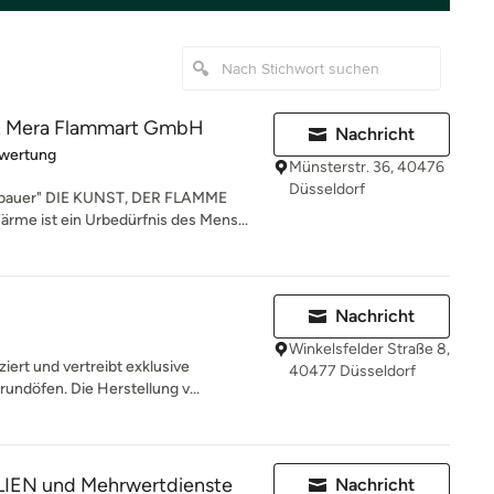
 Mera Flammart GmbH
Nachricht
rtung: 5 von 5 Sternen
ewertung
Münsterstr. 36, 40476
Düsseldorf
bauer" DIE KUNST, DER FLAMME
 ist ein Urbedürfnis des Mens...
Nachricht
Winkelsfelder Straße 8,
iert und vertreibt exklusive
40477 Düsseldorf
ndöfen. Die Herstellung v...
IEN und Mehrwertdienste
Nachricht