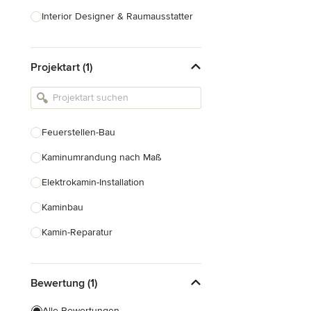
Interior Designer & Raumausstatter
Küchenplanung
Projektart (1)
Landschaftsarchitekten
Armaturen & Sanitärbedarf
Beleuchtung
Feuerstellen-Bau
Einbauschränke
Kaminumrandung nach Maß
Alle anzeigen
Elektrokamin-Installation
Kaminbau
Kamin-Reparatur
Gaskamin-Installation
Bewertung (1)
Gartenkamin-Bau
Schornsteinbau
Alle Bewertungen