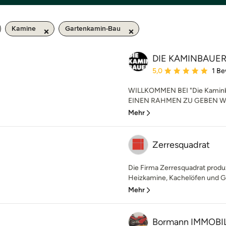
Kamine
Gartenkamin-Bau
DIE KAMINBAUER
Durchschnittliche Bewe
5,0
1 B
WILLKOMMEN BEI "Die Kamin
EINEN RAHMEN ZU GEBEN Wärme
Mehr
Zerresquadrat
Die Firma Zerresquadrat produz
Heizkamine, Kachelöfen und Gru
Mehr
Bormann IMMOBIL