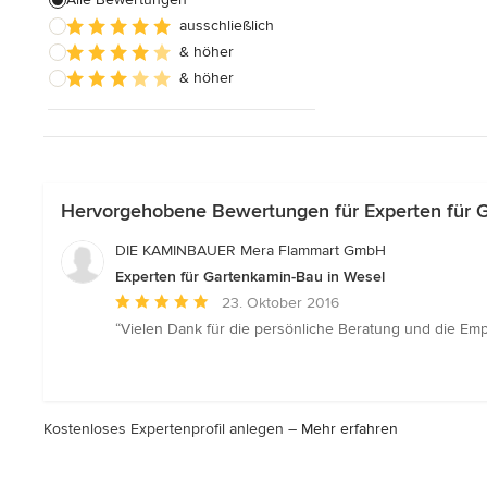
ausschließlich
Alle anzeigen
& höher
& höher
Hervorgehobene Bewertungen für Experten für 
DIE KAMINBAUER Mera Flammart GmbH
Experten für Gartenkamin-Bau in Wesel
Durchschnittliche
23. Oktober 2016
Bewertung:
“Vielen Dank für die persönliche Beratung und die Empfe
5
von
5
Sternen
Kostenloses Expertenprofil anlegen –
Mehr erfahren